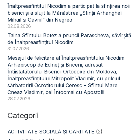
Înaltpreasfințitul Nicodim a participat la sfințirea noii
biserici și a slujit la Mănăstirea „Sfinții Arhangheli
Mihail și Gavriil” din Negrea
02.08.2026
Taina Sfîntului Botez a pruncii Parascheva, săvîrșită
de Înaltpreasfințitul Nicodim
31.07.2026
Mesajul de felicitare al Înaltpreasfințitului Nicodim,
Arhiepiscop de Edineț și Briceni, adresat
Întîistătătorului Bisericii Ortodoxe din Moldova,
Înaltpreasfințitului Mitropolit Vladimir, cu prilejul
sărbătoririi Ocrotitorului Ceresc – Sfîntul Mare
Cneaz Vladimir, cel Întocmai cu Apostolii
28.07.2026
Categorii
ACTIVITATE SOCIALĂ ŞI CARITATE
(2)