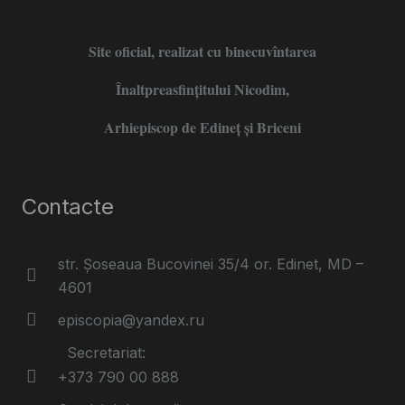
Site oficial, realizat cu binecuvîntarea
Înaltpreasfințitului Nicodim,
Arhiepiscop de Edineţ şi Briceni
Contacte
str. Șoseaua Bucovinei 35/4 or. Edinet, MD –
4601
episcopia@yandex.ru
Secretariat:
+373 790 00 888