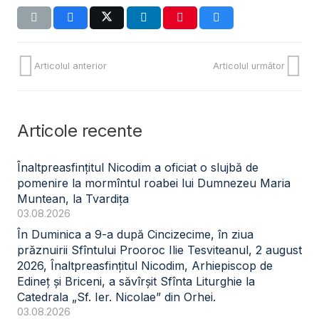
Articolul anterior
Articolul următor
Articole recente
Înaltpreasfințitul Nicodim a oficiat o slujbă de
pomenire la mormîntul roabei lui Dumnezeu Maria
Muntean, la Tvardița
03.08.2026
În Duminica a 9-a după Cincizecime, în ziua
prăznuirii Sfîntului Prooroc Ilie Tesviteanul, 2 august
2026, Înaltpreasfințitul Nicodim, Arhiepiscop de
Edineț și Briceni, a săvîrșit Sfînta Liturghie la
Catedrala „Sf. Ier. Nicolae” din Orhei.
03.08.2026