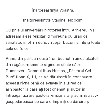
Înaltpreasfinția Voastră,
Înaltpreasfințite Stăpîne, Nicodim!
Cu prilejul aniversării hirotoniei întru Arhiereu, Vă
adresăm alese felicitări dimpreună cu urări de
sănătate, împliniri duhovnicești, bucurii sfinte și toate
cele de folos.
Primiți din partea noastră un buchet frumos alcătuit
din rugăciuni smerite și gînduri sfinte către
Dumnezeu. Domnul Iisus Hristos, „Păstorul Cel
Bun” (Ioan X, 11), să Vă dăruiască în continuare
aceeași rîvnă plină de evlavie în slujirea de
arhipăstor la care ați fost chemat şi ajutor în
întreaga lucrare pastoral-misionară și administrativ-
gospodărească pe care o împliniți cu dăruire și