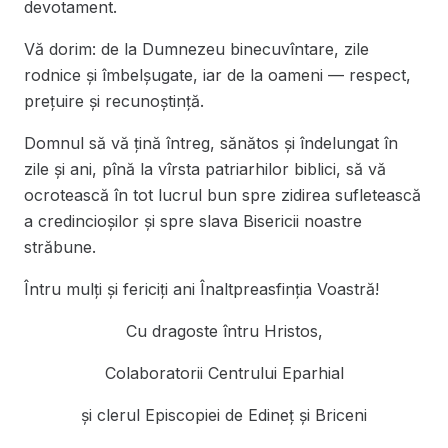
devotament.
Vă dorim: de la Dumnezeu binecuvîntare, zile
rodnice şi îmbelşugate, iar de la oameni — respect,
preţuire și recunoștință.
Domnul să vă țină întreg, sănătos și îndelungat în
zile și ani, pînă la vîrsta patriarhilor biblici, să vă
ocrotească în tot lucrul bun spre zidirea sufletească
a credincioșilor și spre slava Bisericii noastre
străbune.
Întru mulți și fericiți ani Înaltpreasfinția Voastră!
Cu dragoste întru Hristos,
Colaboratorii Centrului Eparhial
și clerul Episcopiei de Edineț și Briceni