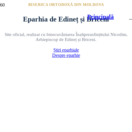
BISERICA ORTODOXĂ DIN MOLDOVA
Principală
Eparhia de Edineț și Briceni
Site oficial, realizat cu binecuvântarea Înaltpreasfințitului Nicodim,
Arhiepiscop de Edineț și Briceni.
Știri eparhiale
Despre eparhie