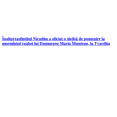
Înaltpreasfințitul Nicodim a oficiat o slujbă de pomenire la
mormîntul roabei lui Dumnezeu Maria Muntean, la Tvardița