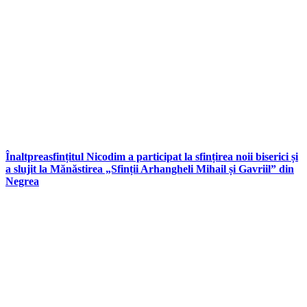
Înaltpreasfințitul Nicodim a participat la sfințirea noii biserici și
a slujit la Mănăstirea „Sfinții Arhangheli Mihail și Gavriil” din
Negrea