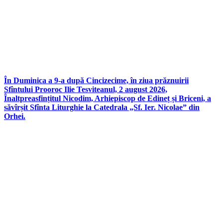
În Duminica a 9-a după Cincizecime, în ziua prăznuirii
Sfîntului Prooroc Ilie Tesviteanul, 2 august 2026,
Înaltpreasfințitul Nicodim, Arhiepiscop de Edineț și Briceni, a
săvîrșit Sfînta Liturghie la Catedrala „Sf. Ier. Nicolae” din
Orhei.