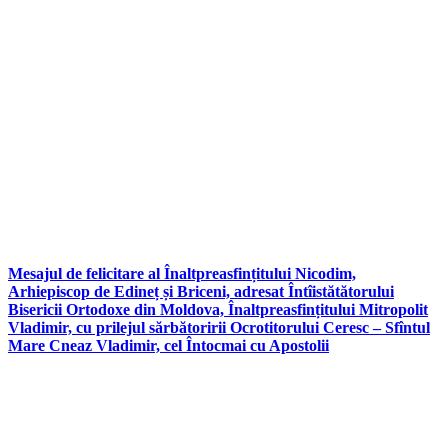
Mesajul de felicitare al Înaltpreasfințitului Nicodim,
Arhiepiscop de Edineț și Briceni, adresat Întîistătătorului
Bisericii Ortodoxe din Moldova, Înaltpreasfințitului Mitropolit
Vladimir, cu prilejul sărbătoririi Ocrotitorului Ceresc – Sfîntul
Mare Cneaz Vladimir, cel Întocmai cu Apostolii