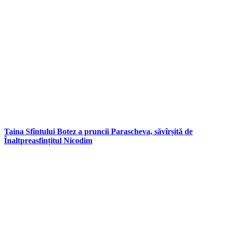
Taina Sfîntului Botez a pruncii Parascheva, săvîrșită de
Înaltpreasfințitul Nicodim