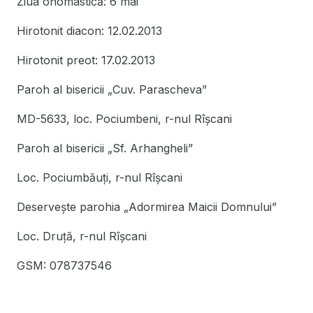
Ziua onomastică: 6 mai
Hirotonit diacon: 12.02.2013
Hirotonit preot: 17.02.2013
Paroh al bisericii „Cuv. Parascheva”
MD-5633, loc. Pociumbeni, r-nul Rîşcani
Paroh al bisericii „Sf. Arhangheli”
Loc. Pociumbăuți, r-nul Rîşcani
Deserveşte parohia „Adormirea Maicii Domnului”
Loc. Druţă, r-nul Rîşcani
GSM: 078737546