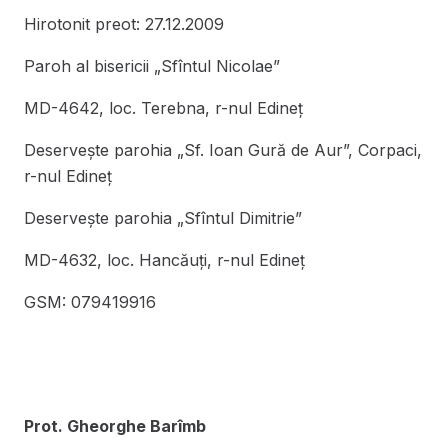
Hirotonit preot: 27.12.2009
Paroh al bisericii „Sfîntul Nicolae”
MD-4642, loc. Terebna, r-nul Edineţ
Deserveşte parohia „Sf. Ioan Gură de Aur”, Corpaci,
r-nul Edineţ
Deserveşte parohia „Sfîntul Dimitrie”
MD-4632, loc. Hancăuţi, r-nul Edineţ
GSM: 079419916
Prot. Gheorghe Barîmb