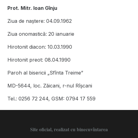
Prot. Mitr. Ioan Gînju
Ziua de naștere: 04.09.1962
Ziua onomastică: 20 ianuarie
Hirotonit diacon: 10.03.1990
Hirotonit preot: 08.04.1990
Paroh al bisericii „Sfînta Treime”
MD-5644, loc. Zăicani, r-nul Rîşcani
Tel.: 0256 72 244, GSM: 0794 17 559
Site oficial, realizat cu binecuvîntarea