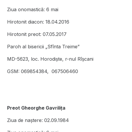
Ziua onomastică: 6 mai
Hirotonit diacon: 18.04.2016
Hirotonit preot: 07.05.2017
Paroh al bisericii „Sfînta Treime”
MD-5623, loc. Horodişte, r-nul Rîşcani
GSM: 069854384, 067506460
Preot Gheorghe Gavrilița
Ziua de naștere: 02.09.1984