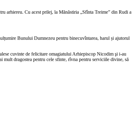
tru arhiereu. Cu acest prilej, la Mănăstiria „Sfînta Treime” din Rudi a
de mulțumire Bunului Dumnezeu pentru binecuvîntarea, harul și ajutorul
i alese cuvinte de felicitare omagiatului Arhiepiscop Nicodim şi i-au
i mult dragostea pentru cele sfinte, rîvna pentru serviciile divine, să