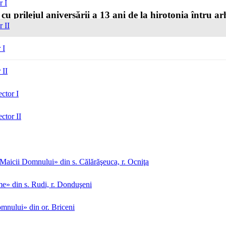
r I
u prilejul aniversării a 13 ani de la hirotonia întru ar
r II
 I
 II
ctor I
ctor II
aicii Domnului» din s. Călărăşeuca, r. Ocniţa
me» din s. Rudi, r. Donduşeni
mnului» din or. Briceni