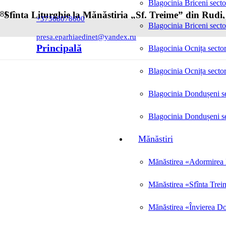
Blagocinia Briceni secto
Sfînta Liturghie la Mănăstiria „Sf. Treime” din Rudi, c
+37368078600
Blagocinia Briceni secto
Posted on
24.12.2023
presa.eparhiaedinet@yandex.ru
Principală
Blagocinia Ocnița sector
Blagocinia Ocnița sector
Blagocinia Dondușeni se
Blagocinia Dondușeni se
Mănăstiri
Mănăstirea «Adormirea M
Mănăstirea «Sfînta Trei
Mănăstirea «Învierea Do