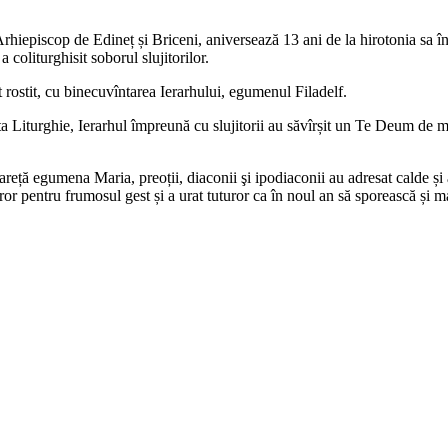
hiepiscop de Edineț și Briceni, aniversează 13 ani de la hirotonia sa în
 coliturghisit soborul slujitorilor.
 rostit, cu binecuvîntarea Ierarhului, egumenul Filadelf.
Sfînta Liturghie, Ierarhul împreună cu slujitorii au săvîrșit un Te Deum 
 stareță egumena Maria, preoții, diaconii şi ipodiaconii au adresat calde ș
or pentru frumosul gest și a urat tuturor ca în noul an să sporească și ma