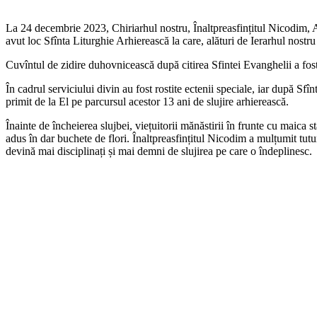
La 24 decembrie 2023, Chiriarhul nostru, Înaltpreasfințitul Nicodim, Ar
avut loc Sfînta Liturghie Arhierească la care, alături de Ierarhul nostru a
Cuvîntul de zidire duhovnicească după citirea Sfintei Evanghelii a fost
În cadrul serviciului divin au fost rostite ectenii speciale, iar după 
primit de la El pe parcursul acestor 13 ani de slujire arhierească.
Înainte de încheierea slujbei, viețuitorii mănăstirii în frunte cu maica
adus în dar buchete de flori. Înaltpreasfințitul Nicodim a mulțumit tutur
devină mai disciplinați și mai demni de slujirea pe care o îndeplinesc.