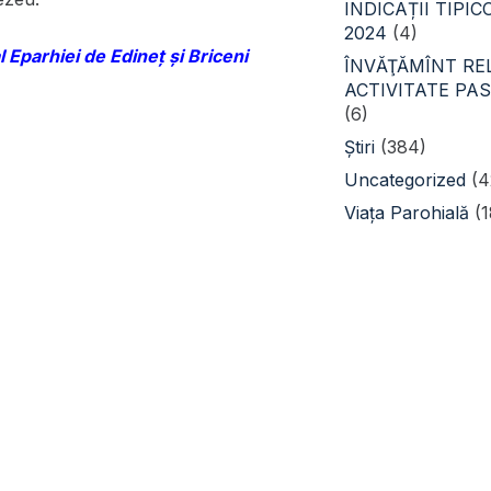
INDICAȚII TIPI
2024
(4)
l Eparhiei de Edineț și Briceni
ÎNVĂŢĂMÎNT REL
ACTIVITATE PA
(6)
Știri
(384)
Uncategorized
(4
Viața Parohială
(1