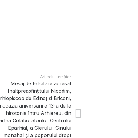
Articolul următor
Mesaj de felicitare adresat
Contacte
Înaltpreasfințitului Nicodim,
rhiepiscop de Edineț și Briceni,
 ocazia aniversării a 13-a de la
str. Șoseaua Bucovi
hirotonia întru Arhiereu, din
episcopia@yandex.r
artea Colaboratorilor Centrului
Eparhial, a Clerului, Cinului
Secretariat:
area
monahal și a poporului drept