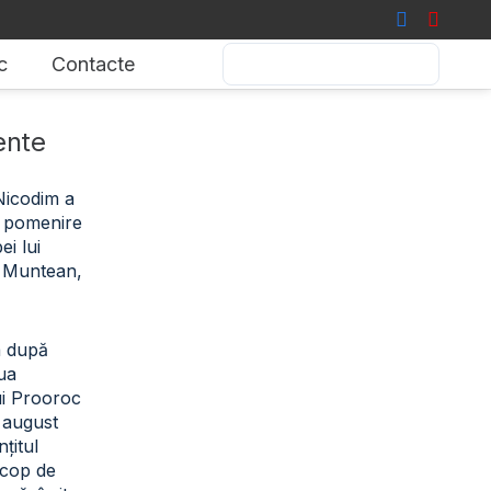
c
Contacte
ente
 Nicodim a
de pomenire
i lui
 Muntean,
a după
iua
ui Prooroc
2 august
țitul
scop de