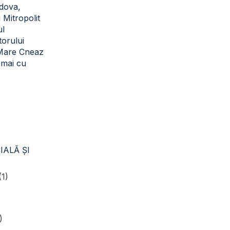
dova,
i Mitropolit
ul
torului
 Mare Cneaz
cmai cu
IALĂ ŞI
(1)
)