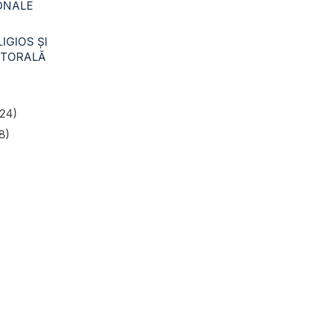
CONALE
IGIOS ŞI
STORALĂ
24)
8)