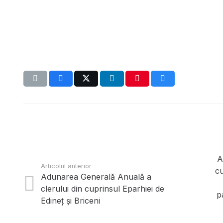
A
Articolul anterior
cu
Adunarea Generală Anuală a
clerului din cuprinsul Eparhiei de
p
Edineț și Briceni
Site oficial, realizat cu binecuvînt