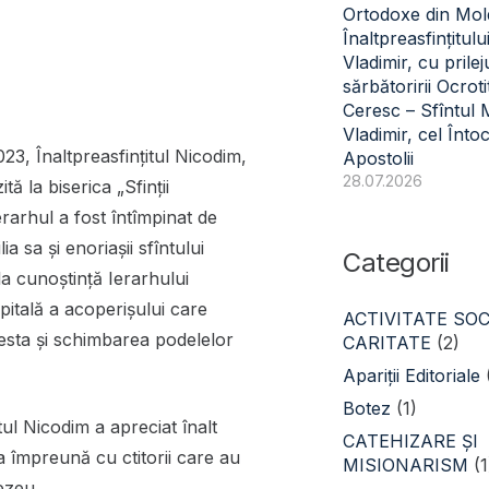
Ortodoxe din Mol
Înaltpreasfințitulu
Vladimir, cu prilej
sărbătoririi Ocroti
Ceresc – Sfîntul
Vladimir, cel Înto
023, Înaltpreasfințitul Nicodim,
Apostolii
28.07.2026
tă la biserica „Sfinții
erarhul a fost întîmpinat de
 sa și enoriașii sfîntului
Categorii
la cunoștință Ierarhului
pitală a acoperișului care
ACTIVITATE SOC
cesta și schimbarea podelelor
CARITATE
(2)
Apariții Editoriale
Botez
(1)
tul Nicodim a apreciat înalt
CATEHIZARE ŞI
a împreună cu ctitorii care au
MISIONARISM
(1
ezeu.