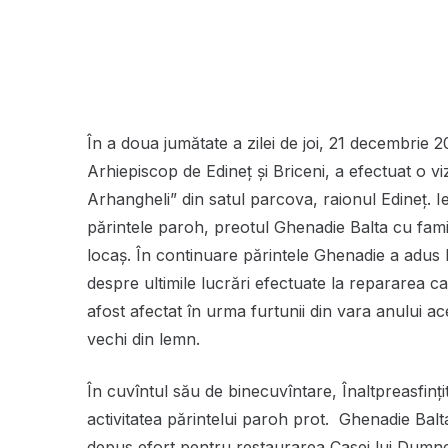
În a doua jumătate a zilei de joi, 21 decembrie 2
Arhiepiscop de Edineț și Briceni, a efectuat o vizi
Arhangheli” din satul parcova, raionul Edineț. I
părintele paroh, preotul Ghenadie Balta cu familia
locaș. În continuare părintele Ghenadie a adus 
despre ultimile lucrări efectuate la repararea ca
afost afectat în urma furtunii din vara anului a
vechi din lemn.
În cuvîntul său de binecuvîntare, Înaltpreasfinți
activitatea părintelui paroh prot. Ghenadie Balt
depus efort pentru restaurarea Casei lui Dumn