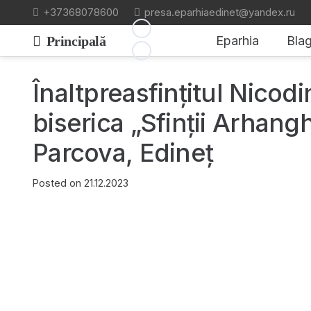
+37368078600
presa.eparhiaedinet@yandex.ru
Principală
Eparhia
Blag
Înaltpreasfințitul Nicodi
biserica „Sfinții Arhangh
Parcova, Edineț
Posted on
21.12.2023