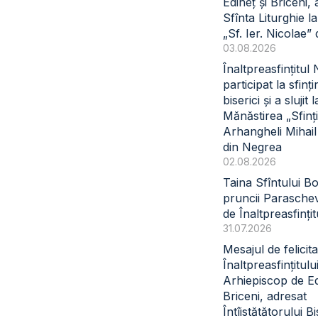
Edineț și Briceni, 
Sfînta Liturghie l
„Sf. Ier. Nicolae” 
03.08.2026
Înaltpreasfințitul
participat la sfinți
biserici și a slujit l
Mănăstirea „Sfinți
Arhangheli Mihail 
din Negrea
02.08.2026
Taina Sfîntului B
pruncii Paraschev
de Înaltpreasfinți
31.07.2026
Mesajul de felicita
Înaltpreasfințitul
Arhiepiscop de Ed
Briceni, adresat
Întîistătătorului Bi