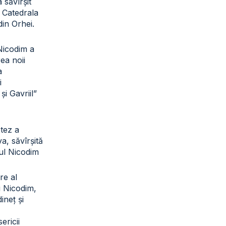
a săvîrșit
a Catedrala
din Orhei.
 Nicodim a
rea noii
a
i
și Gavriil”
otez a
a, săvîrșită
tul Nicodim
re al
ui Nicodim,
ineț și
sericii