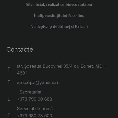
Site oficial, realizat cu binecuvîntarea
Înaltpreasfințitului Nicodim,
Arhiepiscop de Edineţ şi Briceni
Contacte
str. Șoseaua Bucovinei 35/4 or. Edinet, MD –
4601
episcopia@yandex.ru
Secretariat:
+373 790 00 888
Serviciul de presă:
+373 680 78 600