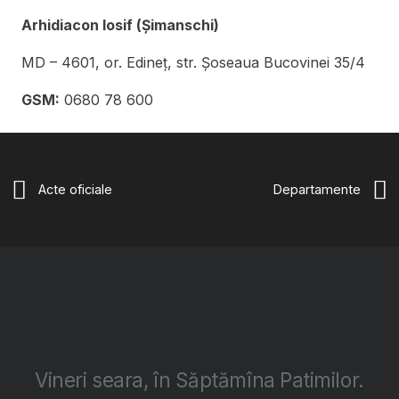
Arhidiacon Iosif (Șimanschi)
MD – 4601, or. Edineţ, str. Şoseaua Bucovinei 35/4
GSM:
0680 78 600
Acte oficiale
Departamente
Vineri seara, în Săptămîna Patimilor.