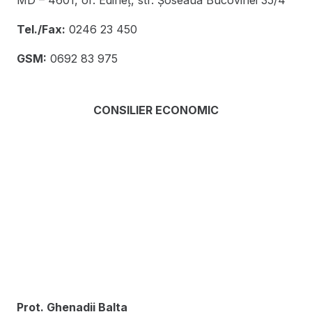
MD – 4601, or. Edineţ, str. Şoseaua Bucovinei 35/4
Tel./Fax:
0246 23 450
GSM:
0692 83 975
CONSILIER ECONOMIC
Prot. Ghenadii Balta