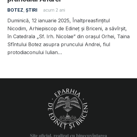
BOTEZ
,
ȘTIRI
acum 2 ani
Duminică, 12 ianuarie 2025, Înaltpreasfințitul
Nicodim, Arhiepiscop de Edineț și Briceni, a săvîrșit,
în Catedrala „Sf. Irh. Nicolae” din orașul Orhei, Taina
Sfîntului Botez asupra pruncului Andrei, fiul
protodiaconului Iulian…
Site oficial, realizat cu binecuvîntarea