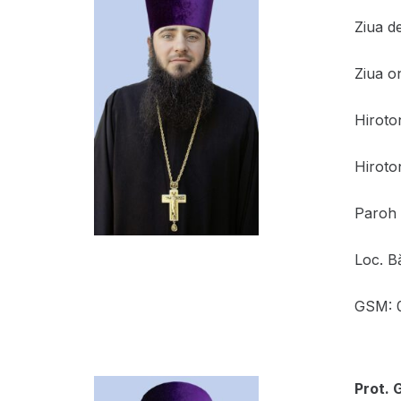
Ziua d
Ziua o
Hiroto
Hiroton
Paroh a
Loc. Bă
GSM: 
Prot.