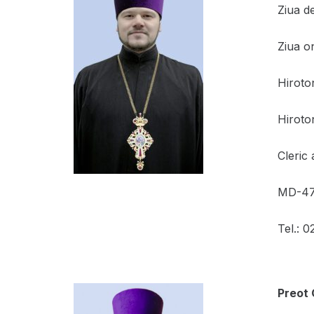
Ziua d
Ziua o
Hiroto
Hiroton
Cleric
MD-4701
Tel.: 
Preot 