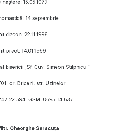
e naștere: 15.05.1977
nomastică: 14 septembrie
it diacon: 22.11.1998
it preot: 14.01.1999
l bisericii „Sf. Cuv. Simeon Stîlpnicul”
, or. Briceni, str. Uzinelor
0247 22 594, GSM: 0695 14 637
Mitr.
Gheorghe Saracuţa