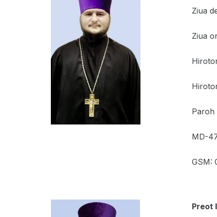
Ziua d
Ziua o
Hiroton
Hiroton
Paroh a
MD-470
GSM: 
Preot 