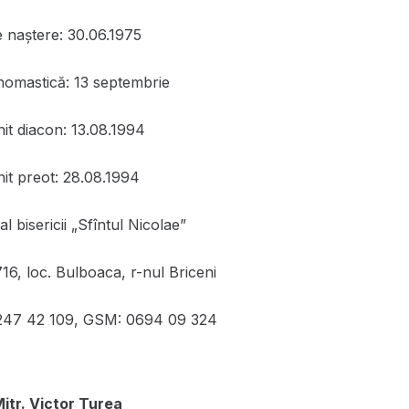
e naștere: 30.06.1975
nomastică: 13 septembrie
nit diacon: 13.08.1994
nit preot: 28.08.1994
l bisericii „Sfîntul Nicolae”
6, loc. Bulboaca, r-nul Briceni
0247 42 109, GSM: 0694 09 324
Mitr. Victor Turea