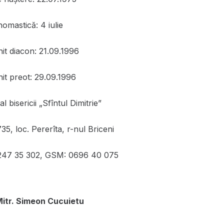
omastică: 4 iulie
it diacon: 21.09.1996
nit preot: 29.09.1996
l bisericii „Sfîntul Dimitrie”
5, loc. Pererîta, r-nul Briceni
0247 35 302, GSM: 0696 40 075
Mitr. Simeon Cucuietu