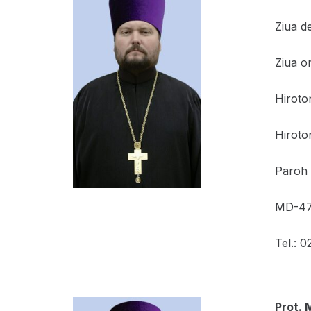
Ziua d
Ziua o
Hiroto
Hiroto
Paroh a
MD-471
Tel.: 
Prot. 