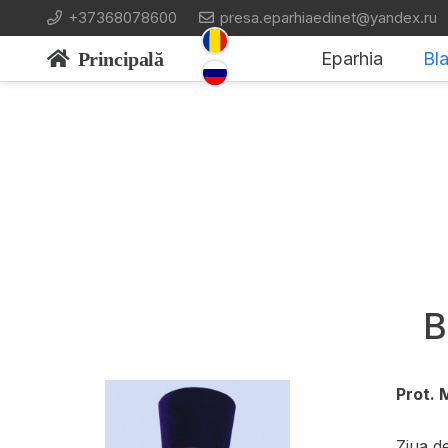
+37368078600
presa.eparhiaedinet@yandex.ru
Principală
Eparhia
Bla
B
Prot. 
Ziua d