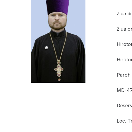
Ziua de
Ziua on
Hiroto
Hiroton
Paroh a
MD-4719
Deserv
Loc. Tr