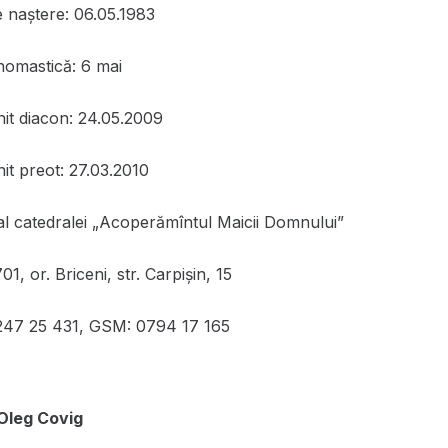
e naștere: 06.05.1983
nomastică: 6 mai
nit diacon: 24.05.2009
it preot: 27.03.2010
 al catedralei „Acoperămîntul Maicii Domnului”
, or. Briceni, str. Carpişin, 15
0247 25 431, GSM: 0794 17 165
Oleg Covig