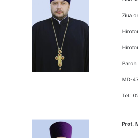
Ziua on
Hiroton
Hiroto
Paroh a
MD-473
Tel.: 
Prot. 