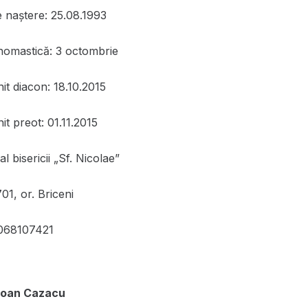
e naștere: 25.08.1993
nomastică: 3 octombrie
it diacon: 18.10.2015
it preot: 01.11.2015
l bisericii „Sf. Nicolae”
1, or. Briceni
068107421
Ioan Cazacu