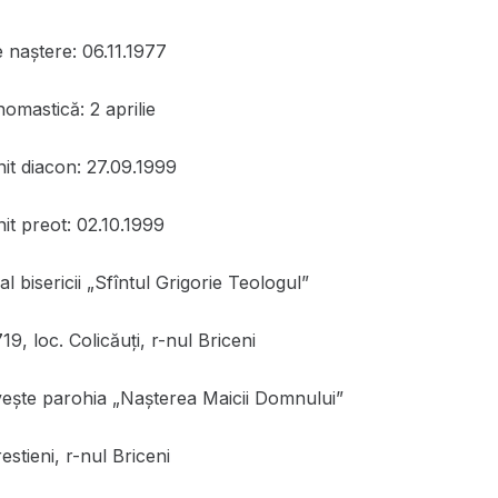
 naștere: 06.11.1977
omastică: 2 aprilie
nit diacon: 27.09.1999
it preot: 02.10.1999
l bisericii „Sfîntul Grigorie Teologul”
, loc. Colicăuţi, r-nul Briceni
eşte parohia „Naşterea Maicii Domnului”
estieni, r-nul Briceni