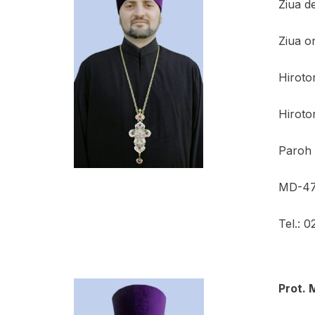
Ziua d
Ziua o
Hiroton
Hiroton
Paroh a
MD-4701
Tel.: 
Prot. 