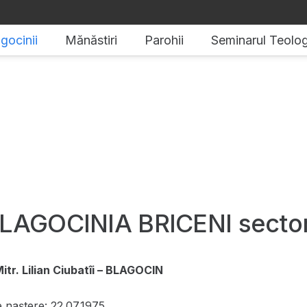
gocinii
Mănăstiri
Parohii
Seminarul Teolog
LAGOCINIA BRICENI sector
Mitr. Lilian Ciubatîi – BLAGOCIN
e naștere: 22.07.1975