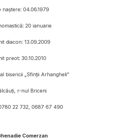
e naștere: 04.06.1979
nomastică: 20 ianuarie
nit diacon: 13.09.2009
it preot: 30.10.2010
l bisericii „Sfinţii Arhangheli”
lcăuţi, r-nul Briceni
0780 22 732, 0687 67 490
 Ghenadie Comerzan