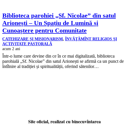
Biblioteca parohiei „Sf. Nicolae” din satul
Arionești – Un Spațiu de Lumină și
Cunoaștere pentru Comunitate
CATEHIZARE ŞI MISIONARISM
,
ÎNVĂŢĂMÎNT RELIGIOS ŞI
ACTIVITATE PASTORALĂ
acum 2 ani
Într-o lume care devine din ce în ce mai digitalizată, biblioteca
parohială „Sf. Nicolae” din satul Arionești se afirmă ca un punct de
întîlnire al tradiției și spiritualității, oferind sătenilor…
Site oficial, realizat cu binecuvîntarea