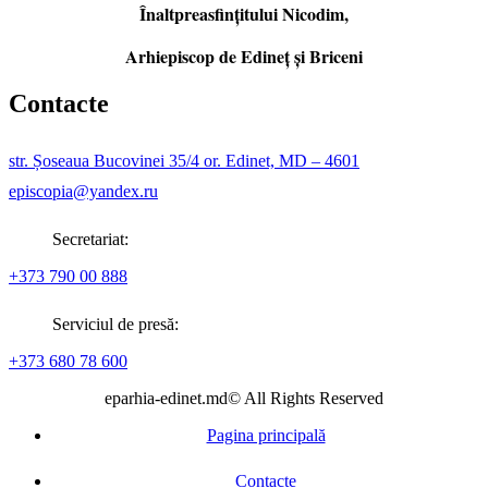
Înaltpreasfințitului Nicodim,
Arhiepiscop de Edineţ şi Briceni
Contacte
str. Șoseaua Bucovinei 35/4 or. Edinet, MD – 4601
episcopia@yandex.ru
Secretariat:
+373 790 00 888
Serviciul de presă:
+373 680 78 600
eparhia-edinet.md© All Rights Reserved
Pagina principală
Contacte