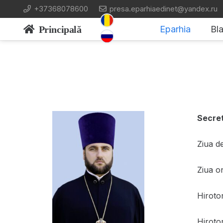
+37368078600
presa.eparhiaedinet@yandex.ru
Principală
Eparhia
Bla
Secret
Ziua d
Ziua o
Hiroto
Hiroton