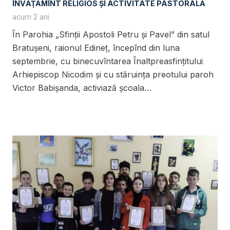
ÎNVĂŢĂMÎNT RELIGIOS ŞI ACTIVITATE PASTORALĂ
acum 2 ani
În Parohia „Sfinții Apostoli Petru și Pavel” din satul
Bratușeni, raionul Edineț, începînd din luna
septembrie, cu binecuvîntarea Înaltpreasfințitului
Arhiepiscop Nicodim și cu stăruința preotului paroh
Victor Babișanda, activiază școala…