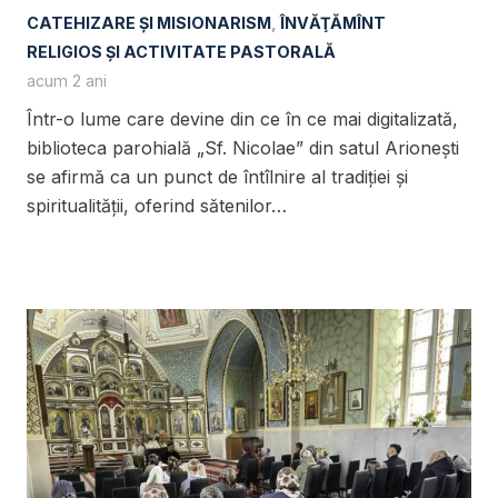
CATEHIZARE ŞI MISIONARISM
,
ÎNVĂŢĂMÎNT
RELIGIOS ŞI ACTIVITATE PASTORALĂ
acum 2 ani
Într-o lume care devine din ce în ce mai digitalizată,
biblioteca parohială „Sf. Nicolae” din satul Arionești
se afirmă ca un punct de întîlnire al tradiției și
spiritualității, oferind sătenilor…