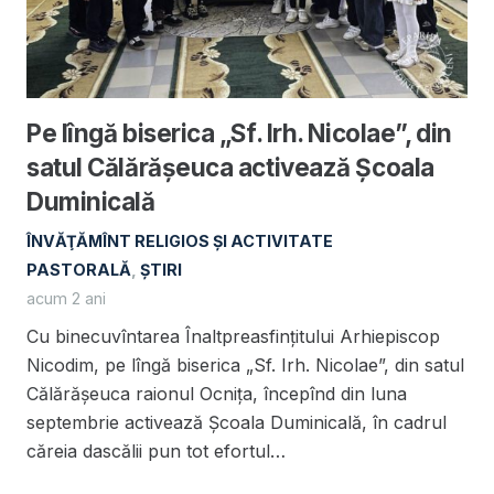
Pe lîngă biserica „Sf. Irh. Nicolae”, din
satul Călărășeuca activează Școala
Duminicală
ÎNVĂŢĂMÎNT RELIGIOS ŞI ACTIVITATE
PASTORALĂ
,
ȘTIRI
acum 2 ani
Cu binecuvîntarea Înaltpreasfințitului Arhiepiscop
Nicodim, pe lîngă biserica „Sf. Irh. Nicolae”, din satul
Călărășeuca raionul Ocnița, începînd din luna
septembrie activează Şcoala Duminicală, în cadrul
căreia dascălii pun tot efortul…