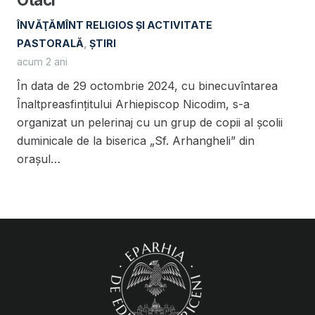
ÎNVĂŢĂMÎNT RELIGIOS ŞI ACTIVITATE
PASTORALĂ
,
ȘTIRI
acum 2 ani
În data de 29 octombrie 2024, cu binecuvîntarea
Înaltpreasfințitului Arhiepiscop Nicodim, s-a
organizat un pelerinaj cu un grup de copii al școlii
duminicale de la biserica „Sf. Arhangheli” din
orașul…