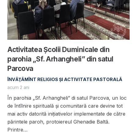
Activitatea Școlii Duminicale din
parohia „Sf. Arhangheli” din satul
Parcova
ÎNVĂŢĂMÎNT RELIGIOS ŞI ACTIVITATE PASTORALĂ
acum 2 ani
În parohia „Sf. Arhangheli” di satul Parcova, un loc
de întîlnire spirituală și comunitară care devine tot
mai activ datorită inițiativelor implementate de către
părintele paroh, protoiereul Ghenadie Baltă.
Printre…