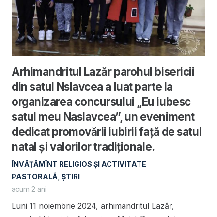
Arhimandritul Lazăr parohul bisericii
din satul Nslavcea a luat parte la
organizarea concursului „Eu iubesc
satul meu Naslavcea”, un eveniment
dedicat promovării iubirii față de satul
natal și valorilor tradiționale.
ÎNVĂŢĂMÎNT RELIGIOS ŞI ACTIVITATE
PASTORALĂ
,
ȘTIRI
acum 2 ani
Luni 11 noiembrie 2024, arhimandritul Lazăr,