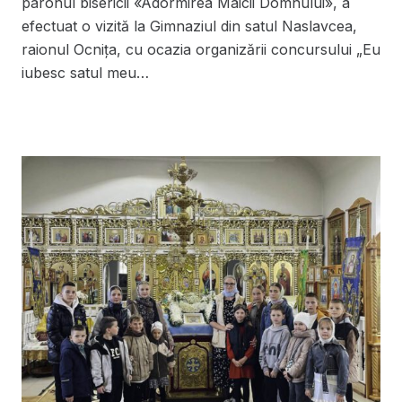
parohul bisericii «Adormirea Maicii Domnului», a
efectuat o vizită la Gimnaziul din satul Naslavcea,
raionul Ocnița, cu ocazia organizării concursului „Eu
iubesc satul meu…