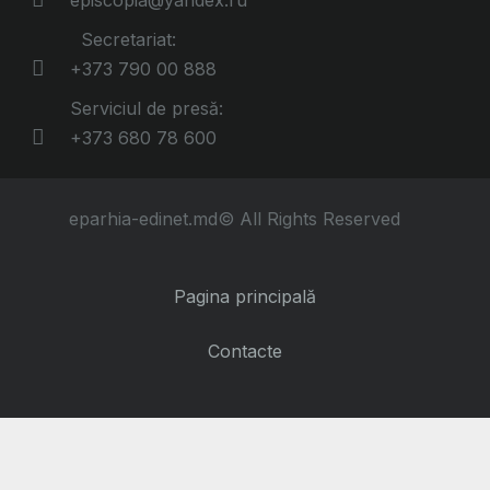
episcopia@yandex.ru
Secretariat:
+373 790 00 888
Serviciul de presă:
+373 680 78 600
eparhia-edinet.md© All Rights Reserved
Pagina principală
Contacte