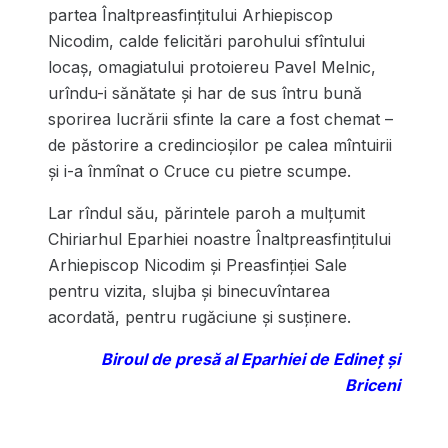
partea Înaltpreasfințitului Arhiepiscop
Nicodim, calde felicitări parohului sfîntului
locaș, omagiatului protoiereu Pavel Melnic,
urîndu-i sănătate și har de sus întru bună
sporirea lucrării sfinte la care a fost chemat –
de păstorire a credincioșilor pe calea mîntuirii
și i-a înmînat o Cruce cu pietre scumpe.
Lar rîndul său, părintele paroh a mulțumit
Chiriarhul Eparhiei noastre Înaltpreasfințitului
Arhiepiscop Nicodim și Preasfinției Sale
pentru vizita, slujba și binecuvîntarea
acordată, pentru rugăciune și susținere.
Biroul de presă al Eparhiei de Edineț și
Briceni