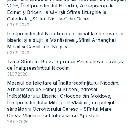
2026, Înaltpreasfințitul Nicodim, Arhiepiscop de
Edineț și Briceni, a săvîrșit Sfînta Liturghie la
Catedrala „Sf. Ier. Nicolae” din Orhei.
03.08.2026
Înaltpreasfințitul Nicodim a participat la sfințirea noii
biserici și a slujit la Mănăstirea „Sfinții Arhangheli
Mihail și Gavriil” din Negrea
02.08.2026
Taina Sfîntului Botez a pruncii Parascheva, săvîrșită
de Înaltpreasfințitul Nicodim
31.07.2026
Mesajul de felicitare al Înaltpreasfințitului Nicodim,
Arhiepiscop de Edineț și Briceni, adresat
Întîistătătorului Bisericii Ortodoxe din Moldova,
Înaltpreasfințitului Mitropolit Vladimir, cu prilejul
sărbătoririi Ocrotitorului Ceresc – Sfîntul Mare
Cneaz Vladimir, cel Întocmai cu Apostolii
28.07.2026