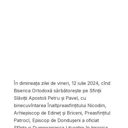
În dimineaţa zilei de vineri, 12 iulie 2024, cînd
Biserica Ortodoxă sărbătoreşte pe Sfinții
Slăviții Apostoli Petru și Pavel, cu
binecuvîntarea Înaltpreasfințitului Nicodim,
Arhiepiscop de Edineț și Briceni, Preasfințitul
Patrocl, Episcop de Dondușeni a oficiat
Sfînta și Dumnezeiasca Liturghie în biserica