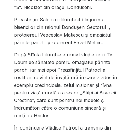
”Sf. Nicolae” din orașul Dondușeni.
Preasfinției Sale a coliturghisit blagocinul
bisericilor din raionul Dondușeni Sectorul I,
protoiereul Veaceslav Matiescu și omagiatul
părinte paroh, protoiereul Pavel Melnic.
După Sfînta Liturghie a urmat slujba unui Te
Deum de sănătate pentru omagiatul părinte
paroh, iar mai apoi Preasfințitul Patrocl a
rostit un cuvînt de învățătură în care a adus în
exemplu credincioșia, zelul misionar și rîvna
pentru viață curată a acestor „Stîlpi ai Bisericii
Creștine”, care sunt pentru noi modele și
îndrumători către o comuniune sinceră și
reală cu Hristos.
În continuare Vlădica Patrocl a transmis din