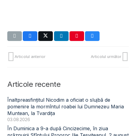
Articolul anterior
Articolul următor
Articole recente
Înaltpreasfințitul Nicodim a oficiat o slujbă de
pomenire la mormîntul roabei lui Dumnezeu Maria
Muntean, la Tvardița
03.08.2026
În Duminica a 9-a după Cincizecime, în ziua
prăznuirii Sfîntului Prooroc Ilie Tesviteanul, 2 august