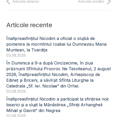
Articolul anterior
Articolul următor
Articole recente
Înaltpreasfințitul Nicodim a oficiat o slujbă de
pomenire la mormîntul roabei lui Dumnezeu Maria
Muntean, la Tvardița
03.08.2026
În Duminica a 9-a după Cincizecime, în ziua
prăznuirii Sfîntului Prooroc Ilie Tesviteanul, 2 august
2026, Înaltpreasfințitul Nicodim, Arhiepiscop de
Edineț și Briceni, a săvîrșit Sfînta Liturghie la
Catedrala „Sf. Ier. Nicolae” din Orhei.
03.08.2026
Înaltpreasfințitul Nicodim a participat la sfințirea noii
biserici și a slujit la Mănăstirea „Sfinții Arhangheli
Mihail și Gavriil” din Negrea
02.08.2026