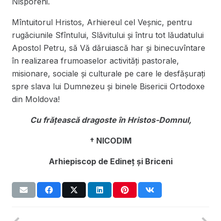
Nisporeni.
Mîntuitorul Hristos, Arhiereul cel Veşnic, pentru
rugăciunile Sfîntului, Slăvitului şi întru tot lăudatului
Apostol Petru, să Vă dăruiască har şi binecuvîntare
în realizarea frumoaselor activităţi pastorale,
misionare, sociale şi culturale pe care le desfăşuraţi
spre slava lui Dumnezeu şi binele Bisericii Ortodoxe
din Moldova!
Cu frăţească dragoste în Hristos-Domnul,
† NICODIM
Arhiepiscop de Edineţ şi Briceni