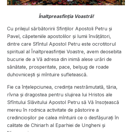
Înaltpreasfinţia Voastră!
Cu prilejul sărbătoririi Sfinţilor Apostoli Petru şi
Pavel, căpeteniile apostolilor şi lumii învăţători,
dintre care Sfîntul Apostol Petru este ocrotitorul
spiritual al Înaltpreasfinţiei Voastre, avem deosebita
bucurie de a Vă adresa din inimă alese urări de
sănătate, prosperitate, pace, belșug de roade
duhovnicești și mîntuire sufletească.
Fie ca înțelepciunea, credința nestrămutată, tăria,
rîvna și dragostea pentru slujirea lui Hristos ale
Sfîntului Slăvitului Apostol Petru să Vă însoțească
mereu în rodnica activitate de păstorire a
credincioșilor pe calea mîntuirii ce o desfășurați în
calitate de Chiriarh al Eparhiei de Ungheni și