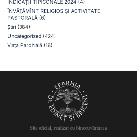
INDICAȚII TIPICONALE 2024
(4)
ÎNVĂŢĂMÎNT RELIGIOS ŞI ACTIVITATE
PASTORALĂ
(6)
Știri
(384)
Uncategorized
(424)
Viața Parohială
(18)
Site oficial, realizat cu binecuvîntarea