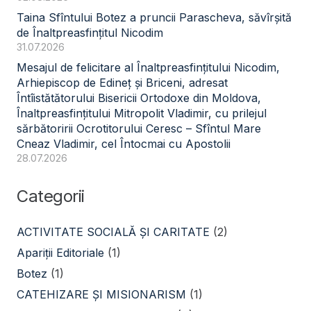
Taina Sfîntului Botez a pruncii Parascheva, săvîrșită
de Înaltpreasfințitul Nicodim
31.07.2026
Mesajul de felicitare al Înaltpreasfințitului Nicodim,
Arhiepiscop de Edineț și Briceni, adresat
Întîistătătorului Bisericii Ortodoxe din Moldova,
Înaltpreasfințitului Mitropolit Vladimir, cu prilejul
sărbătoririi Ocrotitorului Ceresc – Sfîntul Mare
Cneaz Vladimir, cel Întocmai cu Apostolii
28.07.2026
Categorii
ACTIVITATE SOCIALĂ ŞI CARITATE
(2)
Apariții Editoriale
(1)
Botez
(1)
CATEHIZARE ŞI MISIONARISM
(1)