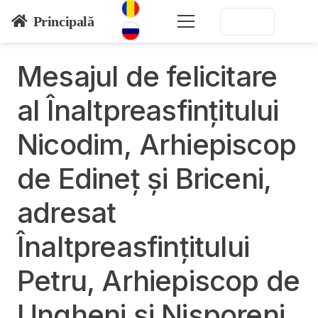
Principală
Mesajul de felicitare
al Înaltpreasfinţitului
Nicodim, Arhiepiscop
de Edineţ şi Briceni,
adresat
Înaltpreasfinţitului
Petru, Arhiepiscop de
Ungheni şi Nisporeni,