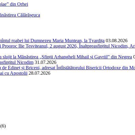
colae” din Orhei
Mănăstirea Călărășeuca
ormîntul roabei lui Dumnezeu Maria Muntean, la Tvardița
03.08.2026
Prooroc Ilie Tesviteanul, 2 august 2026, Înaltpreasfințitul Nicodim, Arh
și a slujit la Mănăstirea „Sfinții Arhangheli Mihail și Gavriil” din Negrea
easfințitul Nicodim
31.07.2026
 de Edineț și Briceni, adresat Întîistătătorului Bisericii Ortodoxe din Mol
ai cu Apostolii
28.07.2026
(6)