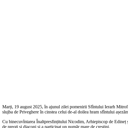
Marți, 19 august 2025, în ajunul zilei pomenirii Sfîntului Ierarh Mitr
slujba de Priveghere în cinstea celui de-al doilea hram sfîntului așeză
Cu binecuvîntarea Înaltpresfințitului Nicodim, Arhiepiscop de Edineț și
de preoți și diaconi și a participat un număr mare de creștini.