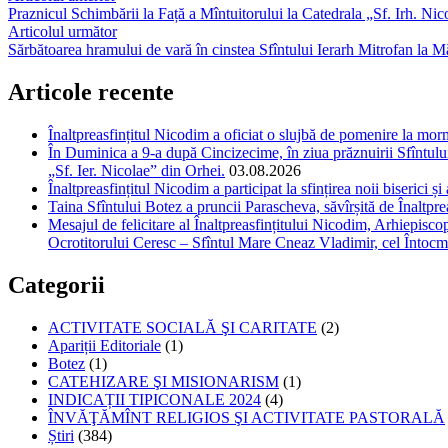
Praznicul Schimbării la Față a Mîntuitorului la Catedrala „Sf. Irh. Ni
Articolul următor
Sărbătoarea hramului de vară în cinstea Sfîntului Ierarh Mitrofan la 
Articole recente
Înaltpreasfințitul Nicodim a oficiat o slujbă de pomenire la m
În Duminica a 9-a după Cincizecime, în ziua prăznuirii Sfîntului 
„Sf. Ier. Nicolae” din Orhei.
03.08.2026
Înaltpreasfințitul Nicodim a participat la sfințirea noii biserici 
Taina Sfîntului Botez a pruncii Parascheva, săvîrșită de Înaltpr
Mesajul de felicitare al Înaltpreasfințitului Nicodim, Arhiepiscop
Ocrotitorului Ceresc – Sfîntul Mare Cneaz Vladimir, cel Întocm
Categorii
ACTIVITATE SOCIALĂ ŞI CARITATE
(2)
Apariții Editoriale
(1)
Botez
(1)
CATEHIZARE ŞI MISIONARISM
(1)
INDICAȚII TIPICONALE 2024
(4)
ÎNVĂŢĂMÎNT RELIGIOS ŞI ACTIVITATE PASTORALĂ
Știri
(384)