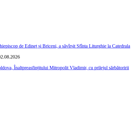
iepiscop de Edineț și Briceni, a săvîrșit Sfînta Liturghie la Catedrala
02.08.2026
dova, Înaltpreasfințitului Mitropolit Vladimir, cu prilejul sărbătoririi