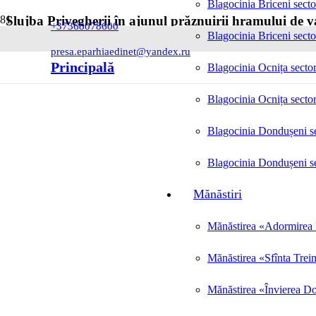
Blagocinia Briceni secto
Slujba Privegherii în ajunul prăznuirii hramului de va
+37368078600
Blagocinia Briceni secto
Posted on
19.08.2025
presa.eparhiaedinet@yandex.ru
Principală
Blagocinia Ocnița sector
Blagocinia Ocnița sector
Blagocinia Dondușeni se
Blagocinia Dondușeni se
Mănăstiri
Mănăstirea «Adormirea M
Mănăstirea «Sfînta Trei
Mănăstirea «Învierea Do