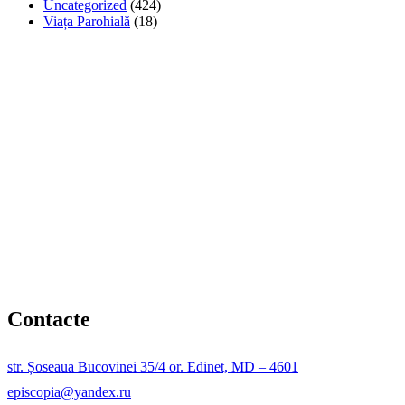
Uncategorized
(424)
Viața Parohială
(18)
Contacte
str. Șoseaua Bucovinei 35/4 or. Edinet, MD – 4601
episcopia@yandex.ru