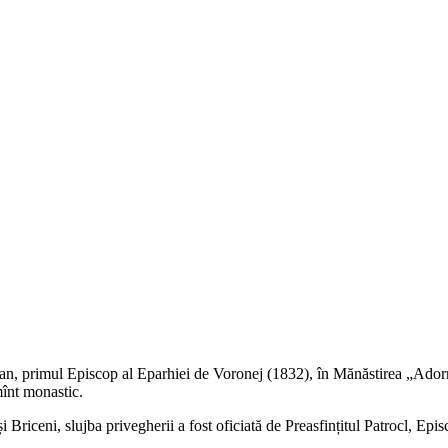
ofan, primul Episcop al Eparhiei de Voronej (1832), în Mănăstirea „Ador
mînt monastic.
 Briceni, slujba privegherii a fost oficiată de Preasfințitul Patrocl, E