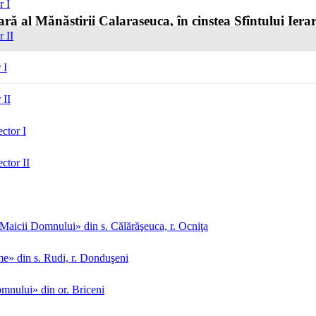
r I
ră al Mănăstirii Calarașeuca, în cinstea Sfîntului Iera
r II
 I
 II
ctor I
ctor II
aicii Domnului» din s. Călărăşeuca, r. Ocniţa
me» din s. Rudi, r. Donduşeni
mnului» din or. Briceni