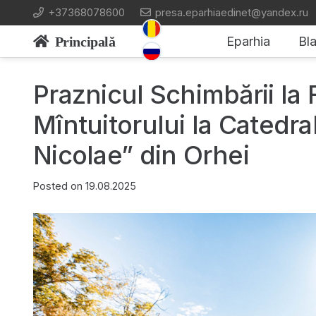
+37368078600
presa.eparhiaedinet@yandex.ru
Principală
Eparhia
Bla
Praznicul Schimbării la 
Mîntuitorului la Catedral
Nicolae” din Orhei
Posted on
19.08.2025