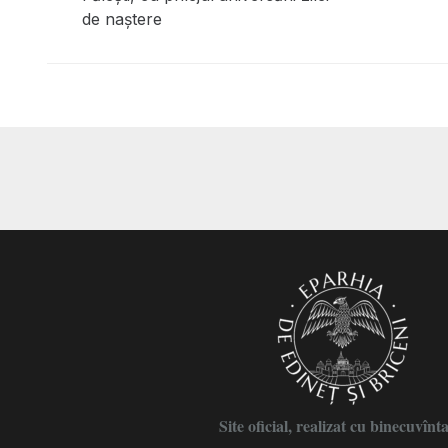
de naștere
Site oficial, realizat cu binecuvînt