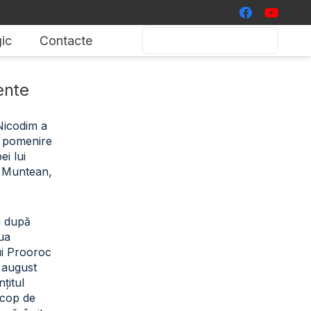
ic
Contacte
ente
 Nicodim a
de pomenire
i lui
 Muntean,
a după
iua
ui Prooroc
2 august
țitul
scop de