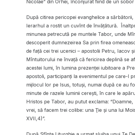
Nicolae” din Orhei, înconjurat fiind de un sobor 
După citirea pericopei evanghelice a sărbătorii, 
Ierarhul a rostit un cuvînt de învățătură. Înaltp
minunea petrecută pe muntele Tabor, unde Mîntu
descoperit dumnezeirea Sa prin firea omenească
de față cei trei ucenici – apostolii Petru, Iacov 
Mîntuitorului ne învaţă că fericirea deplină se a
acestei lumi, în lumina prezenței iubitoare a Preas
apostoli, participanţi la evenimentul pe care-l p
mijlocul lor pe Isus, totuşi, numai după ce au fo
minute de razele luminii cereşti, în care le apăr
Hristos pe Tabor, au putut exclama: “Doamne, b
vrei, să facem trei colibe: una Ţie şi una lui Mois
XVII,4)”.
După Sfînta Liturghie a urmat slujba unui Te Deu