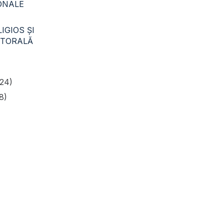
CONALE
IGIOS ŞI
STORALĂ
24)
8)