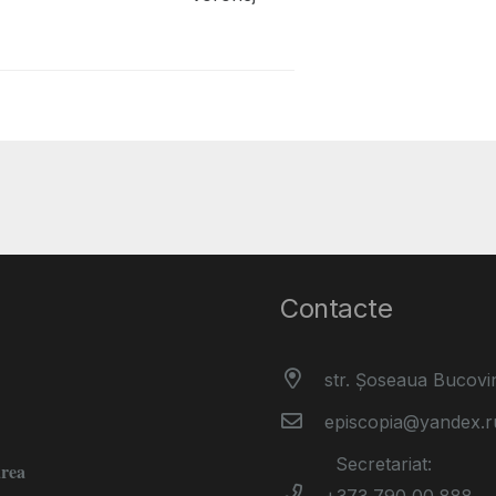
Contacte
str. Șoseaua Bucovi
episcopia@yandex.r
Secretariat:
area