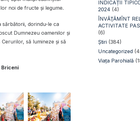
INDICAȚII TIPI
elor noi de fructe și legume.
2024
(4)
ÎNVĂŢĂMÎNT REL
ia sărbătorii, dorindu-le ca
ACTIVITATE PA
(6)
noscut Dumnezeu oamenilor și
a Cerurilor, să lumineze și să
Știri
(384)
Uncategorized
(4
Viața Parohială
(1
 Briceni