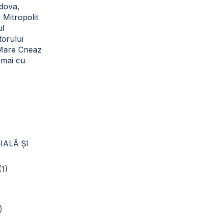
dova,
i Mitropolit
ul
torului
 Mare Cneaz
cmai cu
IALĂ ŞI
(1)
)