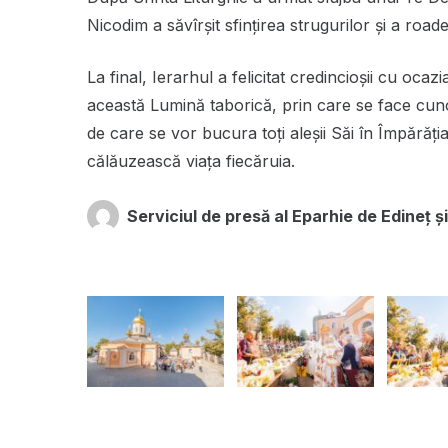
Nicodim a săvîrșit sfințirea strugurilor și a road
La final, Ierarhul a felicitat credincioșii cu ocaz
această Lumină taborică, prin care se face cu
de care se vor bucura toți aleșii Săi în Împărăți
călăuzească viața fiecăruia.
Serviciul de presă al Eparhie de Edineț și