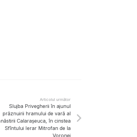
Articolul următor
Slujba Privegherii în ajunul
prăznuirii hramului de vară al
năstirii Calarașeuca, în cinstea
Sfîntului Ierar Mitrofan de la
Voronej