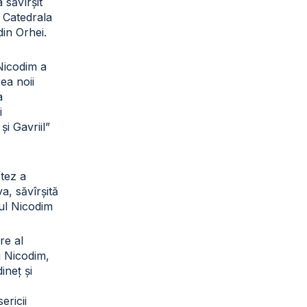
a săvîrșit
a Catedrala
din Orhei.
 Nicodim a
rea noii
a
i
și Gavriil”
otez a
a, săvîrșită
tul Nicodim
re al
ui Nicodim,
ineț și
sericii