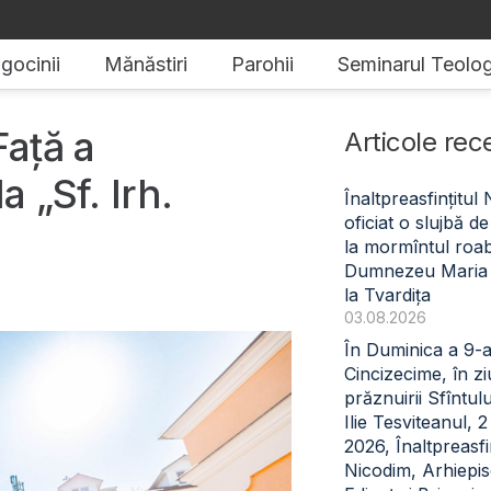
gocinii
Mănăstiri
Parohii
Seminarul Teolog
Față a
Articole rec
a „Sf. Irh.
Înaltpreasfințitul
oficiat o slujbă 
la mormîntul roabe
Dumnezeu Maria
la Tvardița
03.08.2026
În Duminica a 9-
Cincizecime, în z
prăznuirii Sfîntul
Ilie Tesviteanul, 
2026, Înaltpreasfin
Nicodim, Arhiepi