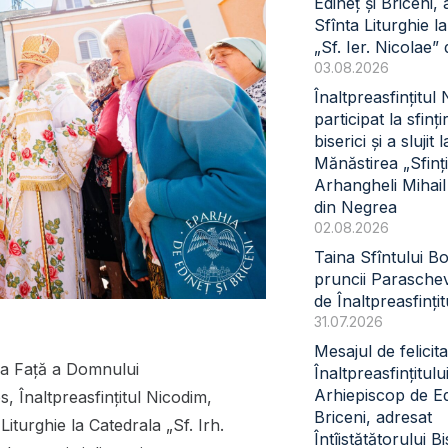
Edineț și Briceni, 
Sfînta Liturghie l
„Sf. Ier. Nicolae” 
03.08.2026
Înaltpreasfințitul
participat la sfinți
biserici și a slujit l
Mănăstirea „Sfinți
Arhangheli Mihail 
din Negrea
02.08.2026
Taina Sfîntului B
pruncii Paraschev
de Înaltpreasfinți
31.07.2026
Mesajul de felicita
 la Față a Domnului
Înaltpreasfințitul
Arhiepiscop de Ed
, Înaltpreasfinţitul Nicodim,
Briceni, adresat
Liturghie la Catedrala „Sf. Irh.
Întîistătătorului Bi