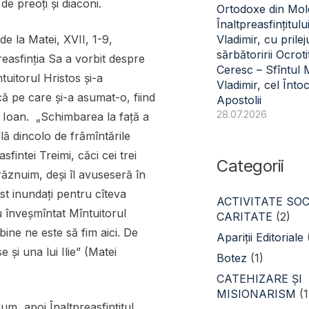
de preoți și diaconi.
Ortodoxe din Mol
Înaltpreasfințitulu
de la Matei, XVII, 1-9,
Vladimir, cu prilej
sărbătoririi Ocroti
reasfinția Sa a vorbit despre
Ceresc – Sfîntul
itorul Hristos și-a
Vladimir, cel Înto
 pe care și-a asumat-o, fiind
Apostolii
28.07.2026
şi Ioan. „Schimbarea la faţă a
flă dincolo de frămîntările
fintei Treimi, căci cei trei
Categorii
răznuim, deşi îl avuseseră în
st inundaţi pentru cîteva
ACTIVITATE SOC
u înveşmîntat Mîntuitorul
CARITATE
(2)
ine ne este să fim aici. De
Apariții Editoriale
e şi una lui Ilie” (Matei
Botez
(1)
CATEHIZARE ŞI
MISIONARISM
(1
m, apoi Înaltpreasfințitul