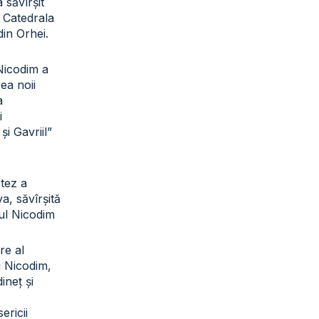
a săvîrșit
a Catedrala
din Orhei.
 Nicodim a
rea noii
a
i
și Gavriil”
otez a
a, săvîrșită
tul Nicodim
re al
ui Nicodim,
ineț și
sericii