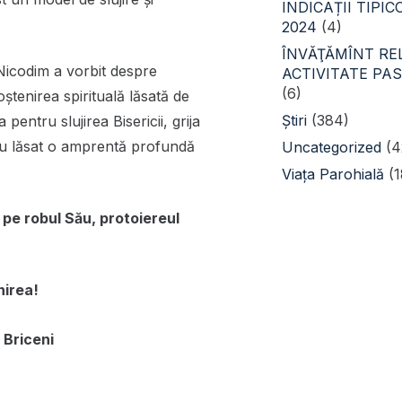
INDICAȚII TIPI
2024
(4)
ÎNVĂŢĂMÎNT REL
 Nicodim a vorbit despre
ACTIVITATE PA
(6)
ștenirea spirituală lăsată de
Știri
(384)
entru slujirea Bisericii, grija
 au lăsat o amprentă profundă
Uncategorized
(4
Viața Parohială
(1
pe robul Său, protoiereul
nirea!
 Briceni