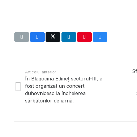
Sf
Articolul anterior
În Blagocina Edineț sectorul-III, a
fost organizat un concert
Site oficial, realizat cu binecuvînt
duhovnicesc la încheierea
sărbătorilor de iarnă.
Înaltpreasfințitului Nicodim,
Arhiepiscop de Edineţ şi Bricen