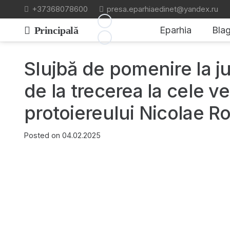
+37368078600
presa.eparhiaedinet@yandex.ru
Principală
Eparhia
Blag
Slujbă de pomenire la j
de la trecerea la cele v
protoiereului Nicolae 
Posted on
04.02.2025