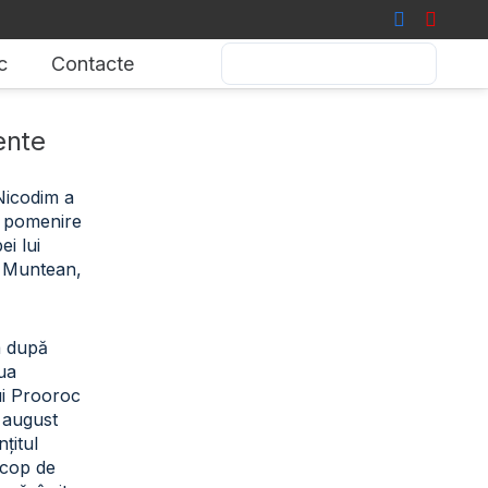
c
Contacte
ente
 Nicodim a
de pomenire
i lui
 Muntean,
a după
iua
ui Prooroc
2 august
țitul
scop de