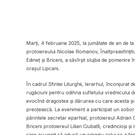
Marți, 4 februarie 2025, la jumătate de an de la
protoiereului Nicolae Romanov, Înaltpreasfințit
Edineț și Briceni, a săvîrșit slujba de pomenire î
orașul Lipcani.
În cadrul Sfintei Liturghii, Ierarhul, înconjurat de
rugăciuni pentru odihna sufletului vrednicului 
evocînd dragostea și dăruirea cu care acesta și-
preoțească. La eveniment a participat un sobor 
părintele secretar eparhial, protoiereul Adrian C
Briceni protoiereul Lilian Ciubatîi, credincioși și 
care au venit să aducă un omagiu celui ce a fost