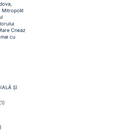
dova,
i Mitropolit
ul
torului
 Mare Cneaz
cmai cu
IALĂ ŞI
(1)
)