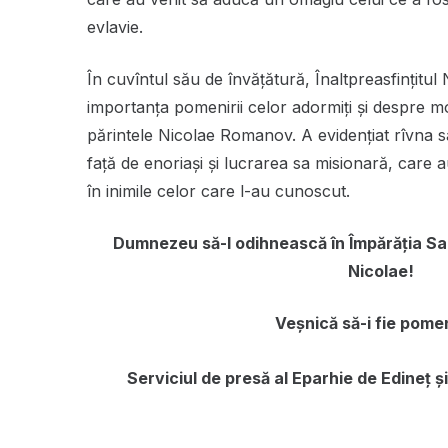
evlavie.
În cuvîntul său de învățătură, Înaltpreasfințitul
importanța pomenirii celor adormiți și despre mo
părintele Nicolae Romanov. A evidențiat rîvna sa p
față de enoriași și lucrarea sa misionară, care
în inimile celor care l-au cunoscut.
Dumnezeu să-l odihnească în Împărăția Sa 
Nicolae!
Veșnică să-i fie pome
Serviciul de presă al Eparhie de Edineț și