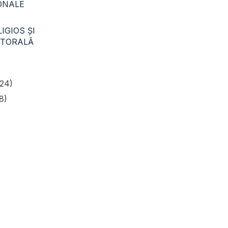
CONALE
IGIOS ŞI
STORALĂ
24)
8)