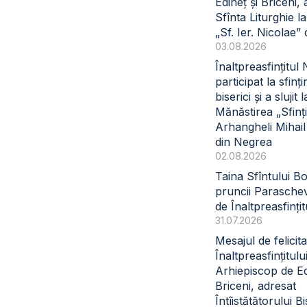
Edineț și Briceni, 
Sfînta Liturghie l
„Sf. Ier. Nicolae” 
03.08.2026
Înaltpreasfințitul
participat la sfinți
biserici și a slujit l
Mănăstirea „Sfinți
Arhangheli Mihail 
din Negrea
02.08.2026
Taina Sfîntului B
pruncii Paraschev
de Înaltpreasfinți
31.07.2026
Mesajul de felicita
Înaltpreasfințitul
Arhiepiscop de Ed
Briceni, adresat
Întîistătătorului Bi