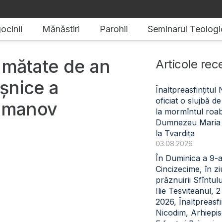
ocinii
Mănăstiri
Parohii
Seminarul Teologi
umătate de an
Articole rec
eșnice a
Înaltpreasfințitul
oficiat o slujbă 
Romanov
la mormîntul roabe
Dumnezeu Maria
la Tvardița
03.08.2026
În Duminica a 9-
Cincizecime, în z
prăznuirii Sfîntul
Ilie Tesviteanul, 
2026, Înaltpreasfin
Nicodim, Arhiepi