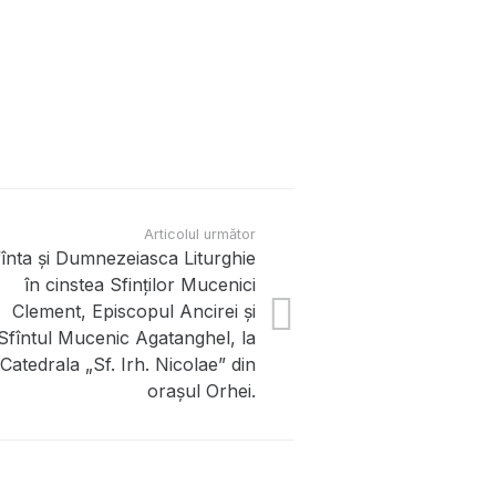
Contacte
Articolul următor
str. Șoseaua Bucovi
înta și Dumnezeiasca Liturghie
episcopia@yandex.r
în cinstea Sfinților Mucenici
Clement, Episcopul Ancirei și
Secretariat:
area
Sfîntul Mucenic Agatanghel, la
+373 790 00 888
Catedrala „Sf. Irh. Nicolae” din
orașul Orhei.
Serviciul de presă:
+373 680 78 600
i