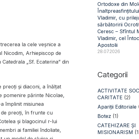
Ortodoxe din Mol
Înaltpreasfințitulu
Vladimir, cu prilej
sărbătoririi Ocroti
Ceresc – Sfîntul
Vladimir, cel Înto
 trecerea la cele veșnice a
Apostolii
28.07.2026
ul Nicodim, Arhiepiscop de
n Catedrala „Sf. Ecaterina” din
Categorii
 preoți și diaconi, a înălțat
ACTIVITATE SOC
de pomenire părinte Nicolae,
CARITATE
(2)
a împlinit misiunea
Apariții Editoriale
de preoți, în frunte cu
Botez
(1)
otelea și blagocinul r-lui
CATEHIZARE ŞI
membri ai familiei îndoliate,
MISIONARISM
(1
 un model de slujire și