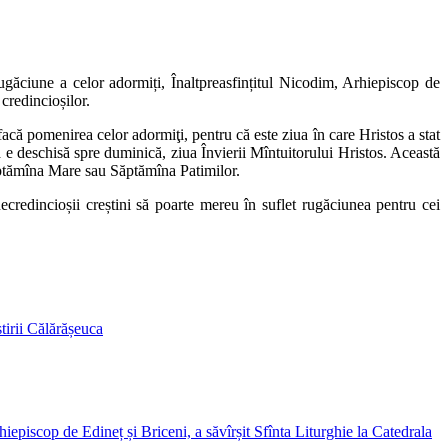
rugăciune a celor adormiți, Înaltpreasfințitul Nicodim, Arhiepiscop de
 credincioșilor.
facă pomenirea celor adormiţi, pentru că este ziua în care Hristos a stat
ta e deschisă spre duminică, ziua Învierii Mîntuitorului Hristos. Această
Săptămîna Mare sau Săptămîna Patimilor.
credincioșii creștini să poarte mereu în suflet rugăciunea pentru cei
tirii Călărășeuca
iepiscop de Edineț și Briceni, a săvîrșit Sfînta Liturghie la Catedrala