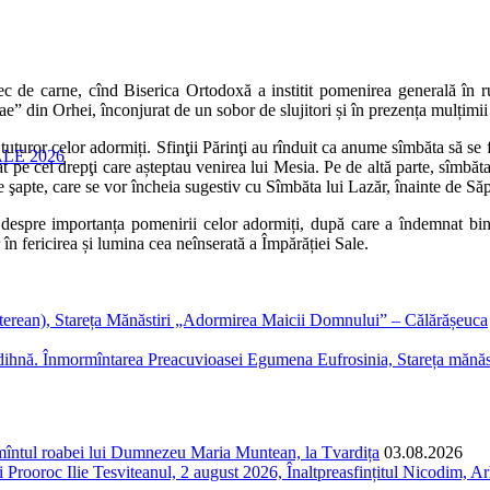
sec de carne, cînd Biserica Ortodoxă a institit pomenirea generală în 
lae” din Orhei, înconjurat de un sobor de slujitori și în prezența mulțimii
uturor celor adormiți. Sfinţii Părinţi au rînduit ca anume sîmbăta să se 
LE 2026
at pe cei drepţi care așteptau venirea lui Mesia. Pe de altă parte, sîmbă
e şapte, care se vor încheia sugestiv cu Sîmbăta lui Lazăr, înainte de 
t despre importanța pomenirii celor adormiți, după care a îndemnat bine
în fericirea și lumina cea neînserată a Împărăției Sale.
terean), Stareța Mănăstiri „Adormirea Maicii Domnului” – Călărășeuca
 de odihnă. Înmormîntarea Preacuvioasei Egumena Eufrosinia, Stareța mănăs
ormîntul roabei lui Dumnezeu Maria Muntean, la Tvardița
03.08.2026
Prooroc Ilie Tesviteanul, 2 august 2026, Înaltpreasfințitul Nicodim, Arh