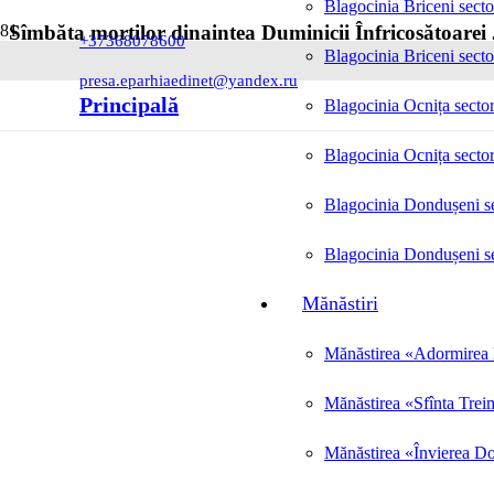
Blagocinia Briceni secto
Sîmbăta morților dinaintea Duminicii Înfricoșătoarei 
+37368078600
Blagocinia Briceni secto
Posted on
21.02.2023
presa.eparhiaedinet@yandex.ru
Principală
Blagocinia Ocnița sector
Blagocinia Ocnița sector
Blagocinia Dondușeni se
Blagocinia Dondușeni se
Mănăstiri
Mănăstirea «Adormirea M
Mănăstirea «Sfînta Trei
Mănăstirea «Învierea Do