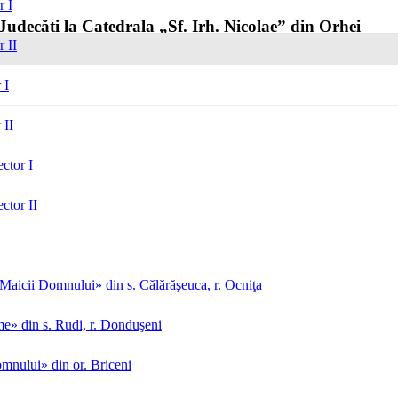
r I
Judecăți la Catedrala „Sf. Irh. Nicolae” din Orhei
r II
 I
 II
ctor I
ctor II
aicii Domnului» din s. Călărăşeuca, r. Ocniţa
me» din s. Rudi, r. Donduşeni
mnului» din or. Briceni