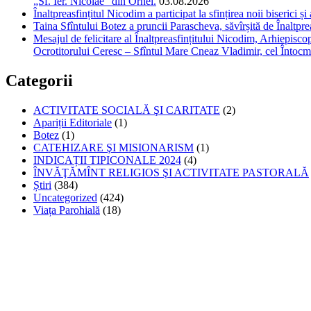
„Sf. Ier. Nicolae” din Orhei.
03.08.2026
Înaltpreasfințitul Nicodim a participat la sfințirea noii biserici 
Taina Sfîntului Botez a pruncii Parascheva, săvîrșită de Înaltpr
Mesajul de felicitare al Înaltpreasfințitului Nicodim, Arhiepiscop
Ocrotitorului Ceresc – Sfîntul Mare Cneaz Vladimir, cel Întocm
Categorii
ACTIVITATE SOCIALĂ ŞI CARITATE
(2)
Apariții Editoriale
(1)
Botez
(1)
CATEHIZARE ŞI MISIONARISM
(1)
INDICAȚII TIPICONALE 2024
(4)
ÎNVĂŢĂMÎNT RELIGIOS ŞI ACTIVITATE PASTORALĂ
Știri
(384)
Uncategorized
(424)
Viața Parohială
(18)