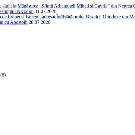
și a slujit la Mănăstirea „Sfinții Arhangheli Mihail și Gavriil” din Negrea
easfințitul Nicodim
31.07.2026
 de Edineț și Briceni, adresat Întîistătătorului Bisericii Ortodoxe din Mol
ai cu Apostolii
28.07.2026
(6)