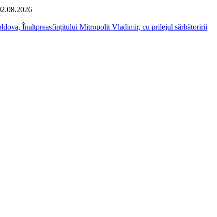
02.08.2026
dova, Înaltpreasfințitului Mitropolit Vladimir, cu prilejul sărbătoririi