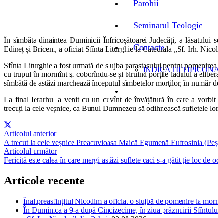
Parohii
Seminarul Teologic
În sîmbăta dinaintea Duminicii Înfricoșătoarei Judecăți, a lăsatului 
Contacte
Edineț și Briceni, a oficiat Sfînta Liturghie la Catedrala „Sf. Irh. Nico
Sfînta Liturghie a fost urmată de slujba parastasului pentru pomenirea t
INDICAȚII TIPICONA
cu trupul în mormînt şi coborîndu-se și biruind porțile iadului a eliber
sîmbătă de astăzi marchează începutul sîmbetelor morţilor, în număr d
La final Ierarhul a venit cu un cuvînt de învățătură în care a vorbi
trecuți la cele veșnice, ca Bunul Dumnezeu să odihnească sufletele lor 
Articolul anterior
A trecut la cele veșnice Preacuvioasa Maică Egumenă Eufrosinia (Peș
Articolul următor
Fericită este calea în care mergi astăzi suflete caci s-a gătit ție loc
Articole recente
Înaltpreasfințitul Nicodim a oficiat o slujbă de pomenire la m
În Duminica a 9-a după Cincizecime, în ziua prăznuirii Sfîntului 