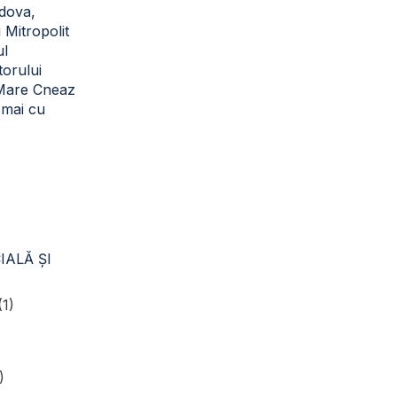
dova,
i Mitropolit
ul
torului
 Mare Cneaz
cmai cu
IALĂ ŞI
(1)
)