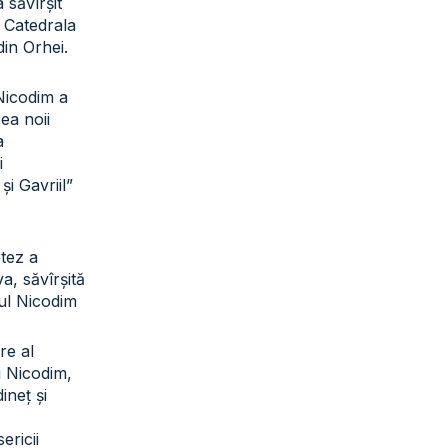
a săvîrșit
a Catedrala
din Orhei.
 Nicodim a
rea noii
a
i
și Gavriil”
otez a
a, săvîrșită
tul Nicodim
re al
ui Nicodim,
ineț și
sericii