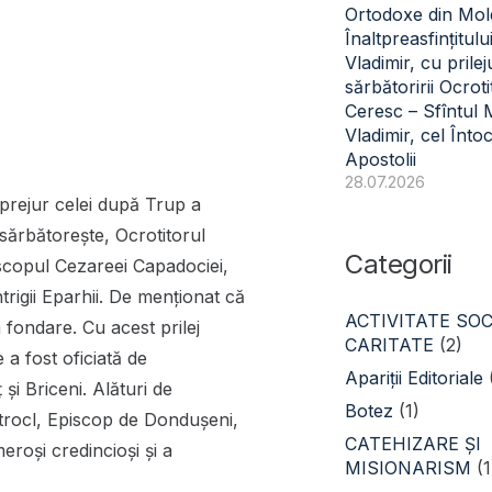
Ortodoxe din Mol
Înaltpreasfințitulu
Vladimir, cu prilej
sărbătoririi Ocroti
Ceresc – Sfîntul
Vladimir, cel Înto
Apostolii
28.07.2026
mprejur celei după Trup a
 sărbătoreşte, Ocrotitorul
Categorii
piscopul Cezareei Capadociei,
ntrigii Eparhii. De menționat că
ACTIVITATE SOC
 fondare. Cu acest prilej
CARITATE
(2)
e a fost oficiată de
Apariții Editoriale
și Briceni. Alături de
Botez
(1)
 Patrocl, Episcop de Dondușeni,
CATEHIZARE ŞI
eroși credincioși și a
MISIONARISM
(1