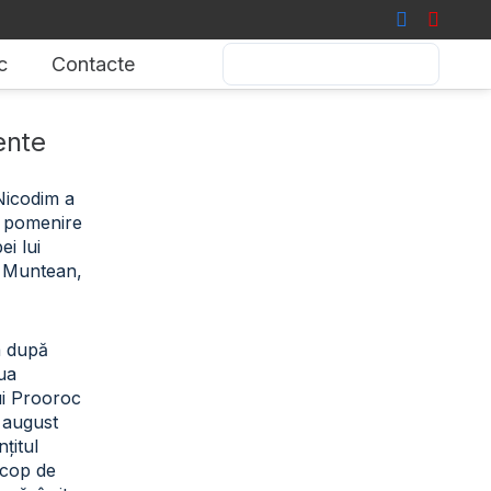
c
Contacte
ente
 Nicodim a
de pomenire
i lui
 Muntean,
a după
iua
ui Prooroc
2 august
țitul
scop de