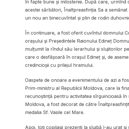
în fapte bune și milostenie. După care, urmînd 
acestei sărbători, Înaltpreasfinția Sa a semănat 
un nou an binecuvîntat și plin de rodiri duhovnic
În continuare, a fost oferit cuvîntul domnului 
orașului și Președintele Raionului Edineț Domn
mulțumit la rîndul său Ierarhului și slujitorilor p
care o desfășoară în orașul Edineț și, de asemen
credincioșii cu prilejul hramului.
Oaspete de onoare a evenimentului de azi a fos
Prim-ministru al Republicii Moldova, care la fina
recunoștință
pentru activitatea sîrguincioasă în 
Moldova, a fost decorat de către Înaltpreasfinț
medalia Sf. Vasile cel Mare.
Apoi, toți copilașii prezenți la slujbă l-au urat 