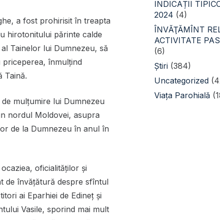
INDICAȚII TIPI
2024
(4)
he, a fost prohirisit în treapta
ÎNVĂŢĂMÎNT REL
u hirotonitului părinte calde
ACTIVITATE PA
m al Tainelor lui Dumnezeu, să
(6)
și priceperea, înmulțind
Știri
(384)
ă Taină.
Uncategorized
(4
Viața Parohială
(1
um de mulţumire lui Dumnezeu
din nordul Moldovei, asupra
jutor de la Dumnezeu în anul în
caziea, oficialităților și
t de învățătură despre sfîntul
titori ai Eparhiei de Edineț și
tului Vasile, sporind mai mult