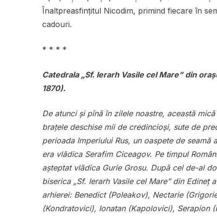
Înaltpreasfințitul Nicodim, primind fiecare în se
cadouri.
* * * *
Catedrala „Sf. Ierarh Vasile cel Mare” din oraşu
1870).
De atunci şi pînă în zilele noastre, această mică 
braţele deschise mii de credincioşi, sute de preoţ
perioada Imperiului Rus, un oaspete de seamă al
era vlădica Serafim Ciceagov. Pe timpul Românie
aşteptat vlădica Gurie Grosu. După cel de-al do
biserica „Sf. Ierarh Vasile cel Mare” din Edineţ a
arhierei: Benedict (Poleakov), Nectarie (Grigor
(Kondratovici), Ionatan (Kapolovici), Serapion 