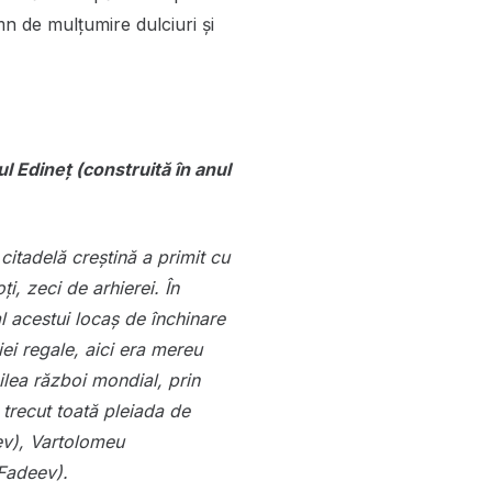
mn de mulțumire dulciuri și
l Edineţ (construită în anul
citadelă creştină a primit cu
i, zeci de arhierei. În
 acestui locaș de închinare
i regale, aici era mereu
ilea război mondial, prin
 trecut toată pleiada de
iev), Vartolomeu
(Fadeev).