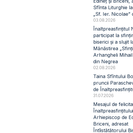
Edineț și Briceni, 
Sfînta Liturghie l
„Sf. Ier. Nicolae” 
03.08.2026
Înaltpreasfințitul
participat la sfinți
biserici și a slujit l
Mănăstirea „Sfinți
Arhangheli Mihail 
din Negrea
02.08.2026
Taina Sfîntului B
pruncii Paraschev
de Înaltpreasfinți
31.07.2026
Mesajul de felicita
Înaltpreasfințitul
Arhiepiscop de Ed
Briceni, adresat
Întîistătătorului Bi