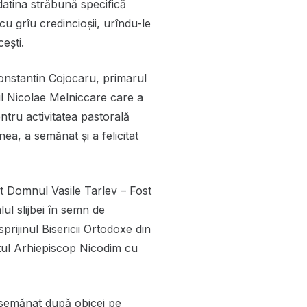
datina străbună specifică
cu grîu credincioșii, urîndu-le
ești.
Constantin Cojocaru, primarul
ul Nicolae Melniccare care a
entru activitatea pastorală
ea, a semănat și a felicitat
t Domnul Vasile Tarlev – Fost
lul slijbei în semn de
sprijinul Bisericii Ortodoxe din
itul Arhiepiscop Nicodim cu
și semănat după obicei pe