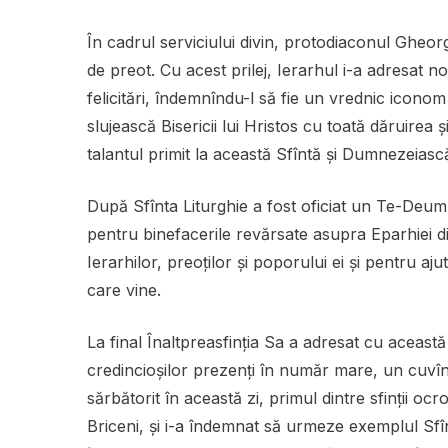
În cadrul serviciului divin, protodiaconul Gheorg
de preot. Cu acest prilej, Ierarhul i-a adresat no
felicitări, îndemnîndu-l să fie un vrednic icono
slujească Bisericii lui Hristos cu toată dăruirea 
talantul primit la această Sfîntă și Dumnezeiasc
După Sfînta Liturghie a fost oficiat un Te-De
pentru binefacerile revărsate asupra Eparhiei 
Ierarhilor, preoţilor și poporului ei şi pentru a
care vine.
La final Înaltpreasfinția Sa a adresat cu această o
credincioșilor prezenți în număr mare, un cuvîn
sărbătorit în această zi, primul dintre sfinții ocro
Briceni, și i-a îndemnat să urmeze exemplul Sfîn