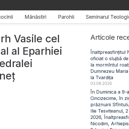
ocinii
Mănăstiri
Parohii
Seminarul Teologi
rh Vasile cel
Articole rec
al al Eparhiei
Înaltpreasfințitul
oficiat o slujbă 
edralei
la mormîntul roabe
Dumnezeu Maria
ineț
la Tvardița
03.08.2026
În Duminica a 9-
Cincizecime, în z
prăznuirii Sfîntul
Ilie Tesviteanul, 
2026, Înaltpreasfin
Nicodim, Arhiepi