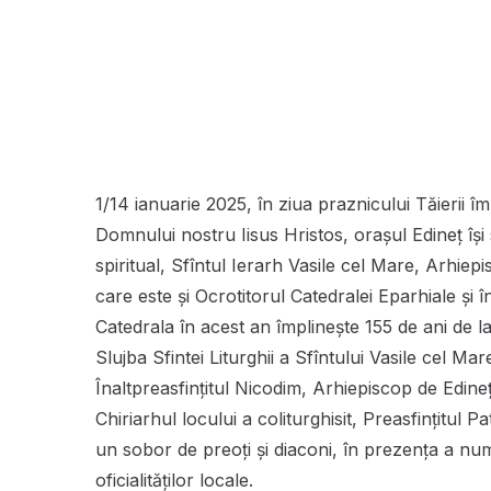
1/14 ianuarie 2025, în ziua praznicului Tăierii î
Domnului nostru Iisus Hristos, orașul Edineț își
spiritual, Sfîntul Ierarh Vasile cel Mare, Arhie
care este și Ocrotitorul Catedralei Eparhiale și î
Catedrala în acest an împlinește 155 de ani de la
Slujba Sfintei Liturghii a Sfîntului Vasile cel Mar
Înaltpreasfințitul Nicodim, Arhiepiscop de Edineț 
Chiriarhul locului a coliturghisit, Preasfințitul
un sobor de preoți și diaconi, în prezența a num
oficialităților locale.