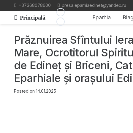
+37368078600
presa.eparhiaedinet@yandex.ru
Principală
Eparhia
Blag
Prăznuirea Sfîntului Iera
Mare, Ocrotitorul Spiritu
de Edineț și Briceni, Cat
Eparhiale și orașului Ed
Posted on
14.01.2025