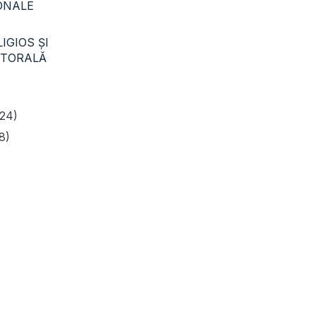
CONALE
IGIOS ŞI
STORALĂ
24)
8)