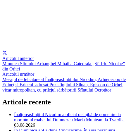
Articolul anterior
Minunea Sfintului Arhanghel Mihail a Catedrala „Sf. Irh. Nicolae”
din Orhei
Articolul următor
Mesajul de felicitare al Înaltpreasfințitului Nicodim, Arhiepiscop de
Edineț și Briceni, adresat Preasfințitului Siluan, Episcop de Orhei,
vicar mitropolitan, cu prilejul sărbătoririi Sfîntului Ocrotitor
Articole recente
Înaltpreasfințitul Nicodim a oficiat o slujbă de pomenire la
mormîntul roabei lui Dumnezeu Maria Muntean, la Tvardița
03.08.2026
În Duminica a 9-a după Cincizecime, în ziua prăznuirii