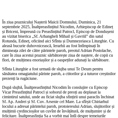
În ziua praznicului Nașterii Maicii Domnului, Duminica, 21
septembrie 2025, Înaltpreasfințitul Nicodim, Arhiepiscop de Edineț
și Briceni, împreună cu Preasfințitul Patrocl, Episcop de Dondușeni
au vizitat biserica „Sf. Arhangheli Mihail și Gavriil” din satul
Rotunda, Edineț, oficiind aici Sfînta și Dumnezeiasca Liturghie. Cu
aleasă bucurie duhovnicească, Ierarhii au fost întîmpinați în
dimineața zilei de către părintele paroh, preotul Adrian Postolache,
care în ziua acestui praznic sărbătorește ziua de naștere, de copii cu
flori, de mulțimea enoriașilor și a oaspeților adunați la sărbătoare.
Sfînta Liturghie a fost urmată de slujba unui Te Deum pentru
sănătatea omagiatului părinte paroh, a ctitorilor şi a tuturor creștinilor
prezenți la rugăciune.
După slujbă, Înaltpreasfințitul Nicodim în conslujire cu Episcop
Vicar Preasfințitul Patrocl și soborul de preoți au deplasat la
cimintirul satului, unde au ficiat slujba sfințirii unui paraclis închinat
Sf. Ap. Andrei și Sf. Cuv. Arsenie cel Mare. La sfîrșit Chiriarhul
locului a adresat părintelui paroh, protoiereului Adrian, slujitorilor și
mulțimii credincioșilor un cuvînt de învățătură, de mulțumire și de
felicitare. Înaltpreasfinția Sa a vorbit mai întîi despre temeiurile