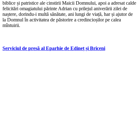
biblice și patristice ale cinstirii Maicii Domnului, apoi a adresat calde
felicitări omagiatului părinte Adrian cu prilejul aniverării zilei de
naștere, dorindu-i multă sănătate, ani lungi de viață, har și ajutor de
la Domnul în activitatea de păstorire a credincioșilor pe calea
mîntuirii.
Serviciul de presă al Eparhie de Edineț și Briceni