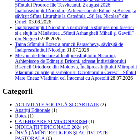
Sfîntului Prooroc Ilie Tesviteanul, 2 august 2026,
Înaltpreasfințitul Nicodim, Arhiepiscop de Edineț și Briceni, a
săvîrșit Sfînta Liturghie la Catedrala „Sf. Ier. Nicolae” din
Orhei.
03.08.2026
Înaltpreasfințitul Nicodim a participat la sfințirea noii biserici
și a slujit la Mănăstirea „Sfinții Arhangheli Mihail și Gavriil”
din Negrea
02.08.2026
Taina Sfîntului Botez a pruncii Parascheva, săvîrșită de
Înaltpreasfințitul Nicodim
31.07.2026
Mesajul de felicitare al Înaltpreasfințitului Nicodim,
Arhiepiscop de Edineț și Briceni, adresat Întîistătătorului
Bisericii Ortodoxe din Moldova, Înaltpreasfințitului Mitropolit
Vladimir, cu prilejul sărbătoririi Ocrotitorului Ceresc – Sfîntul
Mare Cneaz Vladimir, cel Întocmai cu Apostolii
28.07.2026
Categorii
ACTIVITATE SOCIALĂ ŞI CARITATE
(2)
Apariții Editoriale
(1)
Botez
(1)
CATEHIZARE ŞI MISIONARISM
(1)
INDICAȚII TIPICONALE 2024
(4)
ÎNVĂŢĂMÎNT RELIGIOS ŞI ACTIVITATE
PASTORALĂ
(6)