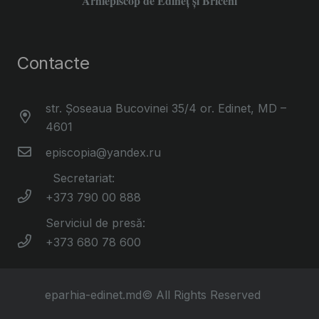
Arhiepiscop de Edineţ şi Briceni
Contacte
str. Șoseaua Bucovinei 35/4 or. Edinet, MD –
4601
episcopia@yandex.ru
Secretariat:
+373 790 00 888
Serviciul de presă:
+373 680 78 600
eparhia-edinet.md© All Rights Reserved