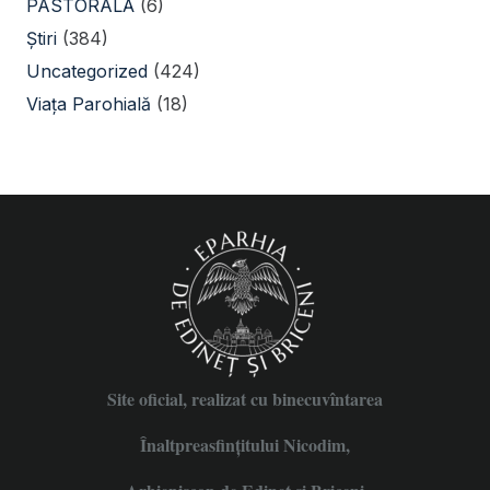
PASTORALĂ
(6)
Știri
(384)
Uncategorized
(424)
Viața Parohială
(18)
Site oficial, realizat cu binecuvîntarea
Înaltpreasfințitului Nicodim,