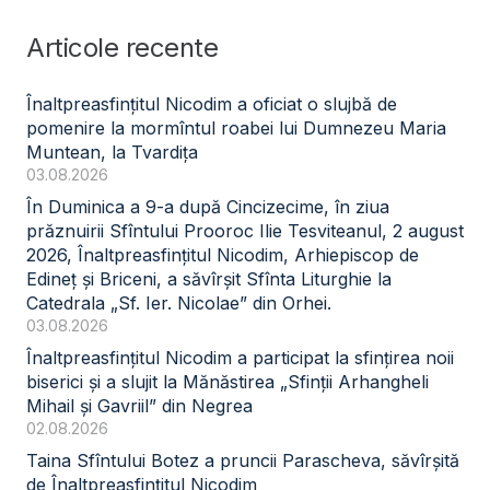
Articole recente
Înaltpreasfințitul Nicodim a oficiat o slujbă de
pomenire la mormîntul roabei lui Dumnezeu Maria
Muntean, la Tvardița
03.08.2026
În Duminica a 9-a după Cincizecime, în ziua
prăznuirii Sfîntului Prooroc Ilie Tesviteanul, 2 august
2026, Înaltpreasfințitul Nicodim, Arhiepiscop de
Edineț și Briceni, a săvîrșit Sfînta Liturghie la
Catedrala „Sf. Ier. Nicolae” din Orhei.
03.08.2026
Înaltpreasfințitul Nicodim a participat la sfințirea noii
biserici și a slujit la Mănăstirea „Sfinții Arhangheli
Mihail și Gavriil” din Negrea
02.08.2026
Taina Sfîntului Botez a pruncii Parascheva, săvîrșită
de Înaltpreasfințitul Nicodim