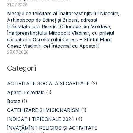
31.07.2026
Mesajul de felicitare al Înaltpreasfințitului Nicodim,
Arhiepiscop de Edineț și Briceni, adresat
Întîistătătorului Bisericii Ortodoxe din Moldova,
Înaltpreasfințitului Mitropolit Vladimir, cu prilejul
sărbătoririi Ocrotitorului Ceresc – Sfîntul Mare
Cneaz Vladimir, cel Întocmai cu Apostolii
28.07.2026
Categorii
ACTIVITATE SOCIALĂ ŞI CARITATE
(2)
Apariții Editoriale
(1)
Botez
(1)
CATEHIZARE ŞI MISIONARISM
(1)
INDICAȚII TIPICONALE 2024
(4)
ÎNVĂŢĂMÎNT RELIGIOS ŞI ACTIVITATE