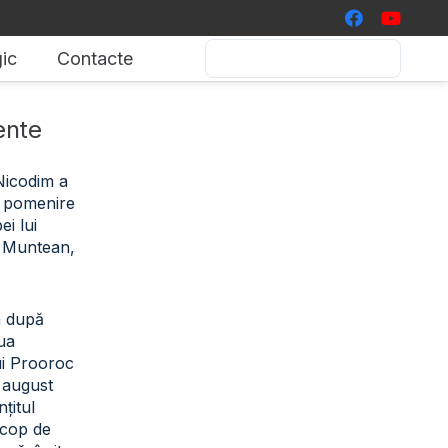
ic
Contacte
ente
 Nicodim a
de pomenire
i lui
 Muntean,
a după
iua
ui Prooroc
2 august
țitul
scop de