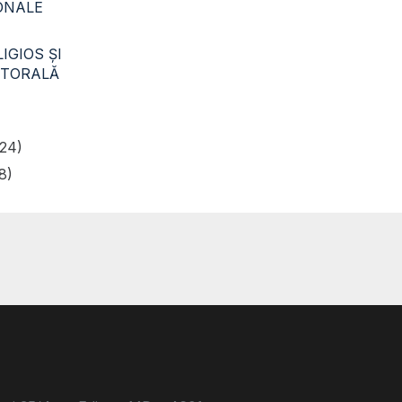
CONALE
IGIOS ŞI
STORALĂ
24)
8)