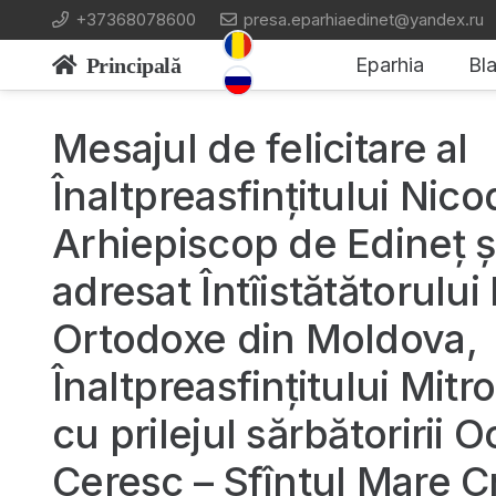
+37368078600
presa.eparhiaedinet@yandex.ru
Principală
Eparhia
Bla
Mesajul de felicitare al
Înaltpreasfințitului Nico
Arhiepiscop de Edineț și
adresat Întîistătătorului 
Ortodoxe din Moldova,
Înaltpreasfințitului Mitro
cu prilejul sărbătoririi O
Ceresc – Sfîntul Mare C