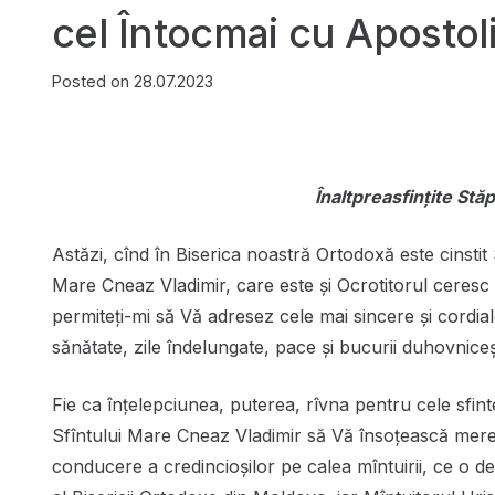
cel Întocmai cu Apostoli
Posted on
28.07.2023
Înaltpreasfințite Stăp
Astăzi, cînd în Biserica noastră Ortodoxă este cinstit 
Mare Cneaz Vladimir, care este și Ocrotitorul ceresc a
permiteți-mi să Vă adresez cele mai sincere și cordiale
sănătate, zile îndelungate, pace și bucurii duhovniceș
Fie ca înțelepciunea, puterea, rîvna pentru cele sfinte
Sfîntului Mare Cneaz Vladimir să Vă însoțească mereu
conducere a credincioșilor pe calea mîntuirii, ce o des