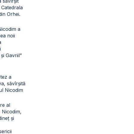
a săvîrșit
a Catedrala
din Orhei.
 Nicodim a
rea noii
a
i
și Gavriil”
otez a
a, săvîrșită
tul Nicodim
re al
ui Nicodim,
ineț și
sericii