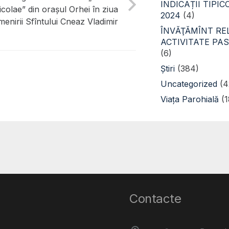
INDICAȚII TIPI
icolae” din oraşul Orhei în ziua
2024
(4)
enirii Sfîntului Cneaz Vladimir
ÎNVĂŢĂMÎNT REL
ACTIVITATE PA
(6)
Știri
(384)
Uncategorized
(4
Viața Parohială
(1
Contacte