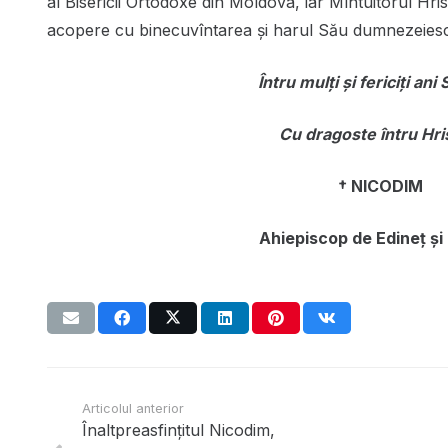
al Bisericii Ortodoxe din Moldova, iar Mîntuitorul Hris
acopere cu binecuvîntarea și harul Său dumnezeiesc
Întru mulți și fericiți ani
Cu dragoste întru Hri
† NICODIM
Ahiepiscop de Edineț și 
Articolul anterior
Înaltpreasfințitul Nicodim,