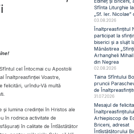
Edineț și Briceni, 
i
Sfînta Liturghie l
„Sf. Ier. Nicolae” 
03.08.2026
Înaltpreasfințitul
participat la sfinți
biserici și a slujit l
Mănăstirea „Sfinți
îne!
Arhangheli Mihail 
din Negrea
02.08.2026
Sfîntul cel Întocmai cu Apostolii
Taina Sfîntului B
l Înaltpreasfinției Voastre,
pruncii Paraschev
 felicitări, urîndu-Vă multă
de Înaltpreasfinți
ti.
31.07.2026
Mesajul de felicita
 și lumina credinței în Hristos ale
Înaltpreasfințitul
 în rodnica activitate de
Arhiepiscop de Ed
Briceni, adresat
fășurați în calitate de Întîăstătător
Întîistătătorului Bi