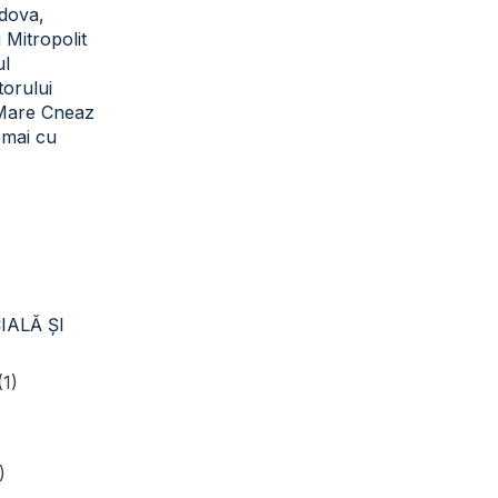
dova,
i Mitropolit
ul
torului
 Mare Cneaz
cmai cu
IALĂ ŞI
(1)
)