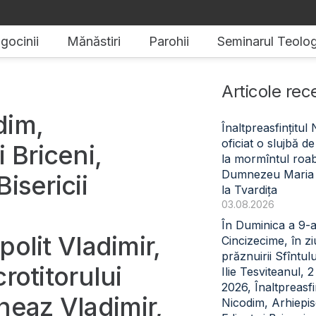
gocinii
Mănăstiri
Parohii
Seminarul Teolog
Articole rec
dim,
Înaltpreasfințitul
oficiat o slujbă 
 Briceni,
la mormîntul roabe
Dumnezeu Maria
Bisericii
la Tvardița
03.08.2026
În Duminica a 9-
polit Vladimir,
Cincizecime, în z
prăznuirii Sfîntul
crotitorului
Ilie Tesviteanul, 
2026, Înaltpreasfin
neaz Vladimir,
Nicodim, Arhiepi