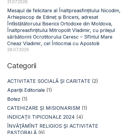
31.07.2026
Mesajul de felicitare al Înaltpreasfințitului Nicodim,
Arhiepiscop de Edineț și Briceni, adresat
Întîistătătorului Bisericii Ortodoxe din Moldova,
Înaltpreasfințitului Mitropolit Vladimir, cu prilejul
sărbătoririi Ocrotitorului Ceresc – Sfîntul Mare
Cneaz Vladimir, cel Întocmai cu Apostolii
28.07.2026
Categorii
ACTIVITATE SOCIALĂ ŞI CARITATE
(2)
Apariții Editoriale
(1)
Botez
(1)
CATEHIZARE ŞI MISIONARISM
(1)
INDICAȚII TIPICONALE 2024
(4)
ÎNVĂŢĂMÎNT RELIGIOS ŞI ACTIVITATE
PASTORALĂ
(6)