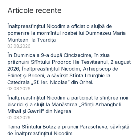
Articole recente
Înaltpreasfințitul Nicodim a oficiat o slujbă de
pomenire la mormîntul roabei lui Dumnezeu Maria
Muntean, la Tvardița
03.08.2026
În Duminica a 9-a după Cincizecime, în ziua
prăznuirii Sfîntului Prooroc Ilie Tesviteanul, 2 august
2026, Înaltpreasfințitul Nicodim, Arhiepiscop de
Edineț și Briceni, a săvîrșit Sfînta Liturghie la
Catedrala „Sf. Ier. Nicolae” din Orhei.
03.08.2026
Înaltpreasfințitul Nicodim a participat la sfințirea noii
biserici și a slujit la Mănăstirea „Sfinții Arhangheli
Mihail și Gavriil” din Negrea
02.08.2026
Taina Sfîntului Botez a pruncii Parascheva, săvîrșită
de Înaltpreasfințitul Nicodim