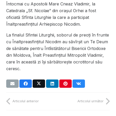
Întocmai cu Apostolii Mare Cneaz Vladimir, la
Catedrala „Sf. Nicolae” din oraşul Orhei a fost
oficiată Sfînta Liturghie la care a participat
Înaltpreasfințitul Arhiepiscop Nicodim.
La finalul Sfintei Liturghii, soborul de preoţi în frunte
cu Înaltpreasfinţitul Nicodim au săvîrşit un Te Deum
de sănătate pentru Întîistătătorul Bisericii Ortodoxe
din Moldova, Înalt Preasfinţitul Mitropolit Vladimir,
care în această zi îşi sărbătoreşte ocrotitorul său
ceresc.
Articolul anterior
Articolul următor