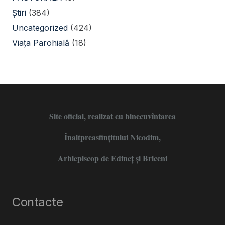
Știri
(384)
Uncategorized
(424)
Viața Parohială
(18)
Site oficial, realizat cu binecuvîntarea
Înaltpreasfințitului Nicodim,
Arhiepiscop de Edineţ şi Briceni
Contacte