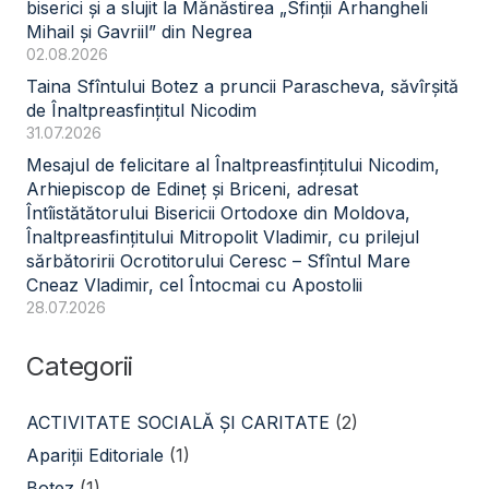
biserici și a slujit la Mănăstirea „Sfinții Arhangheli
Mihail și Gavriil” din Negrea
02.08.2026
Taina Sfîntului Botez a pruncii Parascheva, săvîrșită
de Înaltpreasfințitul Nicodim
31.07.2026
Mesajul de felicitare al Înaltpreasfințitului Nicodim,
Arhiepiscop de Edineț și Briceni, adresat
Întîistătătorului Bisericii Ortodoxe din Moldova,
Înaltpreasfințitului Mitropolit Vladimir, cu prilejul
sărbătoririi Ocrotitorului Ceresc – Sfîntul Mare
Cneaz Vladimir, cel Întocmai cu Apostolii
28.07.2026
Categorii
ACTIVITATE SOCIALĂ ŞI CARITATE
(2)
Apariții Editoriale
(1)
Botez
(1)