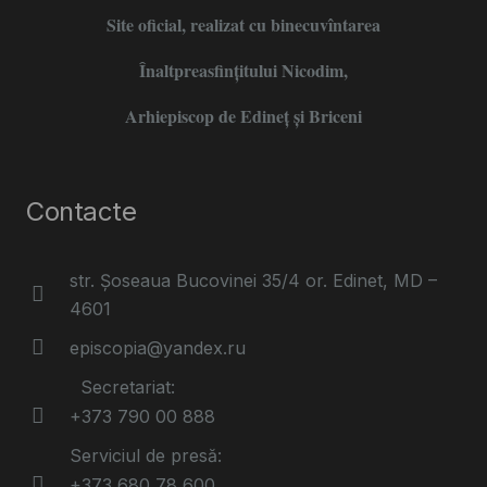
Site oficial, realizat cu binecuvîntarea
Înaltpreasfințitului Nicodim,
Arhiepiscop de Edineţ şi Briceni
Contacte
str. Șoseaua Bucovinei 35/4 or. Edinet, MD –
4601
episcopia@yandex.ru
Secretariat:
+373 790 00 888
Serviciul de presă:
+373 680 78 600