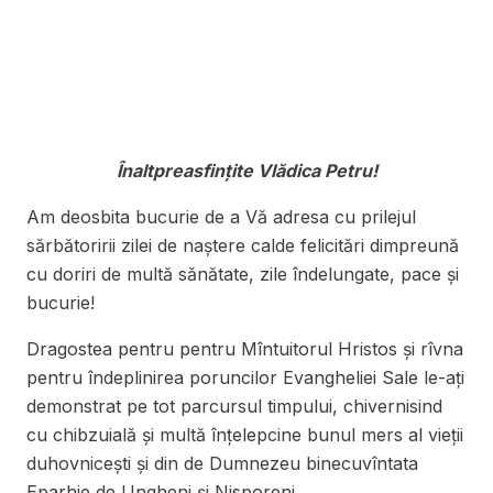
Înaltpreasfințite Vlădica Petru!
Am deosbita bucurie de a Vă adresa cu prilejul
sărbătoririi zilei de naștere calde felicitări dimpreună
cu doriri de multă sănătate, zile îndelungate, pace și
bucurie!
Dragostea pentru pentru Mîntuitorul Hristos și rîvna
pentru îndeplinirea poruncilor Evangheliei Sale le-ați
demonstrat pe tot parcursul timpului, chivernisind
cu chibzuială și multă înțelepcine bunul mers al vieții
duhovnicești și din de Dumnezeu binecuvîntata
Eparhie de Ungheni și Nisporeni.