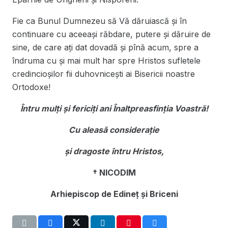
Fie ca Bunul Dumnezeu să Vă dăruiască şi în
continuare cu aceeaşi răbdare, putere şi dăruire de
sine, de care aţi dat dovadă şi pînă acum, spre a
îndruma cu și mai mult har spre Hristos sufletele
credincioșilor fii duhovnicești ai Bisericii noastre
Ortodoxe!
Întru mulți și fericiți ani Înaltpreasfinţia Voastră!
Cu aleasă considerație
și dragoste întru Hristos,
† NICODIM
Arhiepiscop de Edineț și Briceni