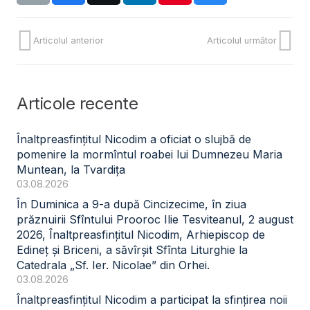
Articolul anterior
Articolul următor
Articole recente
Înaltpreasfințitul Nicodim a oficiat o slujbă de
pomenire la mormîntul roabei lui Dumnezeu Maria
Muntean, la Tvardița
03.08.2026
În Duminica a 9-a după Cincizecime, în ziua
prăznuirii Sfîntului Prooroc Ilie Tesviteanul, 2 august
2026, Înaltpreasfințitul Nicodim, Arhiepiscop de
Edineț și Briceni, a săvîrșit Sfînta Liturghie la
Catedrala „Sf. Ier. Nicolae” din Orhei.
03.08.2026
Înaltpreasfințitul Nicodim a participat la sfințirea noii