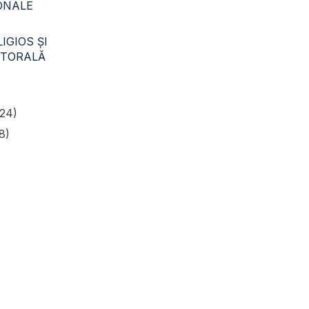
CONALE
IGIOS ŞI
STORALĂ
24)
8)
nei 35/4 or. Edinet, MD – 4601
u