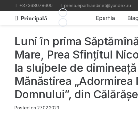
+37368078600
presa.eparhiaedinet@yandex.ru
Principală
Eparhia
Blag
Luni în prima Săptămînă
Mare, Prea Sfințitul Nic
la slujbele de dimineață 
Mănăstirea „Adormirea 
Domnului”, din Călărăş
Posted on
27.02.2023