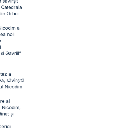
a săvîrșit
a Catedrala
din Orhei.
 Nicodim a
rea noii
a
i
și Gavriil”
otez a
a, săvîrșită
tul Nicodim
re al
ui Nicodim,
ineț și
sericii