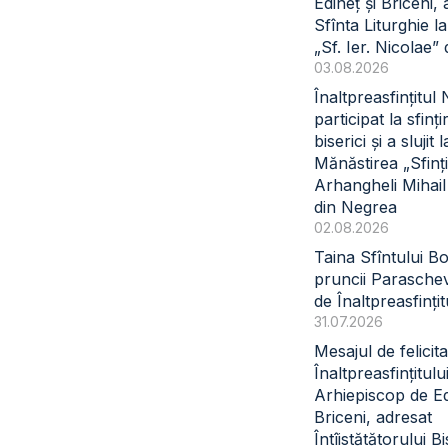
Edineț și Briceni, 
Sfînta Liturghie l
„Sf. Ier. Nicolae” 
03.08.2026
Înaltpreasfințitul
participat la sfinți
biserici și a slujit l
Mănăstirea „Sfinți
Arhangheli Mihail 
din Negrea
02.08.2026
Taina Sfîntului B
pruncii Paraschev
de Înaltpreasfinți
31.07.2026
Mesajul de felicita
Înaltpreasfințitul
Arhiepiscop de Ed
Briceni, adresat
Întîistătătorului Bi