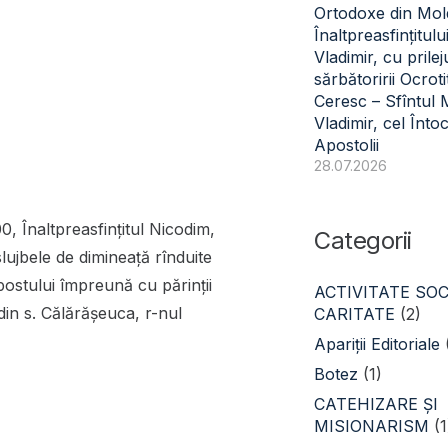
Ortodoxe din Mol
Înaltpreasfințitulu
Vladimir, cu prilej
sărbătoririi Ocroti
Ceresc – Sfîntul
Vladimir, cel Înto
Apostolii
28.07.2026
0, Înaltpreasfințitul Nicodim,
Categorii
slujbele de dimineață rînduite
postului împreună cu părinții
ACTIVITATE SOC
 din s. Călărăşeuca, r-nul
CARITATE
(2)
Apariții Editoriale
Botez
(1)
CATEHIZARE ŞI
MISIONARISM
(1