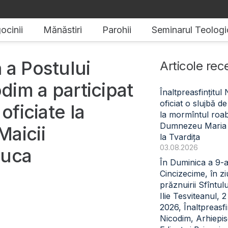
ocinii
Mănăstiri
Parohii
Seminarul Teologi
 a Postului
Articole rec
odim a participat
Înaltpreasfințitul
oficiat o slujbă 
oficiate la
la mormîntul roabe
Dumnezeu Maria
Maicii
la Tvardița
03.08.2026
euca
În Duminica a 9-
Cincizecime, în z
prăznuirii Sfîntul
Ilie Tesviteanul, 
2026, Înaltpreasfin
Nicodim, Arhiepi