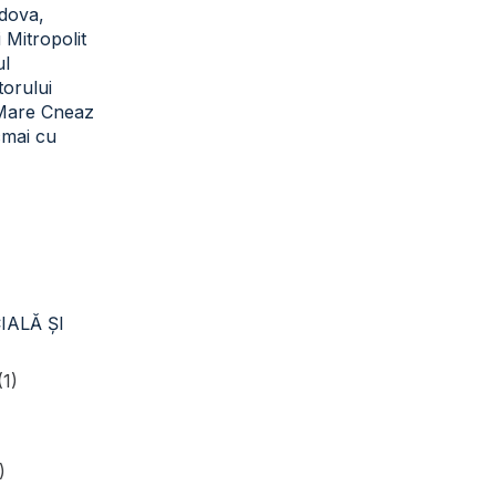
dova,
i Mitropolit
ul
torului
 Mare Cneaz
cmai cu
IALĂ ŞI
(1)
)