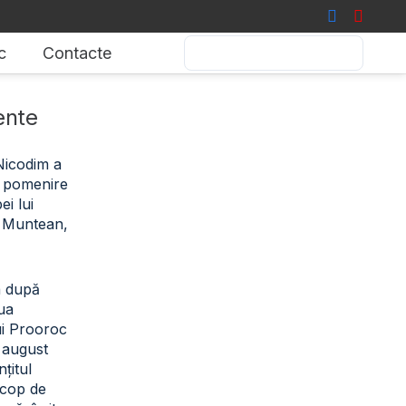
c
Contacte
ente
 Nicodim a
de pomenire
i lui
 Muntean,
a după
iua
ui Prooroc
2 august
țitul
scop de