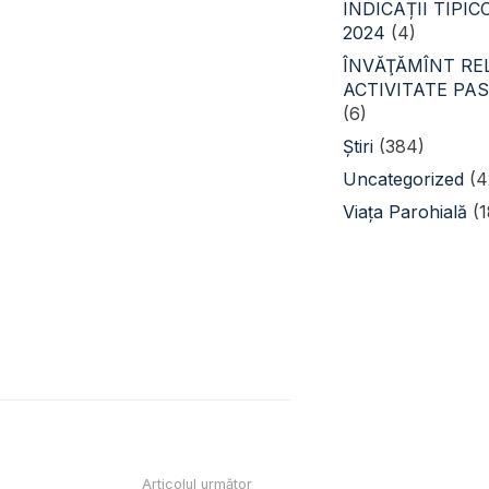
INDICAȚII TIPI
2024
(4)
ÎNVĂŢĂMÎNT REL
ACTIVITATE PA
(6)
Știri
(384)
Uncategorized
(4
Viața Parohială
(1
Contacte
str. Șoseaua Bucovi
episcopia@yandex.r
Articolul următor