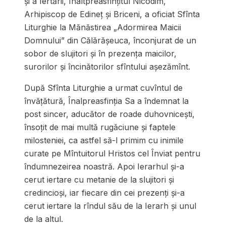
și a Iertării, Înaltpreasfințitul Nicodim,
Arhipiscop de Edineț și Briceni, a oficiat Sfînta
Liturghie la Mănăstirea „Adormirea Maicii
Domnului” din Călărășeuca, înconjurat de un
sobor de slujitori și în prezența maicilor,
surorilor și încinătorilor sfîntului așezămînt.
După Sfînta Liturghie a urmat cuvîntul de
învățătură, Înalpreasfinția Sa a îndemnat la
post sincer, aducător de roade duhovnicești,
însoțit de mai multă rugăciune și faptele
milosteniei, ca astfel să-l primim cu inimile
curate pe Mîntuitorul Hristos cel Înviat pentru
îndumnezeirea noastră. Apoi Ierarhul și-a
cerut iertare cu metanie de la slujitori și
credincioși, iar fiecare din cei prezenți și-a
cerut iertare la rîndul său de la Ierarh și unul
de la altul.