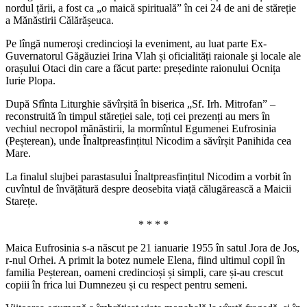
nordul țării, a fost ca „o maică spirituală” în cei 24 de ani de stăreție
a Mănăstirii Călărășeuca.
Pe lîngă numeroşi credincioşi la eveniment, au luat parte Ex-
Guvernatorul Găgăuziei Irina Vlah și oficialități raionale şi locale ale
orașului Otaci din care a făcut parte: președinte raionului Ocnița
Iurie Plopa.
După Sfînta Liturghie săvîrșită în biserica „Sf. Irh. Mitrofan” –
reconstruită în timpul stăreției sale, toți cei prezenți au mers în
vechiul necropol mănăstirii, la mormîntul Egumenei Eufrosinia
(Peșterean), unde Înaltpreasfințitul Nicodim a săvîrșit Panihida cea
Mare.
La finalul slujbei parastasului Înaltpreasfințitul Nicodim a vorbit în
cuvîntul de învățătură despre deosebita viață călugărească a Maicii
Starețe.
* * * *
Maica Eufrosinia s-a născut pe 21 ianuarie 1955 în satul Jora de Jos,
r-nul Orhei. A primit la botez numele Elena, fiind ultimul copil în
familia Peșterean, oameni credincioși și simpli, care și-au crescut
copiii în frica lui Dumnezeu și cu respect pentru semeni.