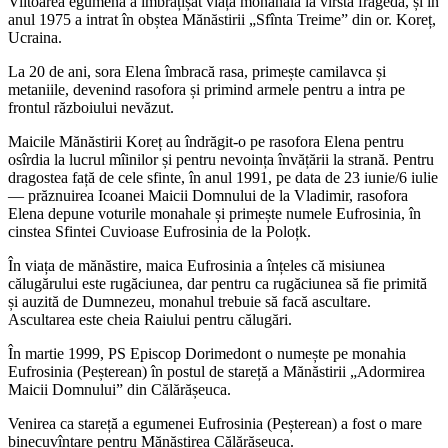
Viitoarea egumenă a îmbrățișat viața monahală la vîrstă fragedă, și în
anul 1975 a intrat în obștea Mănăstirii „Sfînta Treime” din or. Koreț,
Ucraina.
La 20 de ani, sora Elena îmbracă rasa, primește camilavca și
metaniile, devenind rasofora și primind armele pentru a intra pe
frontul războiului nevăzut.
Maicile Mănăstirii Koreț au îndrăgit-o pe rasofora Elena pentru
osîrdia la lucrul mîinilor și pentru nevoința învățării la strană. Pentru
dragostea față de cele sfinte, în anul 1991, pe data de 23 iunie/6 iulie
— prăznuirea Icoanei Maicii Domnului de la Vladimir, rasofora
Elena depune voturile monahale și primește numele Eufrosinia, în
cinstea Sfintei Cuvioase Eufrosinia de la Poloțk.
În viața de mănăstire, maica Eufrosinia a înțeles că misiunea
călugărului este rugăciunea, dar pentru ca rugăciunea să fie primită
și auzită de Dumnezeu, monahul trebuie să facă ascultare.
Ascultarea este cheia Raiului pentru călugări.
În martie 1999, PS Episcop Dorimedont o numește pe monahia
Eufrosinia (Peșterean) în postul de stareță a Mănăstirii „Adormirea
Maicii Domnului” din Călărășeuca.
Venirea ca stareță a egumenei Eufrosinia (Peșterean) a fost o mare
binecuvîntare pentru Mănăstirea Călărășeuca.