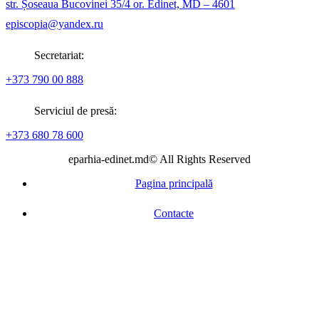
str. Șoseaua Bucovinei 35/4 or. Edinet, MD – 4601
episcopia@yandex.ru
Secretariat:
+373 790 00 888
Serviciul de presă:
+373 680 78 600
eparhia-edinet.md© All Rights Reserved
Pagina principală
Contacte