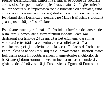
Preacuvioasa Egumenă Eufrosinia a știut să se bucure de bucuriile
altora, să sufere pentru suferințele altora, a știut să mîngîie sufletele
multor necăjiți și să împletească rodnic bunătatea cu dreptatea, fiind
atît de severă cu sine și atît de îngăduitoare cu alții. Toate acestea au
fost daruri de la Dumnezeu, pentru care Maica Eufrosinia s-a ostenit
şi a depus multă jertfă și răbdare.
Este foarte mare aportul maicii Eufrosinia la lucrările de construcție,
restaurare și dezvoltare a așezămîntului monahal, care s-au
desfășurat aici timp de 24 de ani cît a fost egumenă, dar și mai
valoroasă este strădania ei pentru zidirea sufletească atît a
viețuitoarelor, cît și a pelerinilor de la acest sfînt locaș de închinare.
Pentru rîvna sa neobosită și slujirea cu devotament a Bisericii, maica
Eufrosinia poate fi socotită asemeni întemeietorilor și ctitorilor de
bază care își dorm somnul de veci în incinta manastirii, unde și-a
găsit loc de odihnă veșnică și Preacuvioasa Egumenă Eufrosinia.