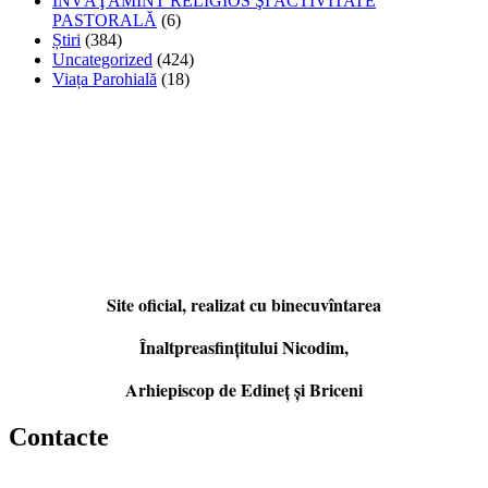
ÎNVĂŢĂMÎNT RELIGIOS ŞI ACTIVITATE
PASTORALĂ
(6)
Știri
(384)
Uncategorized
(424)
Viața Parohială
(18)
Site oficial, realizat cu binecuvîntarea
Înaltpreasfințitului Nicodim,
Arhiepiscop de Edineţ şi Briceni
Contacte