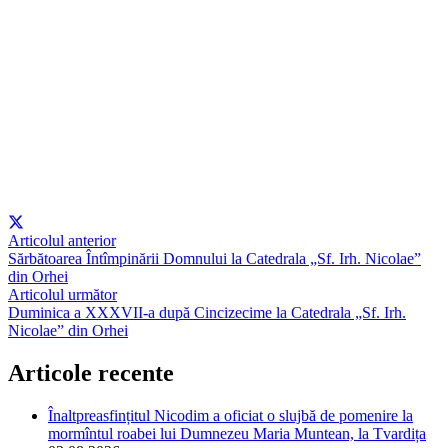
Articolul anterior
Sărbătoarea Întîmpinării Domnului la Catedrala „Sf. Irh. Nicolae”
din Orhei
Articolul următor
Duminica a XXXVII-a după Cincizecime la Catedrala „Sf. Irh.
Nicolae” din Orhei
Articole recente
Înaltpreasfințitul Nicodim a oficiat o slujbă de pomenire la
mormîntul roabei lui Dumnezeu Maria Muntean, la Tvardița