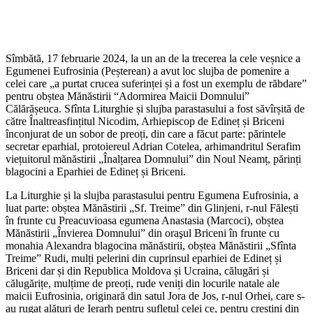
Sîmbătă, 17 februarie 2024, la un an de la trecerea la cele veșnice a
Egumenei Eufrosinia (Peșterean) a avut loc slujba de pomenire a
celei care „a purtat crucea suferinței și a fost un exemplu de răbdare”
pentru obștea Mănăstirii “Adormirea Maicii Domnului”
Călărășeuca. Sfînta Liturghie și slujba parastasului a fost săvîrșită de
către Înaltreasfințitul Nicodim, Arhiepiscop de Edineț și Briceni
înconjurat de un sobor de preoți, din care a făcut parte: părintele
secretar eparhial, protoiereul Adrian Cotelea, arhimandritul Serafim
viețuitorul mănăstirii „Înalțarea Domnului” din Noul Neamț, părinți
blagocini a Eparhiei de Edineț și Briceni.
La Liturghie și la slujba parastasului pentru Egumena Eufrosinia, a
luat parte: obștea Mănăstirii „Sf. Treime” din Glinjeni, r-nul Fălești
în frunte cu Preacuvioasa egumena Anastasia (Marcoci), obștea
Mănăstirii „Învierea Domnului” din oraşul Briceni în frunte cu
monahia Alexandra blagocina mănăstirii, obștea Mănăstirii „Sfînta
Treime” Rudi, mulți pelerini din cuprinsul eparhiei de Edineț și
Briceni dar și din Republica Moldova și Ucraina, călugări și
călugărițe, mulțime de preoți, rude veniți din locurile natale ale
maicii Eufrosinia, originară din satul Jora de Jos, r-nul Orhei, care s-
au rugat alături de Ierarh pentru sufletul celei ce, pentru creștini din