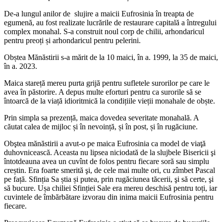
De-a lungul anilor de slujire a maicii Eufrosinia în treapta de
egumenă, au fost realizate lucrările de restaurare capitală a întregului
complex monahal. S-a construit noul corp de chilii, arhondaricul
pentru preoți și arhondaricul pentru pelerini.
Obștea Mănăstirii s-a mărit de la 10 maici, în a. 1999, la 35 de maici,
în a. 2023.
Maica stareță mereu purta grijă pentru sufletele surorilor pe care le
avea în păstorire. A depus multe eforturi pentru ca surorile să se
întoarcă de la viață idioritmică la condițiile vieții monahale de obște.
Prin simpla sa prezență, maica dovedea severitate monahală. A
căutat calea de mijloc și în nevoință, și în post, și în rugăciune.
Obştea mănăstirii a avut-o pe maica Eufrosinia ca model de viaţă
duhovnicească. Aceasta nu lipsea niciodată de la slujbele Bisericii şi
întotdeauna avea un cuvînt de folos pentru fiecare soră sau simplu
creștin. Era foarte smerită şi, de cele mai multe ori, cu zîmbet Pascal
pe față. Sfinția Sa știa și putea, prin rugăciunea tăcerii, şi să certe, şi
să bucure. Ușa chiliei Sfinției Sale era mereu deschisă pentru toți, iar
cuvintele de îmbărbătare izvorau din inima maicii Eufrosinia pentru
fiecare.