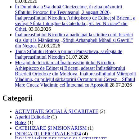
03.08.2026
În Duminica a 9-a după Cincizecime, în ziua prăznuirii
Sfîntului Prooroc Ilie Tesviteanul, 2 august 2026,
Înaltpreasfințitul Nicodim, Arhiepiscop de Edineț și Briceni, a
săvîrșit Sfînta Liturghie la Catedrala „Sf. Ier. Nicolae” din
Orhei.
03.08.2026
Înaltpreasfințitul Nicodim a participat la sfințirea noii biserici
și a slujit la Mănăstirea „Sfinții Arhangheli Mihail și Gavriil”
din Negrea
02.08.2026
Taina Sfîntului Botez a pruncii Parascheva, săvîrșită de
Înaltpreasfințitul Nicodim
31.07.2026
Mesajul de felicitare al Înaltpreasfințitului Nicodim,
Arhiepiscop de Edineț și Briceni, adresat Întîistătătorului
Bisericii Ortodoxe din Moldova, Înaltpreasfințitului Mitropolit
Vladimir, cu prilejul sărbătoririi Ocrotitorului Ceresc – Sfîntul
Mare Cneaz Vladimir, cel Întocmai cu Apostolii
28.07.2026
Categorii
ACTIVITATE SOCIALĂ ŞI CARITATE
(2)
Apariții Editoriale
(1)
Botez
(1)
CATEHIZARE ŞI MISIONARISM
(1)
INDICAȚII TIPICONALE 2024
(4)