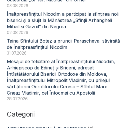
03.08.2026
Înaltpreasfințitul Nicodim a participat la sfințirea noii
biserici și a slujit la Mănăstirea „Sfinții Arhangheli
Mihail și Gavriil” din Negrea
02.08.2026
Taina Sfîntului Botez a pruncii Parascheva, săvîrșită
de Înaltpreasfințitul Nicodim
31.07.2026
Mesajul de felicitare al Înaltpreasfințitului Nicodim,
Arhiepiscop de Edineț și Briceni, adresat
Întîistătătorului Bisericii Ortodoxe din Moldova,
Înaltpreasfințitului Mitropolit Vladimir, cu prilejul
sărbătoririi Ocrotitorului Ceresc – Sfîntul Mare
Cneaz Vladimir, cel Întocmai cu Apostolii
28.07.2026
Categorii