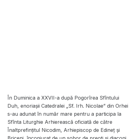
În Duminica a XXVII-a după Pogorîrea Sfîntului
Duh, enoriaşii Catedralei „Sf. Irh. Nicolae” din Orhei
s-au adunat în număr mare pentru a participa la
Sfînta Liturghie Arhierească oficiată de către
Înaltprefinţitul Nicodim, Arhiepiscop de Edineţ şi
Briceni, înconjurat de un sobor de preoţi şi diaconi.