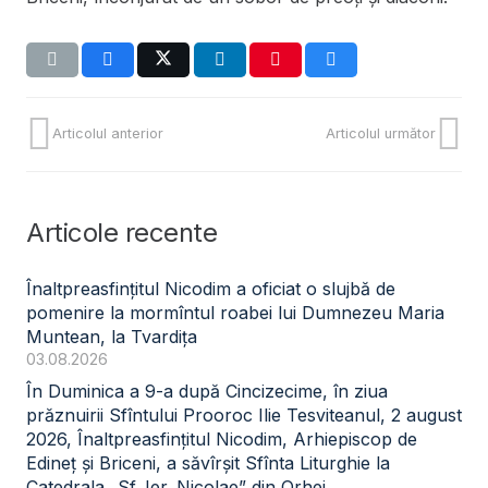
Articolul anterior
Articolul următor
Articole recente
Înaltpreasfințitul Nicodim a oficiat o slujbă de
pomenire la mormîntul roabei lui Dumnezeu Maria
Muntean, la Tvardița
03.08.2026
În Duminica a 9-a după Cincizecime, în ziua
prăznuirii Sfîntului Prooroc Ilie Tesviteanul, 2 august
2026, Înaltpreasfințitul Nicodim, Arhiepiscop de
Edineț și Briceni, a săvîrșit Sfînta Liturghie la
Catedrala „Sf. Ier. Nicolae” din Orhei.