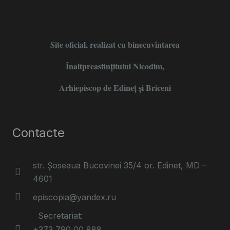
Site oficial, realizat cu binecuvîntarea
Înaltpreasfințitului Nicodim,
Arhiepiscop de Edineţ şi Briceni
Contacte
str. Șoseaua Bucovinei 35/4 or. Edinet, MD –
4601
episcopia@yandex.ru
Secretariat:
+373 790 00 888