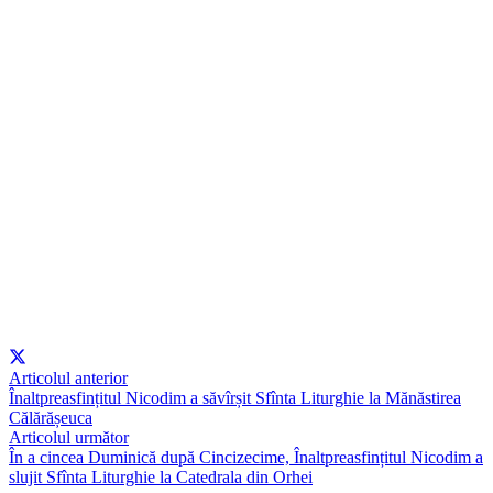
Articolul anterior
Înaltpreasfințitul Nicodim a săvîrșit Sfînta Liturghie la Mănăstirea
Călărășeuca
Articolul următor
În a cincea Duminică după Cincizecime, Înaltpreasfințitul Nicodim a
slujit Sfînta Liturghie la Catedrala din Orhei