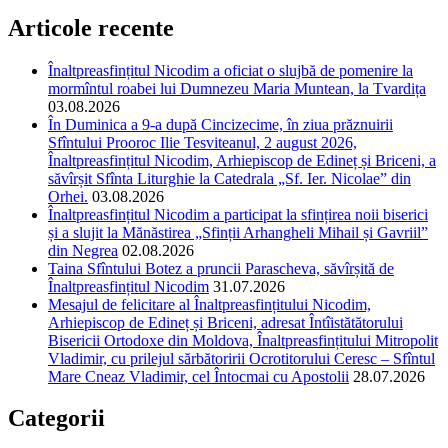
Articole recente
Înaltpreasfințitul Nicodim a oficiat o slujbă de pomenire la
mormîntul roabei lui Dumnezeu Maria Muntean, la Tvardița
03.08.2026
În Duminica a 9-a după Cincizecime, în ziua prăznuirii
Sfîntului Prooroc Ilie Tesviteanul, 2 august 2026,
Înaltpreasfințitul Nicodim, Arhiepiscop de Edineț și Briceni, a
săvîrșit Sfînta Liturghie la Catedrala „Sf. Ier. Nicolae” din
Orhei.
03.08.2026
Înaltpreasfințitul Nicodim a participat la sfințirea noii biserici
și a slujit la Mănăstirea „Sfinții Arhangheli Mihail și Gavriil”
din Negrea
02.08.2026
Taina Sfîntului Botez a pruncii Parascheva, săvîrșită de
Înaltpreasfințitul Nicodim
31.07.2026
Mesajul de felicitare al Înaltpreasfințitului Nicodim,
Arhiepiscop de Edineț și Briceni, adresat Întîistătătorului
Bisericii Ortodoxe din Moldova, Înaltpreasfințitului Mitropolit
Vladimir, cu prilejul sărbătoririi Ocrotitorului Ceresc – Sfîntul
Mare Cneaz Vladimir, cel Întocmai cu Apostolii
28.07.2026
Categorii