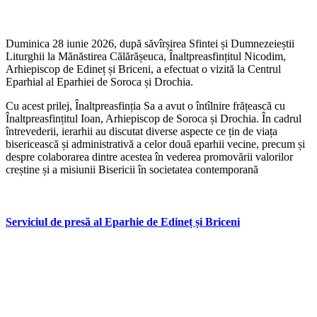
Duminica 28 iunie 2026, după săvîrșirea Sfintei și Dumnezeieștii
Liturghii la Mănăstirea Călărășeuca, Înaltpreasfințitul Nicodim,
Arhiepiscop de Edineț și Briceni, a efectuat o vizită la Centrul
Eparhial al Eparhiei de Soroca și Drochia.
Cu acest prilej, Înaltpreasfinția Sa a avut o întîlnire frățească cu
Înaltpreasfințitul Ioan, Arhiepiscop de Soroca și Drochia. În cadrul
întrevederii, ierarhii au discutat diverse aspecte ce țin de viața
bisericească și administrativă a celor două eparhii vecine, precum și
despre colaborarea dintre acestea în vederea promovării valorilor
creștine și a misiunii Bisericii în societatea contemporană
Serviciul de presă al Eparhie de Edineț și Briceni