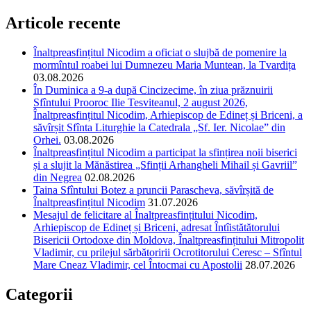
Articole recente
Înaltpreasfințitul Nicodim a oficiat o slujbă de pomenire la
mormîntul roabei lui Dumnezeu Maria Muntean, la Tvardița
03.08.2026
În Duminica a 9-a după Cincizecime, în ziua prăznuirii
Sfîntului Prooroc Ilie Tesviteanul, 2 august 2026,
Înaltpreasfințitul Nicodim, Arhiepiscop de Edineț și Briceni, a
săvîrșit Sfînta Liturghie la Catedrala „Sf. Ier. Nicolae” din
Orhei.
03.08.2026
Înaltpreasfințitul Nicodim a participat la sfințirea noii biserici
și a slujit la Mănăstirea „Sfinții Arhangheli Mihail și Gavriil”
din Negrea
02.08.2026
Taina Sfîntului Botez a pruncii Parascheva, săvîrșită de
Înaltpreasfințitul Nicodim
31.07.2026
Mesajul de felicitare al Înaltpreasfințitului Nicodim,
Arhiepiscop de Edineț și Briceni, adresat Întîistătătorului
Bisericii Ortodoxe din Moldova, Înaltpreasfințitului Mitropolit
Vladimir, cu prilejul sărbătoririi Ocrotitorului Ceresc – Sfîntul
Mare Cneaz Vladimir, cel Întocmai cu Apostolii
28.07.2026
Categorii