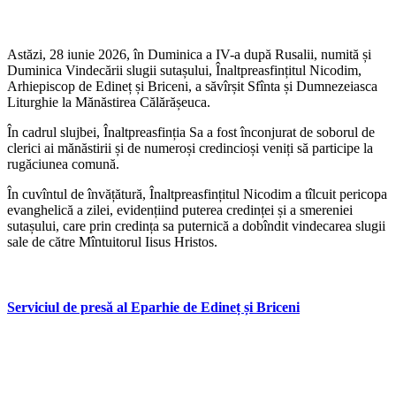
Astăzi, 28 iunie 2026, în Duminica a IV-a după Rusalii, numită și
Duminica Vindecării slugii sutașului, Înaltpreasfințitul Nicodim,
Arhiepiscop de Edineț și Briceni, a săvîrșit Sfînta și Dumnezeiasca
Liturghie la Mănăstirea Călărășeuca.
În cadrul slujbei, Înaltpreasfinția Sa a fost înconjurat de soborul de
clerici ai mănăstirii și de numeroși credincioși veniți să participe la
rugăciunea comună.
În cuvîntul de învățătură, Înaltpreasfințitul Nicodim a tîlcuit pericopa
evanghelică a zilei, evidențiind puterea credinței și a smereniei
sutașului, care prin credința sa puternică a dobîndit vindecarea slugii
sale de către Mîntuitorul Iisus Hristos.
Serviciul de presă al Eparhie de Edineț și Briceni