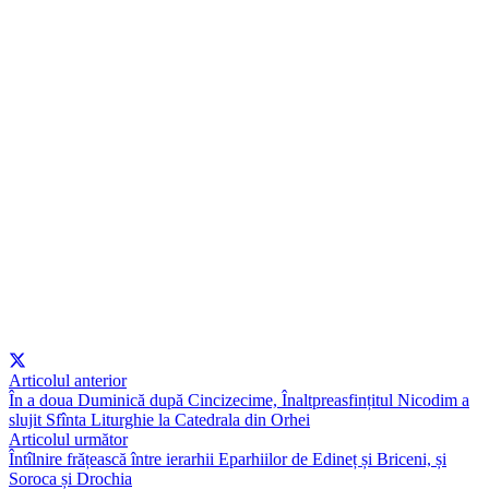
Articolul anterior
În a doua Duminică după Cincizecime, Înaltpreasfințitul Nicodim a
slujit Sfînta Liturghie la Catedrala din Orhei
Articolul următor
Întîlnire frățească între ierarhii Eparhiilor de Edineț și Briceni, și
Soroca și Drochia