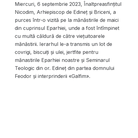
Miercuri, 6 septembrie 2023, Înaltpreasfințitul
Nicodim, Arhiepiscop de Edineț și Briceni, a
purces într-o vizită pe la mănăstirile de maici
din cuprinsul Eparhiei, unde a fost întîmpinet
cu multă căldură de către viețuitoarele
mănăstirii. Ierarhul le-a transmis un lot de
covrigi, biscuiți și ulei, jertfite pentru
mănastirile Eparhiei noastre și Seminarul
Teologic din or. Edineț din partea domnului
Feodor și interprinderii «Galfim».