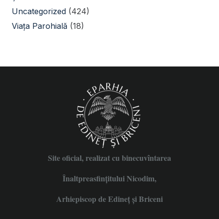
Uncategorized
(424)
Viața Parohială
(18)
Site oficial, realizat cu binecuvîntarea
Înaltpreasfințitului Nicodim,
Arhiepiscop de Edineţ şi Briceni