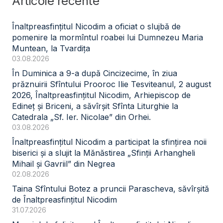
Articole recente
Înaltpreasfințitul Nicodim a oficiat o slujbă de
pomenire la mormîntul roabei lui Dumnezeu Maria
Muntean, la Tvardița
03.08.2026
În Duminica a 9-a după Cincizecime, în ziua
prăznuirii Sfîntului Prooroc Ilie Tesviteanul, 2 august
2026, Înaltpreasfințitul Nicodim, Arhiepiscop de
Edineț și Briceni, a săvîrșit Sfînta Liturghie la
Catedrala „Sf. Ier. Nicolae” din Orhei.
03.08.2026
Înaltpreasfințitul Nicodim a participat la sfințirea noii
biserici și a slujit la Mănăstirea „Sfinții Arhangheli
Mihail și Gavriil” din Negrea
02.08.2026
Taina Sfîntului Botez a pruncii Parascheva, săvîrșită
de Înaltpreasfințitul Nicodim
31.07.2026