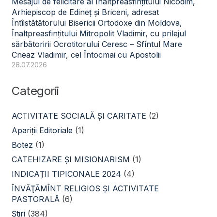
Mesajul de felicitare al Înaltpreasfințitului Nicodim,
Arhiepiscop de Edineț și Briceni, adresat
Întîistătătorului Bisericii Ortodoxe din Moldova,
Înaltpreasfințitului Mitropolit Vladimir, cu prilejul
sărbătoririi Ocrotitorului Ceresc – Sfîntul Mare
Cneaz Vladimir, cel Întocmai cu Apostolii
28.07.2026
Categorii
ACTIVITATE SOCIALĂ ŞI CARITATE
(2)
Apariții Editoriale
(1)
Botez
(1)
CATEHIZARE ŞI MISIONARISM
(1)
INDICAȚII TIPICONALE 2024
(4)
ÎNVĂŢĂMÎNT RELIGIOS ŞI ACTIVITATE
PASTORALĂ
(6)
Știri
(384)