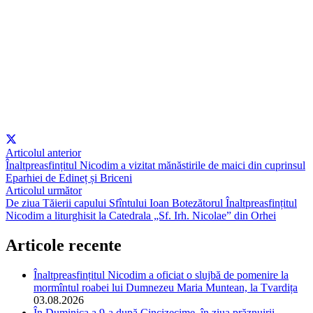
Articolul anterior
Înaltpreasfințitul Nicodim a vizitat mănăstirile de maici din cuprinsul
Eparhiei de Edineț și Briceni
Articolul următor
De ziua Tăierii capului Sfîntului Ioan Botezătorul Înaltpreasfințitul
Nicodim a liturghisit la Catedrala „Sf. Irh. Nicolae” din Orhei
Articole recente
Înaltpreasfințitul Nicodim a oficiat o slujbă de pomenire la
mormîntul roabei lui Dumnezeu Maria Muntean, la Tvardița
03.08.2026
În Duminica a 9-a după Cincizecime, în ziua prăznuirii