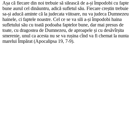
Așa că fiecare din noi trebuie să silească de a-și împodobi cu fapte
bune aurul cel dinăuntru, adică sufletul său. Fiecare creștin trebuie
sa-și aducă aminte că la judecata viitoare, nu va judeca Dumnezeu
hainele, ci faptele noastre. Cel ce se va sili a-și împodobi haina
sufletului său cu toată podoaba faptelor bune, dar mai presus de
toate, cu dragostea de Dumnezeu, de aproapele și cu desăvîrșita
smerenie, unul ca acesta nu se va rușina cînd va fi chemat la nunta
marelui Împărat (Apocalipsa 19, 7-9).