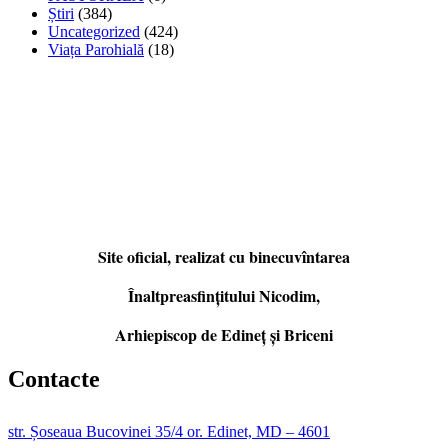
Știri
(384)
Uncategorized
(424)
Viața Parohială
(18)
Site oficial, realizat cu binecuvîntarea
Înaltpreasfințitului Nicodim,
Arhiepiscop de Edineţ şi Briceni
Contacte
str. Șoseaua Bucovinei 35/4 or. Edinet, MD – 4601