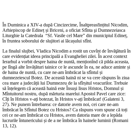
În Duminica a XIV-a după Cincizecime, Înaltpreasfințitul Nicodim,
Arhiepiscop de Edineț și Briceni, a oficiat Sfînta şi Dumnezeiasca
Liturghie la Catedrala “Sf. Vasile cel Mare” din municipiul Edineț,
în fruntea soborului de slujitori ai lăcașului sfînt.
La finalul slujbei, Vladica Nicodim a rostit un cuvînt de învăţătură în
care evidențiat ideea principală a Evangheliei zilei. În acest context
Ierarhul a vorbit despre haina de nuntă, menționînd că pilda aceasta,
pe lîngă alte învățături tainice ce le ascunde în ea, ne aduce aminte și
de haina de nuntă, cu care ne-am îmbrăcat la sfîntul și
dumnezeiescul Botez.
De această haină ni se va cere răspuns în ziua
cea mare a judecății lui Dumnezeu de la sfîrșitul veacurilor. Trebuie
să înțelegem că această haină este Însuși Iisus Hristos, Domnul și
Mîntuitorul nostru, după mărturia marelui Apostol Pavel care zice:
Cîți în Hristos v-ați botezat, în Hristos v-ați îmbrăcat! (Galateni 3,
27). Ne punem întrebarea: ce datorie avem noi, cei care ne-am
îmbrăcat în Sfîntul Botez cu Hristos? Ca răspuns vom spune că toți
cei ce ne-am îmbrăcat cu Hristos, avem datoria mare de a lepăda
lucrurile întunericului și de a ne îmbrăca în hainele luminii (Romani
13, 12).