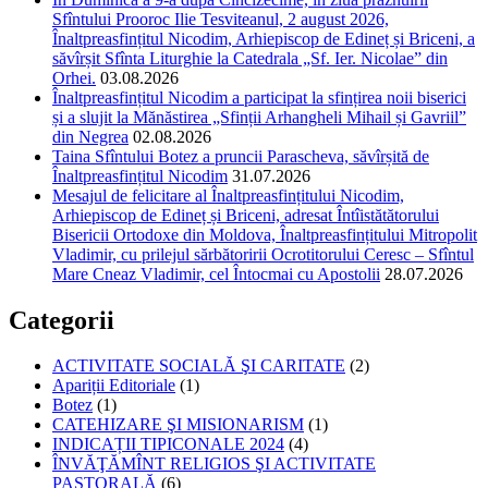
Sfîntului Prooroc Ilie Tesviteanul, 2 august 2026,
Înaltpreasfințitul Nicodim, Arhiepiscop de Edineț și Briceni, a
săvîrșit Sfînta Liturghie la Catedrala „Sf. Ier. Nicolae” din
Orhei.
03.08.2026
Înaltpreasfințitul Nicodim a participat la sfințirea noii biserici
și a slujit la Mănăstirea „Sfinții Arhangheli Mihail și Gavriil”
din Negrea
02.08.2026
Taina Sfîntului Botez a pruncii Parascheva, săvîrșită de
Înaltpreasfințitul Nicodim
31.07.2026
Mesajul de felicitare al Înaltpreasfințitului Nicodim,
Arhiepiscop de Edineț și Briceni, adresat Întîistătătorului
Bisericii Ortodoxe din Moldova, Înaltpreasfințitului Mitropolit
Vladimir, cu prilejul sărbătoririi Ocrotitorului Ceresc – Sfîntul
Mare Cneaz Vladimir, cel Întocmai cu Apostolii
28.07.2026
Categorii
ACTIVITATE SOCIALĂ ŞI CARITATE
(2)
Apariții Editoriale
(1)
Botez
(1)
CATEHIZARE ŞI MISIONARISM
(1)
INDICAȚII TIPICONALE 2024
(4)
ÎNVĂŢĂMÎNT RELIGIOS ŞI ACTIVITATE
PASTORALĂ
(6)