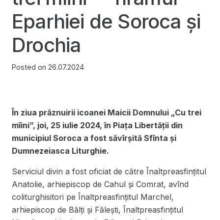
Eparhiei de Soroca și
Drochia
Posted on
26.07.2024
În ziua prăznuirii icoanei Maicii Domnului „Cu trei
mîini”, joi, 25 iulie 2024, în Piața Libertății din
municipiul Soroca a fost săvîrșită Sfînta și
Dumnezeiasca Liturghie.
Serviciul divin a fost oficiat de către Înaltpreasfințitul
Anatolie, arhiepiscop de Cahul și Comrat, avînd
coliturghisitori pe Înaltpreasfințitul Marchel,
arhiepiscop de Bălți și Fălești, Înaltpreasfințitul