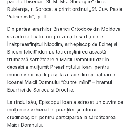
parohul bisericii „Sf. M. Mc. Gheorghe” din s.
Rublenița, r. Soroca, a primit ordinul „Sf. Cuv. Paisie
Velicicovski”, gr. II.
Din partea ierarhilor Bisericii Ortodoxe din Moldova,
s-a adresat către cei prezenți la sărbătoare
Înaltpreasfințitul Nicodim, arhiepiscop de Edineț și
Briceni felicitîndu-i pe toți creștinii cu această
frumoasă sărbătoare a Maicii Domnului dar în
deosebi a mulțumit Preasfințitului Ioan, pentru
munca enormă depusă la a face din sărbătoarea
Icoanei Maicii Domnului ”Cu trei mîini” – hramul
Eparhiei de Soroca și Drochia.
La rîndul său, Episcopul Ioan a adresat un cuvînt de
mulțumire arhiereilor, preoților și tuturor
credincioșilor, pentru participarea la sărbătoarea
Maicii Domnului.