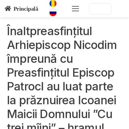
Principală
Înaltpreasfințitul
Arhiepiscop Nicodim
împreună cu
Preasfințitul Episcop
Patrocl au luat parte
la prăznuirea Icoanei
Maicii Domnului ”Cu
trei mîini” – hramul