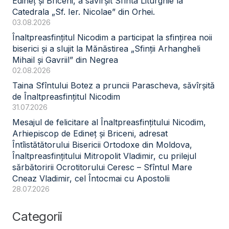
Edineț și Briceni, a săvîrșit Sfînta Liturghie la
Catedrala „Sf. Ier. Nicolae” din Orhei.
03.08.2026
Înaltpreasfințitul Nicodim a participat la sfințirea noii
biserici și a slujit la Mănăstirea „Sfinții Arhangheli
Mihail și Gavriil” din Negrea
02.08.2026
Taina Sfîntului Botez a pruncii Parascheva, săvîrșită
de Înaltpreasfințitul Nicodim
31.07.2026
Mesajul de felicitare al Înaltpreasfințitului Nicodim,
Arhiepiscop de Edineț și Briceni, adresat
Întîistătătorului Bisericii Ortodoxe din Moldova,
Înaltpreasfințitului Mitropolit Vladimir, cu prilejul
sărbătoririi Ocrotitorului Ceresc – Sfîntul Mare
Cneaz Vladimir, cel Întocmai cu Apostolii
28.07.2026
Categorii