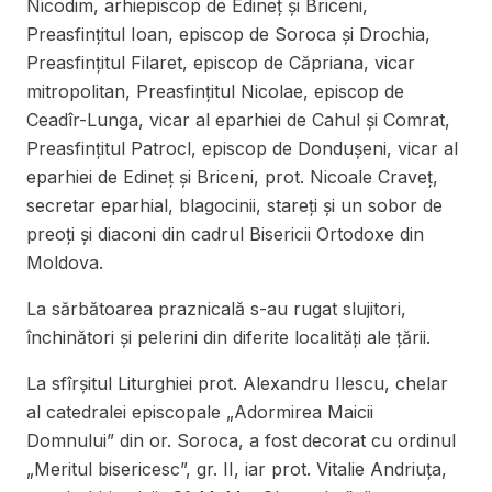
Nicodim, arhiepiscop de Edineț și Briceni,
Preasfințitul Ioan, episcop de Soroca și Drochia,
Preasfințitul Filaret, episcop de Căpriana, vicar
mitropolitan, Preasfințitul Nicolae, episcop de
Ceadîr-Lunga, vicar al eparhiei de Cahul și Comrat,
Preasfințitul Patrocl, episcop de Dondușeni, vicar al
eparhiei de Edineț și Briceni, prot. Nicoale Craveț,
secretar eparhial, blagocinii, stareți și un sobor de
preoți și diaconi din cadrul Bisericii Ortodoxe din
Moldova.
La sărbătoarea praznicală s-au rugat slujitori,
închinători și pelerini din diferite localități ale țării.
La sfîrșitul Liturghiei prot. Alexandru Ilescu, chelar
al catedralei episcopale „Adormirea Maicii
Domnului” din or. Soroca, a fost decorat cu ordinul
„Meritul bisericesc”, gr. II, iar prot. Vitalie Andriuța,