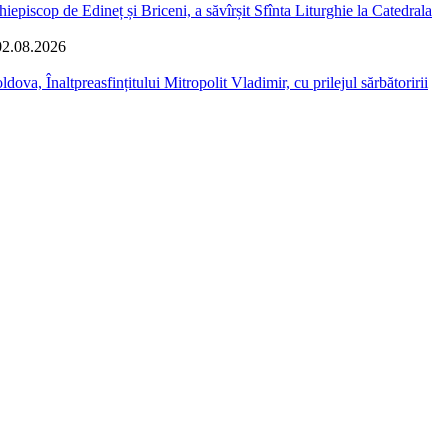
iepiscop de Edineț și Briceni, a săvîrșit Sfînta Liturghie la Catedrala
02.08.2026
dova, Înaltpreasfințitului Mitropolit Vladimir, cu prilejul sărbătoririi