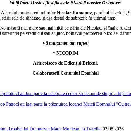
iubiți întru Hristos fii și fiice ale Bisericii noastre Ortodoxe!
al Altarului, protoiereul mitrofor
Nicolae Romanov
, paroh al bisericii „
tării sale de sănătate, și așa destul de șubrezite în ultimul timp.
într-o măsură mai mare sau mai mică pe părintele Nicolae, să înalțe rugăc
tul suferinței pe vrednicul său slujitor, bolnavul protoiereu Nicolae, dărui
Vă mulțumim din suflet!
† NICODIM
Arhiepiscop de Edienț și Briceni,
Colaboratorii Centrului Eparhial
 Patrocl au luat parte la celebrarea celor 35 de ani de slujire arhipăsto
cop Patrocl au luat parte la prăznuirea Icoanei Maicii Domnului ”Cu tre
ormîntul roabei lui Dumnezeu Maria Muntean, la Tvardița
03.08.2026