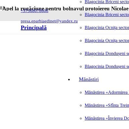
Blagocinia Briceni secto
Apel la rugăciune pentru bolnavul protoiereu Nicol
+37368078600
Blagocinia Briceni secto
Posted on
25.07.2024
presa.eparhiaedinet@yandex.ru
Principală
Blagocinia Ocnița sector
Blagocinia Ocnița sector
Blagocinia Dondușeni se
Blagocinia Dondușeni se
Mănăstiri
Mănăstirea «Adormirea M
Mănăstirea «Sfînta Trei
Mănăstirea «Învierea Do