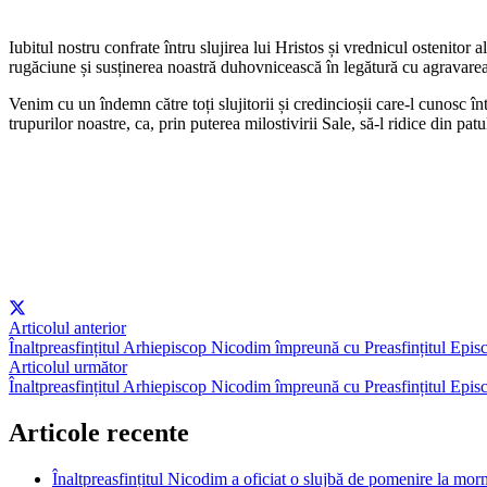
Iubitul nostru confrate întru slujirea lui Hristos și vrednicul ostenitor 
rugăciune și susținerea noastră duhovnicească în legătură cu agravarea s
Venim cu un îndemn către toți slujitorii și credincioșii care-l cunosc 
trupurilor noastre, ca, prin puterea milostivirii Sale, să-l ridice din pa
Articolul anterior
Înaltpreasfințitul Arhiepiscop Nicodim împreună cu Preasfințitul Episcop
Articolul următor
Înaltpreasfințitul Arhiepiscop Nicodim împreună cu Preasfințitul Epis
Articole recente
Înaltpreasfințitul Nicodim a oficiat o slujbă de pomenire la m