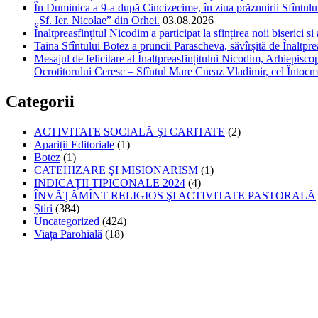
În Duminica a 9-a după Cincizecime, în ziua prăznuirii Sfîntului 
„Sf. Ier. Nicolae” din Orhei.
03.08.2026
Înaltpreasfințitul Nicodim a participat la sfințirea noii biserici 
Taina Sfîntului Botez a pruncii Parascheva, săvîrșită de Înaltpr
Mesajul de felicitare al Înaltpreasfințitului Nicodim, Arhiepiscop
Ocrotitorului Ceresc – Sfîntul Mare Cneaz Vladimir, cel Întocm
Categorii
ACTIVITATE SOCIALĂ ŞI CARITATE
(2)
Apariții Editoriale
(1)
Botez
(1)
CATEHIZARE ŞI MISIONARISM
(1)
INDICAȚII TIPICONALE 2024
(4)
ÎNVĂŢĂMÎNT RELIGIOS ŞI ACTIVITATE PASTORALĂ
Știri
(384)
Uncategorized
(424)
Viața Parohială
(18)