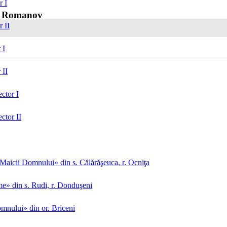
r I
ae Romanov
r II
 I
 II
ctor I
ctor II
aicii Domnului» din s. Călărăşeuca, r. Ocniţa
me» din s. Rudi, r. Donduşeni
mnului» din or. Briceni