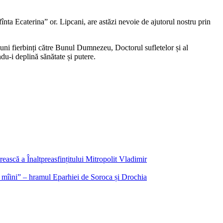
Sfînta Ecaterina” or. Lipcani, are astăzi nevoie de ajutorul nostru prin
iuni fierbinți către Bunul Dumnezeu, Doctorul sufletelor și al
ndu-i deplină sănătate și putere.
rească a Înaltpreasfințitului Mitropolit Vladimir
i mîini” – hramul Eparhiei de Soroca și Drochia