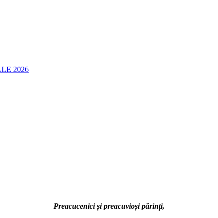
LE 2026
Preacucenici și preacuvioși părinți,