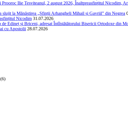
Prooroc Ilie Tesviteanul, 2 august 2026, Înaltpreasfințitul Nicodim, Arh
și a slujit la Mănăstirea „Sfinții Arhangheli Mihail și Gavriil” din Negrea
easfințitul Nicodim
31.07.2026
 de Edineț și Briceni, adresat Întîistătătorului Bisericii Ortodoxe din Mol
ai cu Apostolii
28.07.2026
(6)