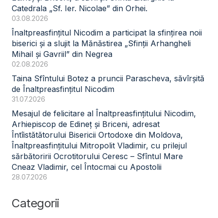
Catedrala „Sf. Ier. Nicolae” din Orhei.
03.08.2026
Înaltpreasfințitul Nicodim a participat la sfințirea noii
biserici și a slujit la Mănăstirea „Sfinții Arhangheli
Mihail și Gavriil” din Negrea
02.08.2026
Taina Sfîntului Botez a pruncii Parascheva, săvîrșită
de Înaltpreasfințitul Nicodim
31.07.2026
Mesajul de felicitare al Înaltpreasfințitului Nicodim,
Arhiepiscop de Edineț și Briceni, adresat
Întîistătătorului Bisericii Ortodoxe din Moldova,
Înaltpreasfințitului Mitropolit Vladimir, cu prilejul
sărbătoririi Ocrotitorului Ceresc – Sfîntul Mare
Cneaz Vladimir, cel Întocmai cu Apostolii
28.07.2026
Categorii