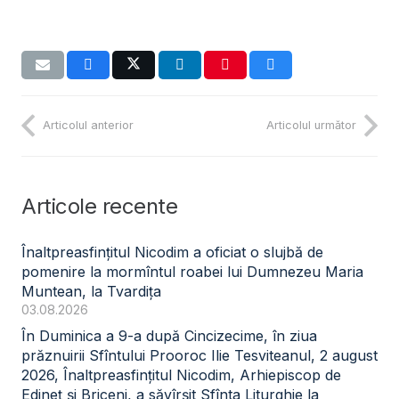
Articolul anterior
Articolul următor
Articole recente
Înaltpreasfințitul Nicodim a oficiat o slujbă de
pomenire la mormîntul roabei lui Dumnezeu Maria
Muntean, la Tvardița
03.08.2026
În Duminica a 9-a după Cincizecime, în ziua
prăznuirii Sfîntului Prooroc Ilie Tesviteanul, 2 august
2026, Înaltpreasfințitul Nicodim, Arhiepiscop de
Edineț și Briceni, a săvîrșit Sfînta Liturghie la