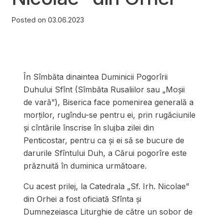
Posted on
03.06.2023
În Sîmbăta dinaintea Duminicii Pogorîrii
Duhului Sfînt (Sîmbăta Rusaliilor sau „Moșii
de vară”), Biserica face pomenirea generală a
morților, rugîndu-se pentru ei, prin rugăciunile
și cîntările înscrise în slujba zilei din
Penticostar, pentru ca și ei să se bucure de
darurile Sfîntului Duh, a Cărui pogorîre este
prăznuită în duminica următoare.
Cu acest prilej, la Catedrala „Sf. Irh. Nicolae”
din Orhei a fost oficiată Sfînta și
Dumnezeiasca Liturghie de către un sobor de