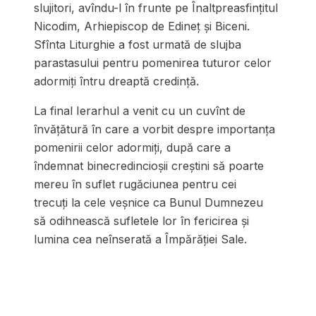
slujitori, avîndu-l în frunte pe Înaltpreasfințitul
Nicodim, Arhiepiscop de Edineț și Biceni.
Sfînta Liturghie a fost urmată de slujba
parastasului pentru pomenirea tuturor celor
adormiți întru dreaptă credință.
La final Ierarhul a venit cu un cuvînt de
învățătură în care a vorbit despre importanța
pomenirii celor adormiți, după care a
îndemnat binecredincioșii creștini să poarte
mereu în suflet rugăciunea pentru cei
trecuți la cele veșnice ca Bunul Dumnezeu
să odihnească sufletele lor în fericirea și
lumina cea neînserată a Împărăției Sale.