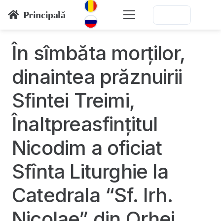
Principală
În sîmbăta morților,
dinaintea prăznuirii
Sfintei Treimi,
Înaltpreasfințitul
Nicodim a oficiat
Sfînta Liturghie la
Catedrala “Sf. Irh.
Nicolae” din Orhei