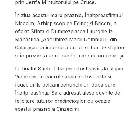
prin Jertfa Mîntuitorului pe Cruce.
În ziua acestui mare praznic, Înaltpreasfințitul
Nicodim, Arhiepiscop de Edineț și Briceni, a
oficiat Sfînta și Dumnezeiasca Liturghie la
Mănăstiria „Adormirea Maicii Domnului” din
Călărășeuca împreună cu un sobor de slujitori
și în prezența unui număr mare de credincioși.
La finalul Sfintei Liturghii a fost săvîrșită slujba
Vecerniei, în cadrul căreia au fost citite și
rugăciunile pelcării genunchilor, după care
Înaltpreasfinția Sa a adresat alese cuvinte de
felicitare tuturor credincioșilor cu ocazia
acestui praznic a Cinzecimii.