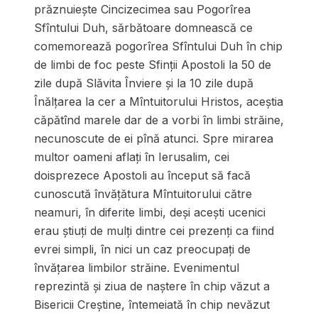
prăznuiește Cincizecimea sau Pogorîrea
Sfîntului Duh, sărbătoare domnească ce
comemorează pogorîrea Sfîntului Duh în chip
de limbi de foc peste Sfinții Apostoli la 50 de
zile după Slăvita Înviere și la 10 zile după
Înălțarea la cer a Mîntuitorului Hristos, aceștia
căpătînd marele dar de a vorbi în limbi străine,
necunoscute de ei pînă atunci. Spre mirarea
multor oameni aflați în Ierusalim, cei
doisprezece Apostoli au început să facă
cunoscută învățătura Mîntuitorului către
neamuri, în diferite limbi, deși acești ucenici
erau știuți de mulți dintre cei prezenți ca fiind
evrei simpli, în nici un caz preocupați de
învățarea limbilor străine. Evenimentul
reprezintă și ziua de naștere în chip văzut a
Bisericii Creștine, întemeiată în chip nevăzut