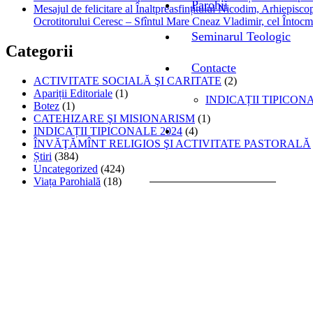
Parohii
Mesajul de felicitare al Înaltpreasfințitului Nicodim, Arhiepiscop
Ocrotitorului Ceresc – Sfîntul Mare Cneaz Vladimir, cel Întocm
Seminarul Teologic
Categorii
Contacte
ACTIVITATE SOCIALĂ ŞI CARITATE
(2)
Apariții Editoriale
(1)
INDICAȚII TIPICONA
Botez
(1)
CATEHIZARE ŞI MISIONARISM
(1)
INDICAȚII TIPICONALE 2024
(4)
ÎNVĂŢĂMÎNT RELIGIOS ŞI ACTIVITATE PASTORALĂ
Știri
(384)
Uncategorized
(424)
Viața Parohială
(18)