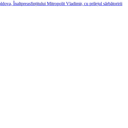
dova, Înaltpreasfințitului Mitropolit Vladimir, cu prilejul sărbătoririi