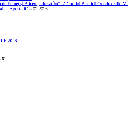
 de Edineț și Briceni, adresat Întîistătătorului Bisericii Ortodoxe din Mol
ai cu Apostolii
28.07.2026
LE 2026
(6)