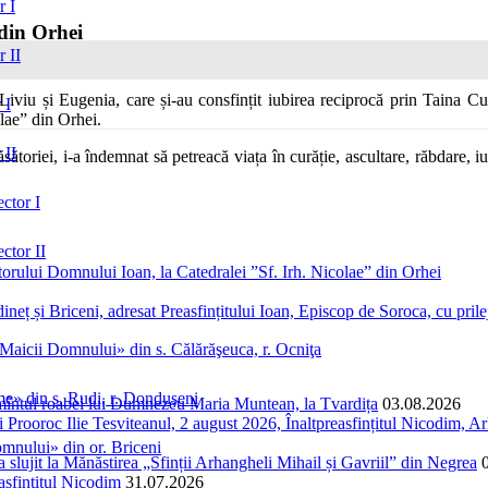
r I
 din Orhei
r II
Liviu și Eugenia, care și-au consfințit iubirea reciprocă prin Taina Cunu
 I
lae” din Orhei.
 II
 căsătoriei, i-a îndemnat să petreacă viața în curăție, ascultare, răbdare,
ctor I
ctor II
torului Domnului Ioan, la Catedralei ”Sf. Irh. Nicolae” din Orhei
neț și Briceni, adresat Preasfințitului Ioan, Episcop de Soroca, cu prilej
aicii Domnului» din s. Călărăşeuca, r. Ocniţa
me» din s. Rudi, r. Donduşeni
ormîntul roabei lui Dumnezeu Maria Muntean, la Tvardița
03.08.2026
Prooroc Ilie Tesviteanul, 2 august 2026, Înaltpreasfințitul Nicodim, Arh
mnului» din or. Briceni
și a slujit la Mănăstirea „Sfinții Arhangheli Mihail și Gavriil” din Negrea
easfințitul Nicodim
31.07.2026