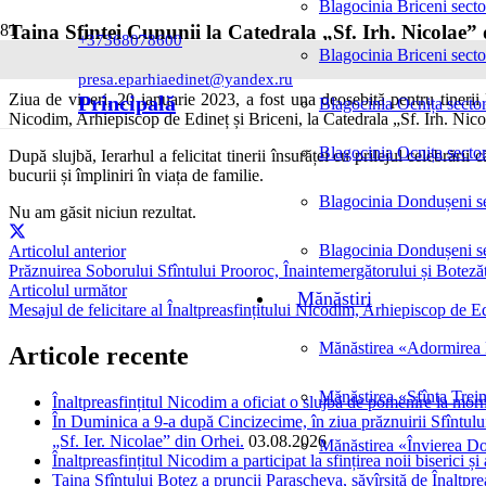
Blagocinia Briceni secto
Taina Sfintei Cununii la Catedrala „Sf. Irh. Nicolae”
+37368078600
Blagocinia Briceni secto
Posted on
20.01.2023
presa.eparhiaedinet@yandex.ru
Ziua de vineri, 20 ianuarie 2023, a fost una deosebită pentru tinerii 
Principală
Blagocinia Ocnița sector
Nicodim, Arhiepiscop de Edineț și Briceni, la Catedrala „Sf. Irh. Nico
Blagocinia Ocnița sector
După slujbă, Ierarhul a felicitat tinerii însurăței cu prilejul celebrării
bucurii și împliniri în viața de familie.
Blagocinia Dondușeni se
Nu am găsit niciun rezultat.
Blagocinia Dondușeni se
Articolul anterior
Prăznuirea Soborului Sfîntului Prooroc, Înaintemergătorului și Boteză
Articolul următor
Mănăstiri
Mesajul de felicitare al Înaltpreasfințitului Nicodim, Arhiepiscop de Edi
Mănăstirea «Adormirea M
Articole recente
Mănăstirea «Sfînta Trei
Înaltpreasfințitul Nicodim a oficiat o slujbă de pomenire la m
În Duminica a 9-a după Cincizecime, în ziua prăznuirii Sfîntului 
„Sf. Ier. Nicolae” din Orhei.
03.08.2026
Mănăstirea «Învierea Do
Înaltpreasfințitul Nicodim a participat la sfințirea noii biserici 
Taina Sfîntului Botez a pruncii Parascheva, săvîrșită de Înaltpr