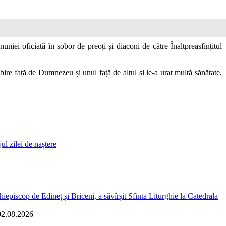
niei oficiată în sobor de preoți și diaconi de către Înaltpreasfințitul
 iubire față de Dumnezeu și unul față de altul și le-a urat multă sănătate,
ul zilei de naștere
iepiscop de Edineț și Briceni, a săvîrșit Sfînta Liturghie la Catedrala
02.08.2026