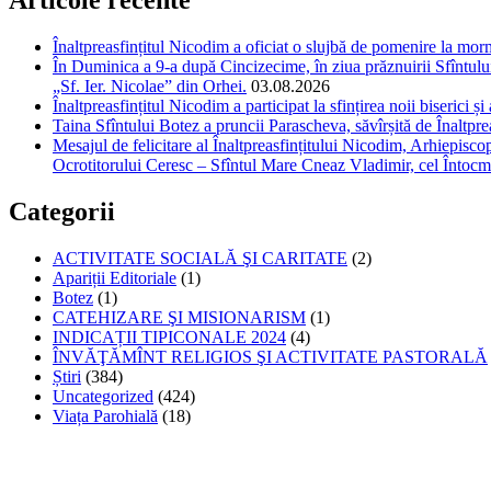
Articole recente
Înaltpreasfințitul Nicodim a oficiat o slujbă de pomenire la m
În Duminica a 9-a după Cincizecime, în ziua prăznuirii Sfîntului 
„Sf. Ier. Nicolae” din Orhei.
03.08.2026
Înaltpreasfințitul Nicodim a participat la sfințirea noii biserici 
Taina Sfîntului Botez a pruncii Parascheva, săvîrșită de Înaltpr
Mesajul de felicitare al Înaltpreasfințitului Nicodim, Arhiepiscop
Ocrotitorului Ceresc – Sfîntul Mare Cneaz Vladimir, cel Întocm
Categorii
ACTIVITATE SOCIALĂ ŞI CARITATE
(2)
Apariții Editoriale
(1)
Botez
(1)
CATEHIZARE ŞI MISIONARISM
(1)
INDICAȚII TIPICONALE 2024
(4)
ÎNVĂŢĂMÎNT RELIGIOS ŞI ACTIVITATE PASTORALĂ
Știri
(384)
Uncategorized
(424)
Viața Parohială
(18)