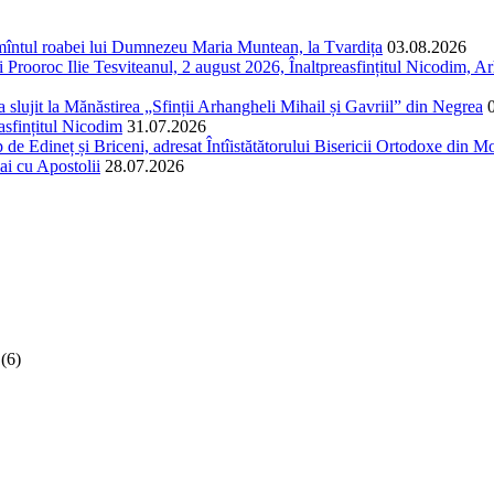
ormîntul roabei lui Dumnezeu Maria Muntean, la Tvardița
03.08.2026
Prooroc Ilie Tesviteanul, 2 august 2026, Înaltpreasfințitul Nicodim, Arh
și a slujit la Mănăstirea „Sfinții Arhangheli Mihail și Gavriil” din Negrea
easfințitul Nicodim
31.07.2026
 de Edineț și Briceni, adresat Întîistătătorului Bisericii Ortodoxe din Mol
ai cu Apostolii
28.07.2026
(6)