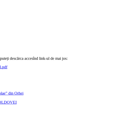
 puteți descărca accesînd link-ul de mai jos:
l.pdf
colae” din Orhei
MOLDOVEI