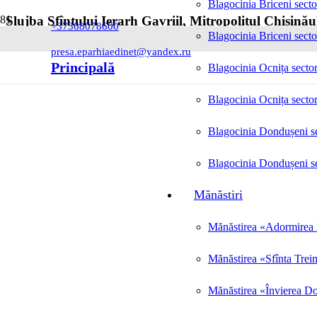
Blagocinia Briceni secto
Slujba Sfîntului Ierarh Gavriil, Mitropolitul Chișinău
+37368078600
Blagocinia Briceni secto
Posted on
19.08.2023
presa.eparhiaedinet@yandex.ru
Principală
Blagocinia Ocnița sector
Blagocinia Ocnița sector
Blagocinia Dondușeni se
Blagocinia Dondușeni se
Mănăstiri
Mănăstirea «Adormirea M
Mănăstirea «Sfînta Trei
Mănăstirea «Învierea Do