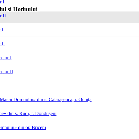
r I
lui și Hotinului
r II
 I
 II
ctor I
ctor II
aicii Domnului» din s. Călărăşeuca, r. Ocniţa
me» din s. Rudi, r. Donduşeni
mnului» din or. Briceni