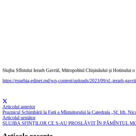
Slujba Sfîntului Ierarh Gavriil, Mitropolitul Chișinăului și Hotinului o
https://eparhia-edinet.md/wp-content/uploads/2023/09/sf.-ierarh-gavrii
Articolul anterior
Praznicul Schimbării la Față a Mîntuitorului la Catedrala „Sf. Irh. Ni
Articolul următor
SLUJBA SFINŢILOR CE S-AU PROSLĂVIT ÎN PĂMÎNTUL 