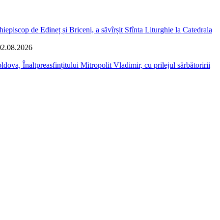
iepiscop de Edineț și Briceni, a săvîrșit Sfînta Liturghie la Catedrala
02.08.2026
dova, Înaltpreasfințitului Mitropolit Vladimir, cu prilejul sărbătoririi