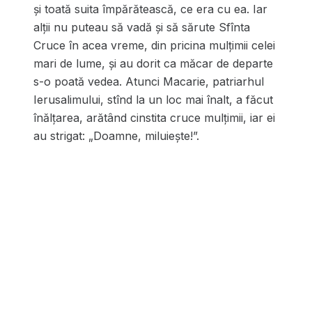
și toată suita împărătească, ce era cu ea. Iar
alții nu puteau să vadă și să sărute Sfînta
Cruce în acea vreme, din pricina mulțimii celei
mari de lume, și au dorit ca măcar de departe
s-o poată vedea. Atunci Macarie, patriarhul
Ierusalimului, stînd la un loc mai înalt, a făcut
înălțarea, arătând cinstita cruce mulțimii, iar ei
au strigat: „Doamne, miluiește!”.