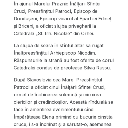
În ajunul Marelui Praznic Înălţarii Sfintei
Cruci, Preasfinţitul Patrocl, Episcop de
Dondușeni, Episcop vicarul al Eparhiei Edineţ
şi Briceni, a oficiat slujba privegherii la
Catedrala „Sf. Irh. Nicolae” din Orhei.
La slujba de seara în sfîntul altar sa rugat
Înaltpreasfințitul Arhiepiscop Nicodim.
Răspunsurile la strană au fost oferite de corul
Catedralei condus de preoteasa Silvia Russu.
După Slavoslovia cea Mare, Preasfinţitul
Patrocl a oficiat cinul Înălțării Sfintei Cruci,
urmat de închinarea solemnă și miruirea
clericilor și credincioșilor. Această rînduială se
face în amentirea evenimentului cînd
Împărăteasa Elena primind cu bucurie cinstita
cruce, i s-a închinat și a sărutat-o; asemenea