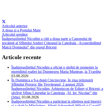
Articolul anterior
A doua zi a Postului Mare
Articolul următor
Înaltpreasfințitul Nicodim a citit a doua parte a Canonului de
pocăință al Sfîntului Andrei Criteanul la Catedrala „Acoperămîntul
Maicii Domnului” din orașul Briceni
Articole recente
Înaltpreasfințitul Nicodim a oficiat o slujbă de pomenire la
mormîntul roabei lui Dumnezeu Maria Muntean, la Tvardița
03.08.2026
În Duminica a 9-a după Cincizecime, în ziua prăznuirii
Sfîntului Prooroc Ilie Tesviteanul, 2 august 2026,
Înaltpreasfințitul Nicodim, Arhiepiscop de Edineț și Briceni, a
săvîrșit Sfînta Liturghie la Catedrala „Sf. Ier. Nicolae” din
Orhei.
03.08.2026
Înaltpreasfințitul Nicodim a participat la sfințirea noii biserici
și a slujit la Mănăstirea „Sfinții Arhangheli Mihail și Gavriil”