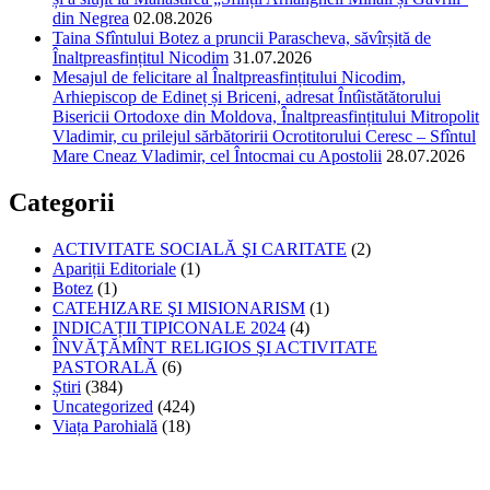
din Negrea
02.08.2026
Taina Sfîntului Botez a pruncii Parascheva, săvîrșită de
Înaltpreasfințitul Nicodim
31.07.2026
Mesajul de felicitare al Înaltpreasfințitului Nicodim,
Arhiepiscop de Edineț și Briceni, adresat Întîistătătorului
Bisericii Ortodoxe din Moldova, Înaltpreasfințitului Mitropolit
Vladimir, cu prilejul sărbătoririi Ocrotitorului Ceresc – Sfîntul
Mare Cneaz Vladimir, cel Întocmai cu Apostolii
28.07.2026
Categorii
ACTIVITATE SOCIALĂ ŞI CARITATE
(2)
Apariții Editoriale
(1)
Botez
(1)
CATEHIZARE ŞI MISIONARISM
(1)
INDICAȚII TIPICONALE 2024
(4)
ÎNVĂŢĂMÎNT RELIGIOS ŞI ACTIVITATE
PASTORALĂ
(6)
Știri
(384)
Uncategorized
(424)
Viața Parohială
(18)