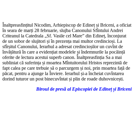
Înaltpreasfințitul Nicodim, Arhiepiscop de Edineț și Briceni, a oficiat
în seara de marți 28 februarie, slujba Canonului Sfîntului Andrei
Criteanul la Catedrala „Sf. Vasile cel Mare” din Edineț, înconjurat
de un sobor de slujitori și în prezența mai multor credincioși. La
sfîrșitul Canonului, Ierarhul a adresat credincioșilor un cuvînt de
învățătură în care a evidențiat modelele și îndemnurile la pocăință
oferite de lectura acestui superb canon. Înaltpreasfinția Sa a mai
subliniat că suferința și moartea Mîntuitorului Hristos reprezintă de
fapt calea pe care trebuie să o parcurgem și noi, prin moartea față de
păcat, pentru a ajunge la Înviere. Ierarhul și-a încheiat cuvîntarea
dorind tuturor un post binecuvîntat și plin de roade duhovnicești.
Biroul de presă al Episcopiei de Edineț și Briceni