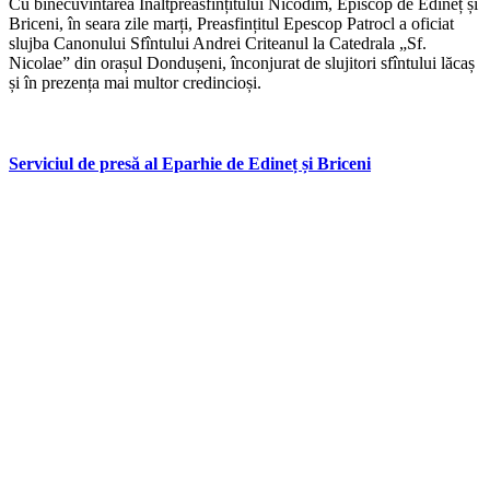
Cu binecuvîntarea Înaltpreasfințitului Nicodim, Episcop de Edineț și
Briceni, în seara zile marți, Preasfințitul Epescop Patrocl a oficiat
slujba Canonului Sfîntului Andrei Criteanul la Catedrala „Sf.
Nicolae” din orașul Dondușeni, înconjurat de slujitori sfîntului lăcaș
și în prezența mai multor credincioși.
Serviciul de presă al Eparhie de Edineț și Briceni