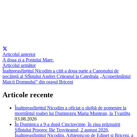
Articolul anterior
A doua zi a Postului Mare.
Articolul următor
Înaltpreasfințitul Nicodim a citit a doua parte a Canonului de
pocăință al Sfîntului Andrei Criteanul la Catedrala „Acoperămîntul
Maicii Domnului” din orașul Briceni
Articole recente
Înaltpreasfințitul Nicodim a oficiat o slujbă de pomenire la
mormîntul roabei lui Dumnezeu Maria Muntean, la Tvardița
03.08.2026
În Duminica a 9-a după Cincizecime, în ziua prăznuirii
Sfîntului Prooroc Ilie Tesviteanul, 2 august 2026,
Înaltpreasfințitul Nicodim, Arhiepiscop de Edineț și Briceni, a