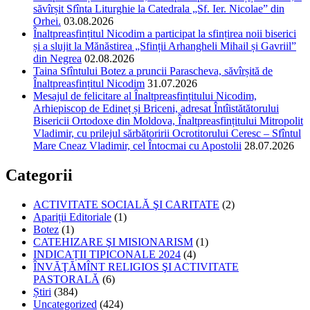
săvîrșit Sfînta Liturghie la Catedrala „Sf. Ier. Nicolae” din
Orhei.
03.08.2026
Înaltpreasfințitul Nicodim a participat la sfințirea noii biserici
și a slujit la Mănăstirea „Sfinții Arhangheli Mihail și Gavriil”
din Negrea
02.08.2026
Taina Sfîntului Botez a pruncii Parascheva, săvîrșită de
Înaltpreasfințitul Nicodim
31.07.2026
Mesajul de felicitare al Înaltpreasfințitului Nicodim,
Arhiepiscop de Edineț și Briceni, adresat Întîistătătorului
Bisericii Ortodoxe din Moldova, Înaltpreasfințitului Mitropolit
Vladimir, cu prilejul sărbătoririi Ocrotitorului Ceresc – Sfîntul
Mare Cneaz Vladimir, cel Întocmai cu Apostolii
28.07.2026
Categorii
ACTIVITATE SOCIALĂ ŞI CARITATE
(2)
Apariții Editoriale
(1)
Botez
(1)
CATEHIZARE ŞI MISIONARISM
(1)
INDICAȚII TIPICONALE 2024
(4)
ÎNVĂŢĂMÎNT RELIGIOS ŞI ACTIVITATE
PASTORALĂ
(6)
Știri
(384)
Uncategorized
(424)