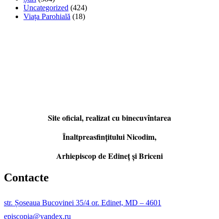
Uncategorized
(424)
Viața Parohială
(18)
Site oficial, realizat cu binecuvîntarea
Înaltpreasfințitului Nicodim,
Arhiepiscop de Edineţ şi Briceni
Contacte
str. Șoseaua Bucovinei 35/4 or. Edinet, MD – 4601
episcopia@yandex.ru