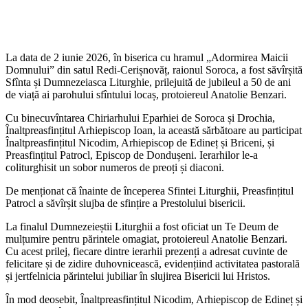
La data de 2 iunie 2026, în biserica cu hramul „Adormirea Maicii
Domnului” din satul Redi-Cerișnovăț, raionul Soroca, a fost săvîrșită
Sfînta și Dumnezeiasca Liturghie, prilejuită de jubileul a 50 de ani
de viață ai parohului sfîntului locaș, protoiereul Anatolie Benzari.
Cu binecuvîntarea Chiriarhului Eparhiei de Soroca și Drochia,
Înaltpreasfințitul Arhiepiscop Ioan, la această sărbătoare au participat
Înaltpreasfințitul Nicodim, Arhiepiscop de Edineț și Briceni, și
Preasfințitul Patrocl, Episcop de Dondușeni. Ierarhilor le-a
coliturghisit un sobor numeros de preoți și diaconi.
De menționat că înainte de începerea Sfintei Liturghii, Preasfințitul
Patrocl a săvîrșit slujba de sfințire a Prestolului bisericii.
La finalul Dumnezeieștii Liturghii a fost oficiat un Te Deum de
mulțumire pentru părintele omagiat, protoiereul Anatolie Benzari.
Cu acest prilej, fiecare dintre ierarhii prezenți a adresat cuvinte de
felicitare și de zidire duhovnicească, evidențiind activitatea pastorală
și jertfelnicia părintelui jubiliar în slujirea Bisericii lui Hristos.
În mod deosebit, Înaltpreasfințitul Nicodim, Arhiepiscop de Edineț și