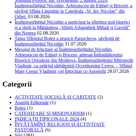
Sfîntului Prooroc Ilie Tesviteanul, 2 august 2026,
Înaltpreasfințitul Nicodim, Arhiepiscop de Edineț și Briceni, a
săvîrșit Sfînta Liturghie la Catedrala „Sf. Ier. Nicolae” din
Orhei.
03.08.2026
Înaltpreasfințitul Nicodim a participat la sfințirea noii biserici
și a slujit la Mănăstirea „Sfinții Arhangheli Mihail și Gavriil”
din Negrea
02.08.2026
Taina Sfîntului Botez a pruncii Parascheva, săvîrșită de
Înaltpreasfințitul Nicodim
31.07.2026
Mesajul de felicitare al Înaltpreasfințitului Nicodim,
Arhiepiscop de Edineț și Briceni, adresat Întîistătătorului
Bisericii Ortodoxe din Moldova, Înaltpreasfințitului Mitropolit
Vladimir, cu prilejul sărbătoririi Ocrotitorului Ceresc – Sfîntul
Mare Cneaz Vladimir, cel Întocmai cu Apostolii
28.07.2026
Categorii
ACTIVITATE SOCIALĂ ŞI CARITATE
(2)
Apariții Editoriale
(1)
Botez
(1)
CATEHIZARE ŞI MISIONARISM
(1)
INDICAȚII TIPICONALE 2024
(4)
ÎNVĂŢĂMÎNT RELIGIOS ŞI ACTIVITATE
PASTORALĂ
(6)
Știri
(384)