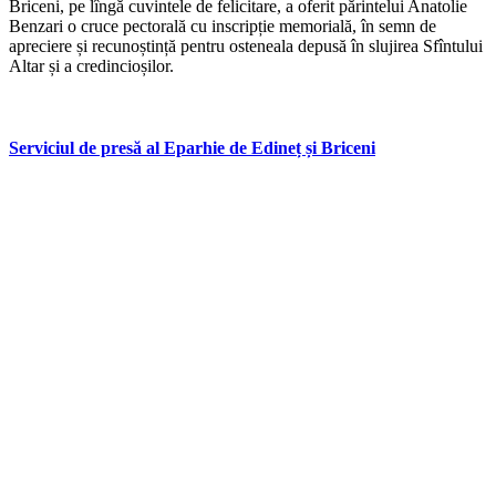
Briceni, pe lîngă cuvintele de felicitare, a oferit părintelui Anatolie
Benzari o cruce pectorală cu inscripție memorială, în semn de
apreciere și recunoștință pentru osteneala depusă în slujirea Sfîntului
Altar și a credincioșilor.
Serviciul de presă al Eparhie de Edineț și Briceni