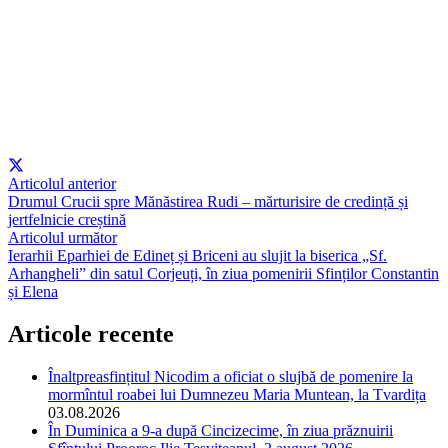
Articolul anterior
Drumul Crucii spre Mănăstirea Rudi – mărturisire de credință și
jertfelnicie creștină
Articolul următor
Ierarhii Eparhiei de Edineț și Briceni au slujit la biserica „Sf.
Arhangheli” din satul Corjeuți, în ziua pomenirii Sfinților Constantin
și Elena
Articole recente
Înaltpreasfințitul Nicodim a oficiat o slujbă de pomenire la
mormîntul roabei lui Dumnezeu Maria Muntean, la Tvardița
03.08.2026
În Duminica a 9-a după Cincizecime, în ziua prăznuirii