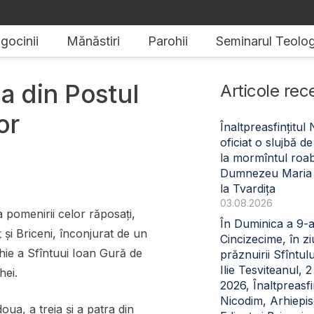
gocinii
Mănăstiri
Parohii
Seminarul Teolog
a din Postul
Articole rec
or
Înaltpreasfințitul
oficiat o slujbă 
la mormîntul roabe
Dumnezeu Maria
la Tvardița
03.08.2026
 pomenirii celor răposați,
În Duminica a 9-
 şi Briceni, înconjurat de un
Cincizecime, în z
ghie a Sfîntuui Ioan Gură de
prăznuirii Sfîntul
Ilie Tesviteanul, 
hei.
2026, Înaltpreasfin
Nicodim, Arhiepi
ua, a treia și a patra din