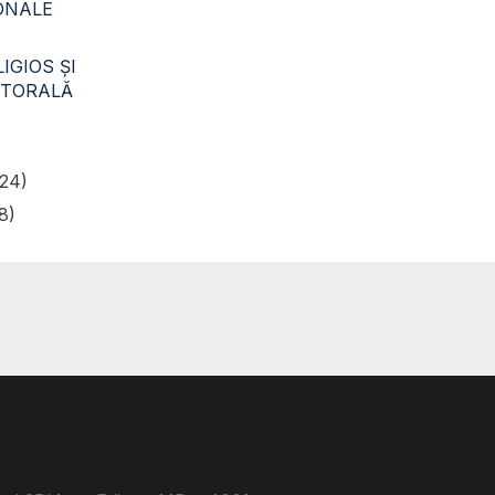
CONALE
IGIOS ŞI
STORALĂ
24)
8)