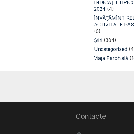
INDICAȚII TIPI
2024
(4)
ÎNVĂŢĂMÎNT REL
ACTIVITATE PA
(6)
Știri
(384)
Uncategorized
(4
Viața Parohială
(1
Contacte