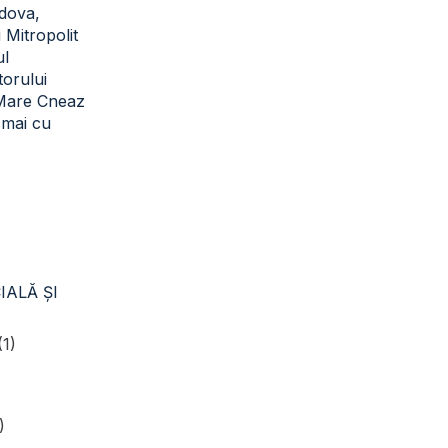
dova,
i Mitropolit
ul
torului
 Mare Cneaz
cmai cu
IALĂ ŞI
(1)
)