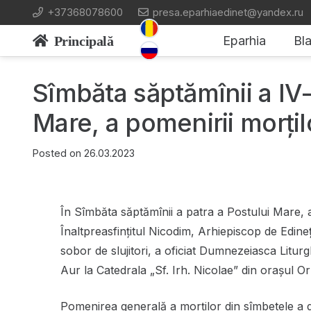
+37368078600
presa.eparhiaedinet@yandex.ru
Principală
Eparhia
Bla
Sîmbăta săptămînii a IV-
Mare, a pomenirii morțil
Posted on
26.03.2023
În Sîmbăta săptămînii a patra a Postului Mare, a
Înaltpreasfinţitul Nicodim, Arhiepiscop de Edineţ
sobor de slujitori, a oficiat Dumnezeiasca Litur
Aur la Catedrala „Sf. Irh. Nicolae” din orașul Or
Pomenirea generală a morților din sîmbetele a do