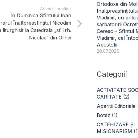
Ortodoxe din Mol
Articolul următor
Înaltpreasfințitulu
În Duminica Sfîntului Ioan
Vladimir, cu prilej
rarul Înaltpreasfințitul Nicodim
sărbătoririi Ocroti
a liturghisit la Catedrala „sf. Irh.
Ceresc – Sfîntul
Nicolae” din Orhei
Vladimir, cel Înto
Apostolii
28.07.2026
Categorii
ACTIVITATE SOC
CARITATE
(2)
Apariții Editoriale
Botez
(1)
CATEHIZARE ŞI
MISIONARISM
(1