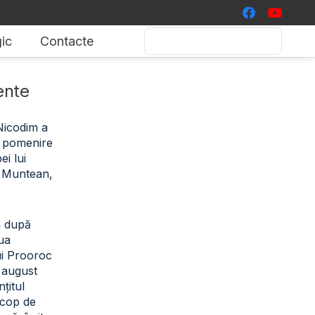
ic
Contacte
ente
 Nicodim a
de pomenire
i lui
 Muntean,
a după
iua
ui Prooroc
2 august
țitul
scop de