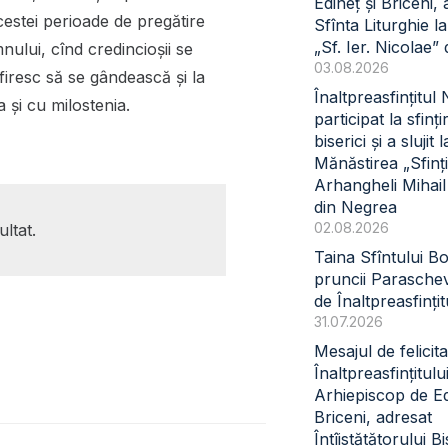
Edineț și Briceni, 
cestei perioade de pregătire
Sfînta Liturghie l
„Sf. Ier. Nicolae” 
nului, cînd credincioșii se
03.08.2026
firesc să se gândească și la
Înaltpreasfințitul
a și cu milostenia.
participat la sfinți
biserici și a slujit l
Mănăstirea „Sfinți
Arhangheli Mihail 
din Negrea
02.08.2026
ltat.
Taina Sfîntului B
pruncii Paraschev
de Înaltpreasfinți
31.07.2026
Mesajul de felicita
Înaltpreasfințitul
Arhiepiscop de Ed
Briceni, adresat
Întîistătătorului Bi