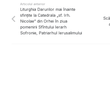
Articolul anterior
Liturghia Darurilor mai înainte
sfințite la Catedrala „sf. Irh.
Scă
Nicolae” din Orhei în ziua
pomenirii Sfîntului Ierarh
Sofronie, Patriarhul Ierusalimului