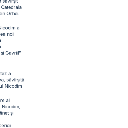
a săvîrșit
a Catedrala
din Orhei.
 Nicodim a
rea noii
a
i
și Gavriil”
otez a
a, săvîrșită
tul Nicodim
re al
ui Nicodim,
ineț și
sericii