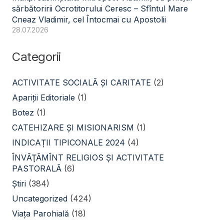
sărbătoririi Ocrotitorului Ceresc – Sfîntul Mare
Cneaz Vladimir, cel Întocmai cu Apostolii
28.07.2026
Categorii
ACTIVITATE SOCIALĂ ŞI CARITATE
(2)
Apariții Editoriale
(1)
Botez
(1)
CATEHIZARE ŞI MISIONARISM
(1)
INDICAȚII TIPICONALE 2024
(4)
ÎNVĂŢĂMÎNT RELIGIOS ŞI ACTIVITATE
PASTORALĂ
(6)
Știri
(384)
Uncategorized
(424)
Viața Parohială
(18)