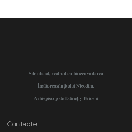
Site oficial, realizat cu binecuvîntarea
Înaltpreasfințitului Nicodim,
Arhiepiscop de Edineţ şi Briceni
Contacte