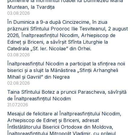
pomenire la mormîntul roabei lui Dumnezeu Maria
Muntean, la Tvardița
03.08.2026
În Duminica a 9-a după Cincizecime, în ziua
prăznuirii Sfîntului Prooroc Ilie Tesviteanul, 2 august
2026, Înaltpreasfințitul Nicodim, Arhiepiscop de
Edineț și Briceni, a săvîrșit Sfînta Liturghie la
Catedrala „Sf. Ier. Nicolae” din Orhei.
03.08.2026
Înaltpreasfințitul Nicodim a participat la sfințirea noii
biserici și a slujit la Mănăstirea „Sfinții Arhangheli
Mihail și Gavriil” din Negrea
02.08.2026
Taina Sfîntului Botez a pruncii Parascheva, săvîrșită
de Înaltpreasfințitul Nicodim
31.07.2026
Mesajul de felicitare al Înaltpreasfințitului Nicodim,
Arhiepiscop de Edineț și Briceni, adresat
Întîistătătorului Bisericii Ortodoxe din Moldova,
Înaltpreasfințitului Mitropolit Vladimir, cu prilejul