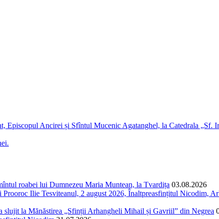
t, Episcopul Ancirei și Sfîntul Mucenic Agatanghel, la Catedrala „Sf. I
ei.
ormîntul roabei lui Dumnezeu Maria Muntean, la Tvardița
03.08.2026
Prooroc Ilie Tesviteanul, 2 august 2026, Înaltpreasfințitul Nicodim, Arh
și a slujit la Mănăstirea „Sfinții Arhangheli Mihail și Gavriil” din Negrea