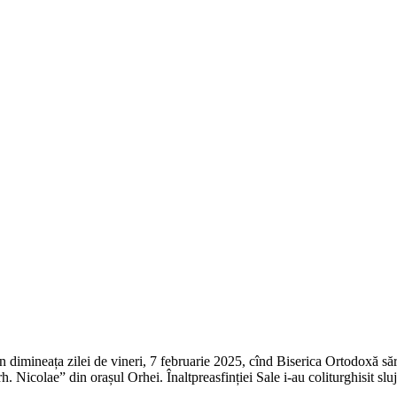
 în dimineața zilei de vineri, 7 februarie 2025, cînd Biserica Ortodoxă s
Nicolae” din orașul Orhei. Înaltpreasfinției Sale i-au coliturghisit sluji