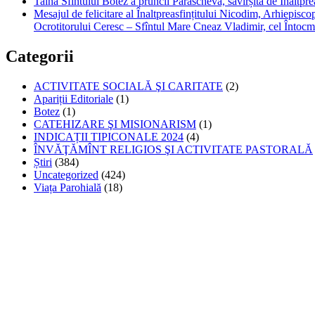
Taina Sfîntului Botez a pruncii Parascheva, săvîrșită de Înaltpr
Mesajul de felicitare al Înaltpreasfințitului Nicodim, Arhiepiscop
Ocrotitorului Ceresc – Sfîntul Mare Cneaz Vladimir, cel Întocm
Categorii
ACTIVITATE SOCIALĂ ŞI CARITATE
(2)
Apariții Editoriale
(1)
Botez
(1)
CATEHIZARE ŞI MISIONARISM
(1)
INDICAȚII TIPICONALE 2024
(4)
ÎNVĂŢĂMÎNT RELIGIOS ŞI ACTIVITATE PASTORALĂ
Știri
(384)
Uncategorized
(424)
Viața Parohială
(18)