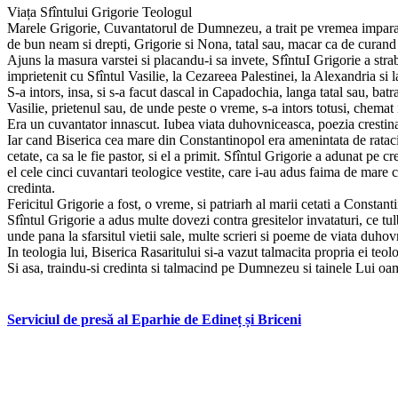
Viața Sfîntului Grigorie Teologul
Marele Grigorie, Cuvantatorul de Dumnezeu, a trait pe vremea imparati
de bun neam si drepti, Grigorie si Nona, tatal sau, macar ca de curand e
Ajuns la masura varstei si placandu-i sa invete, SfîntuI Grigorie a str
imprietenit cu Sfîntul Vasilie, la Cezareea Palestinei, la Alexandria si 
S-a intors, insa, si s-a facut dascal in Capadochia, langa tatal sau, batra
Vasilie, prietenul sau, de unde peste o vreme, s-a intors totusi, chemat i
Era un cuvantator innascut. Iubea viata duhovniceasca, poezia crestina 
Iar cand Biserica cea mare din Constantinopol era amenintata de ratacir
cetate, ca sa le fie pastor, si el a primit. Sfîntul Grigorie a adunat pe c
el cele cinci cuvantari teologice vestite, care i-au adus faima de mare
credinta.
Fericitul Grigorie a fost, o vreme, si patriarh al marii cetati a Consta
Sfîntul Grigorie a adus multe dovezi contra gresitelor invataturi, ce tul
unde pana la sfarsitul vietii sale, multe scrieri si poeme de viata duhovn
In teologia lui, Biserica Rasaritului si-a vazut talmacita propria ei teol
Si asa, traindu-si credinta si talmacind pe Dumnezeu si tainele Lui oam
Serviciul de presă al Eparhie de Edineț și Briceni