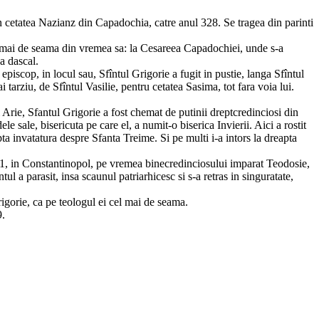
 cetatea Nazianz din Capadochia, catre anul 328. Se tragea din parinti
ele mai de seama din vremea sa: la Cesareea Capadochiei, unde s-a
a dascal.
a episcop, in locul sau, Sfîntul Grigorie a fugit in pustie, langa Sfîntul
i tarziu, de Sfîntul Vasilie, pentru cetatea Sasima, tot fara voia lui.
 Arie, Sfantul Grigorie a fost chemat de putinii dreptcredinciosi din
le sale, bisericuta pe care el, a numit-o biserica Invierii. Aici a rostit
a invatatura despre Sfanta Treime. Si pe multi i-a intors la dreapta
l 381, in Constantinopol, pe vremea binecredinciosului imparat Teodosie,
l a parasit, insa scaunul patriarhicesc si s-a retras in singuratate,
Grigorie, ca pe teologul ei cel mai de seama.
9.