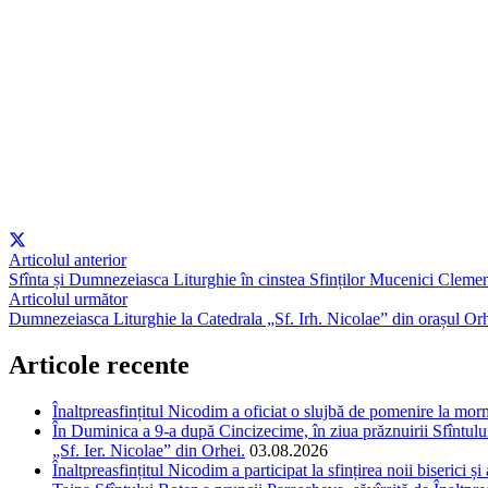
Articolul anterior
Sfînta și Dumnezeiasca Liturghie în cinstea Sfinților Mucenici Clemen
Articolul următor
Dumnezeiasca Liturghie la Catedrala „Sf. Irh. Nicolae” din orașul Orh
Articole recente
Înaltpreasfințitul Nicodim a oficiat o slujbă de pomenire la m
În Duminica a 9-a după Cincizecime, în ziua prăznuirii Sfîntului 
„Sf. Ier. Nicolae” din Orhei.
03.08.2026
Înaltpreasfințitul Nicodim a participat la sfințirea noii biserici 