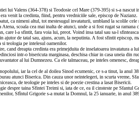
ei lui Valens (364-378) si Teodosie cel Mare (379-395) si s-a nascut in
ra venit la credinta, fiind, pentru vredniciile sale, episcop de Nazianz.
abatut, ca nimeni altul, tot mestesugul invataturii, umbland la scolile c
la Atena, scoala cea mai inalta de atunci, unde a si fost rugat sa ramana c
n, care l-a sfintit, fara voia lui, preot. Voind insa tatal sau sa-l sfinteasc
n ajutor de tatal sau, ajuns, acum, la neputinta. A fost sfintit episcop, ma
si teologia pe intelesul oamenilor.
e, cand dreapta credinta era primejduita de inselatoarea invatatura a lui
redinciosi intr-o bisericuta marginasa, deschisa chiar in casa uneia din rude
 cuvantator al lui Dumnezeu. Ca ele talmaceau, pe inteles omenesc, dreapt
ntinopolului, iar la cel de al doilea Sinod ecumenic, ce s-a tinut, la anu
burau atunci Biserica. Din cauza unor neintelegeri, in scurta vreme, Sfantu
iceasca, de teologie pe inteles si de poezie crestina a lasat Bisericii.
ogie despre taina Sfintei Treimi si, iata de ce, ea il cinsteste pe Sfantul 
enilor, Sfîntul Grigorie s-a mutat la Domnul, la 25 ianuarie, in anul 38