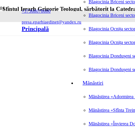
Blagocinia Briceni secto
Sfîntul Ierarh Grigorie Teologul, sărbătorit la Catedra
+37368078600
Blagocinia Briceni secto
Posted on
07.02.2025
presa.eparhiaedinet@yandex.ru
Principală
Blagocinia Ocnița sector
Blagocinia Ocnița sector
Blagocinia Dondușeni se
Blagocinia Dondușeni se
Mănăstiri
Mănăstirea «Adormirea M
Mănăstirea «Sfînta Trei
Mănăstirea «Învierea Do