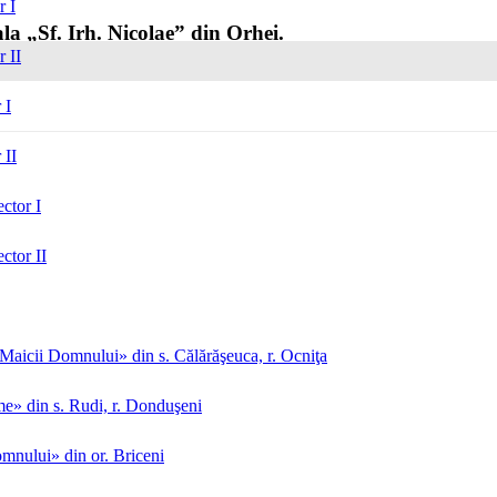
r I
la „Sf. Irh. Nicolae” din Orhei.
r II
 I
 II
ctor I
ctor II
aicii Domnului» din s. Călărăşeuca, r. Ocniţa
me» din s. Rudi, r. Donduşeni
mnului» din or. Briceni