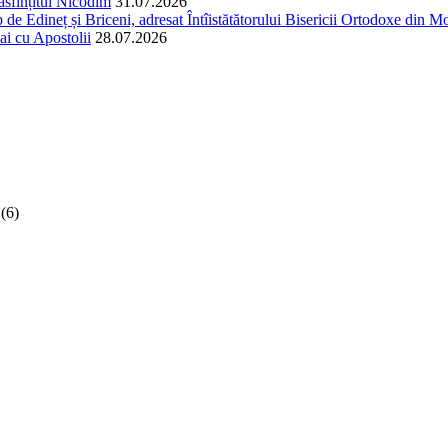
easfințitul Nicodim
31.07.2026
 de Edineț și Briceni, adresat Întîistătătorului Bisericii Ortodoxe din Mol
ai cu Apostolii
28.07.2026
(6)