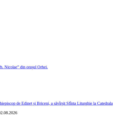
rh. Nicolae” din orașul Orhei.
iepiscop de Edineț și Briceni, a săvîrșit Sfînta Liturghie la Catedrala
02.08.2026