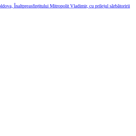
dova, Înaltpreasfințitului Mitropolit Vladimir, cu prilejul sărbătoririi