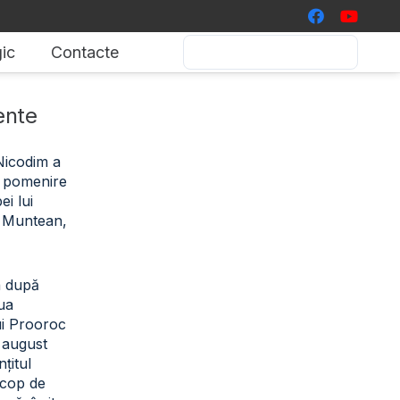
ic
Contacte
ente
 Nicodim a
de pomenire
i lui
 Muntean,
a după
iua
ui Prooroc
2 august
țitul
scop de