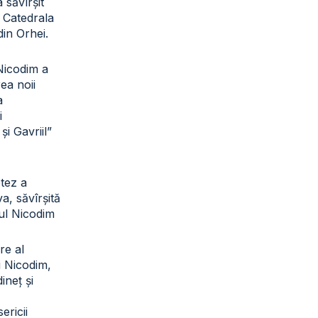
a săvîrșit
a Catedrala
din Orhei.
 Nicodim a
rea noii
a
i
și Gavriil”
otez a
a, săvîrșită
tul Nicodim
re al
ui Nicodim,
ineț și
sericii