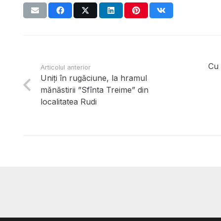
Cu 
Articolul anterior
Uniți în rugăciune, la hramul
mănăstirii ”Sfînta Treime” din
localitatea Rudi