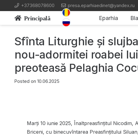
+37368078600
presa.eparhiaedinet@yandex.ru
Principală
Eparhia
Bla
Sfînta Liturghie și sluj
nou-adormitei roabei l
preoteasă Pelaghia Co
Posted on
10.06.2025
Marți 10 iunie 2025, Înaltpreasfințitul Nicodim, 
Briceni, cu binecuvîntarea Preasfințitului Siluan,