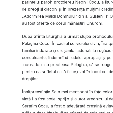
părintelui paroh protoiereu Neonil Cocu, a litu
de preoți și diaconi și în prezența mulțimii credi
„Adormirea Maicii Domnului” din s. Susleni, r. O
au fost oferite de corul mănăstirii Churchi.
După Sfînta Liturghia a urmat slujba prohodulu
Pelaghia Cocu.
În cadrul serviciului divin, Înalt
familiei îndoliate şi creştinilor adunați la rugăci
condoleanțe, îndemnînd rudele, apropiații și pe
nou-adormita preoteasa Pelaghia, să se roage
pentru ca sufletul ei să fie așezat în locul cel de
drepților.
Înaltpreasfinția Sa a mai menționat în fața celo
viață i-a fost soție, sprijin și ajutor vrednicului
Serafim Cocu, a fost o adevărată creștină evlav