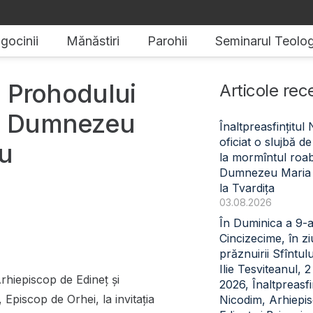
gocinii
Mănăstiri
Parohii
Seminarul Teolog
ba Prohodului
Articole rec
ui Dumnezeu
Înaltpreasfințitul
oficiat o slujbă 
cu
la mormîntul roabe
Dumnezeu Maria
la Tvardița
03.08.2026
În Duminica a 9-
Cincizecime, în z
prăznuirii Sfîntul
Ilie Tesviteanul, 
Arhiepiscop de Edineț și
2026, Înaltpreasfin
 Episcop de Orhei, la invitația
Nicodim, Arhiepi