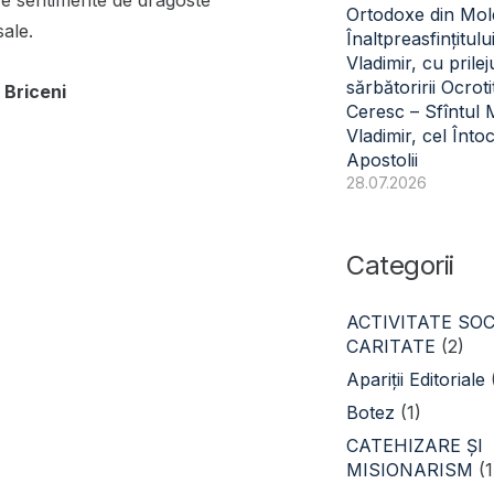
ure sentimente de dragoste
Ortodoxe din Mol
ale.
Înaltpreasfințitulu
Vladimir, cu prilej
sărbătoririi Ocroti
 Briceni
Ceresc – Sfîntul
Vladimir, cel Înto
Apostolii
28.07.2026
Categorii
ACTIVITATE SOC
CARITATE
(2)
Apariții Editoriale
Botez
(1)
CATEHIZARE ŞI
MISIONARISM
(1