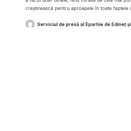
a făcut doar binele, fiind mînată de cele mai p
creștinească pentru aproapele în toate faptele s
Serviciul de presă al Eparhie de Edineț și