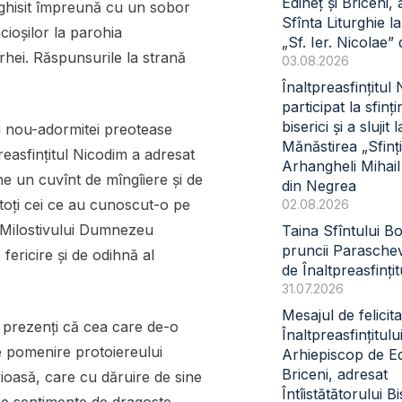
Edineț și Briceni, 
rghisit împreună cu un sobor
Sfînta Liturghie l
ncioșilor la parohia
„Sf. Ier. Nicolae” 
rhei.
Răspunsurile la strană
03.08.2026
Înaltpreasfințitul
participat la sfinți
biserici și a slujit l
i
nou-adormitei preotease
Mănăstirea „Sfinți
preasfințitul Nicodim a adresat
Arhangheli Mihail 
une un cuvînt de mîngîiere și de
din Negrea
 toți cei ce au cunoscut-o pe
02.08.2026
 Milostivului Dumnezeu
Taina Sfîntului B
pruncii Paraschev
 fericire și de odihnă al
de Înaltpreasfinți
31.07.2026
Mesajul de felicita
r prezenți că cea care de-o
Înaltpreasfințitul
 de pomenire protoiereului
Arhiepiscop de Ed
Briceni, adresat
ioasă, care cu dăruire de sine
Întîistătătorului Bi