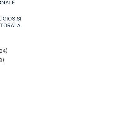
CONALE
IGIOS ŞI
STORALĂ
24)
8)