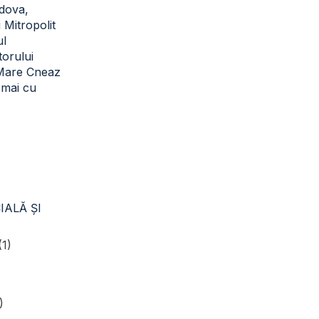
dova,
i Mitropolit
ul
torului
 Mare Cneaz
cmai cu
IALĂ ŞI
(1)
)