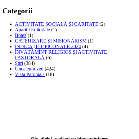
Categorii
ACTIVITATE SOCIALĂ ŞI CARITATE
(2)
Apariții Editoriale
(1)
Botez
(1)
CATEHIZARE ŞI MISIONARISM
(1)
INDICAȚII TIPICONALE 2024
(4)
ÎNVĂŢĂMÎNT RELIGIOS ŞI ACTIVITATE
PASTORALĂ
(6)
Știri
(384)
Uncategorized
(424)
Viața Parohială
(18)
Site oficial, realizat cu binecuvîntarea