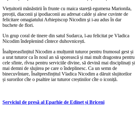
Viețuitorii mănăstirii în frunte cu maica stareță egumena Marionila,
preoții, diaconii şi ipodiaconii au adresat calde și alese cuvinte de
felicitare omagiatului Arhiepiscop Nicodim şi i-au adus în dar
buchete de flori.
Un grup coral de tinere din satul Sudarca, l-au felicitat pe Vladica
Nicodim îndeplenind cîntece duhovnicești.
Înaltpreasfințitul Nicodim a mulțumit tuturor pentru frumosul gest și
a urat tuturor ca în noul an să sporească și mai mult dragostea pentru
cele sfinte, rîvna pentru serviciile divine, să devină mai disciplinați și
mai demni de slujirea pe care o îndeplinesc. Ca un semn de
binecuvîntare, Înaltpresfințitul Vladica Nicodim a dăruit slujitorilor
și surorilor cîte o psaltire iar tuturor creștinilor cîte o iconiță.
Serviciul de presă al Eparhie de Edineț și Briceni