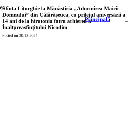
Sfînta Liturghie la Mănăstiria „Adormirea Maicii
Domnului” din Călărășeuca, cu prilejul aniversării a
Principală
14 ani de la hirotonia întru arhiereu a
Înaltpreasfințitului Nicodim
Posted on
30.12.2024