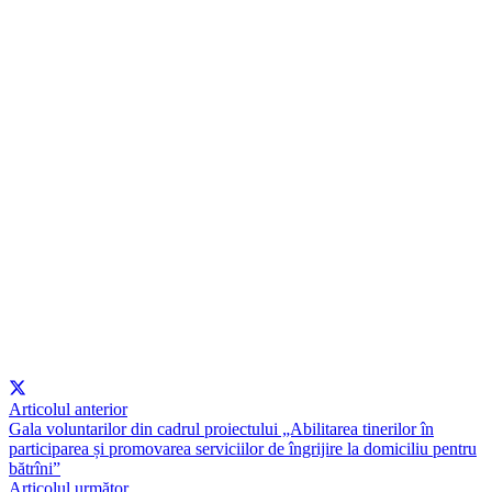
Articolul anterior
Gala voluntarilor din cadrul proiectului „Abilitarea tinerilor în
participarea și promovarea serviciilor de îngrijire la domiciliu pentru
bătrîni”
Articolul următor