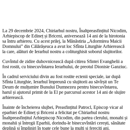
La 29 decembrie 2024, Chiriarhul nostru, Înaltpreasfințitul Nicodim,
Arhiepiscop de Edineț și Briceni, aniversează 14 ani de la hirotonia
sa întru arhiereu. Cu acest prilej, la Mănăstiria „Adormirea Maicii
Domnului” din Călărășeuca a avut loc Sfînta Liturghie Arhierească
la care, alături de Ierarhul nostru a coliturghisit soborul slujitorilor.
Cuvîntul de zidire duhovnicească după citirea Sfintei Evanghelii a
fost rostit, cu binecuvîntarea Ierarhului, de preotul Dionisie Ganziuc.
În cadrul serviciului divin au fost rostite ectenii speciale, iar după
Sfînta Liturghie, Ierarhul împreună cu slujitorii au săvîrșit un Te
Deum de mulțumire Bunului Dumnezeu pentru binecuvîntarea,
harul și ajutorul primit de la El pe parcursul acestor 14 ani de slujire
arhierească.
Înainte de încheierea slujbei, Preasfințitul Patrocl, Episcop vicar al
eparhiei de Edineț și Briceni a felicitat pe Chiriarhul nostru
Înaltpreasfințitul Arhiepiscop Nicodim, din partea
clerului, monahi și
monahii și întregii Eparhii, dorindu-le binecuvîntări cerești, sănătate
deplină și împliniri în toate cele bune la mulți și fereciți ani.