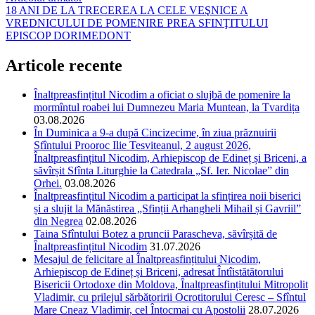
18 ANI DE LA TRECEREA LA CELE VEŞNICE A
VREDNICULUI DE POMENIRE PREA SFINŢITULUI
EPISCOP DORIMEDONT
Articole recente
Înaltpreasfințitul Nicodim a oficiat o slujbă de pomenire la
mormîntul roabei lui Dumnezeu Maria Muntean, la Tvardița
03.08.2026
În Duminica a 9-a după Cincizecime, în ziua prăznuirii
Sfîntului Prooroc Ilie Tesviteanul, 2 august 2026,
Înaltpreasfințitul Nicodim, Arhiepiscop de Edineț și Briceni, a
săvîrșit Sfînta Liturghie la Catedrala „Sf. Ier. Nicolae” din
Orhei.
03.08.2026
Înaltpreasfințitul Nicodim a participat la sfințirea noii biserici
și a slujit la Mănăstirea „Sfinții Arhangheli Mihail și Gavriil”
din Negrea
02.08.2026
Taina Sfîntului Botez a pruncii Parascheva, săvîrșită de
Înaltpreasfințitul Nicodim
31.07.2026
Mesajul de felicitare al Înaltpreasfințitului Nicodim,
Arhiepiscop de Edineț și Briceni, adresat Întîistătătorului
Bisericii Ortodoxe din Moldova, Înaltpreasfințitului Mitropolit
Vladimir, cu prilejul sărbătoririi Ocrotitorului Ceresc – Sfîntul
Mare Cneaz Vladimir, cel Întocmai cu Apostolii
28.07.2026