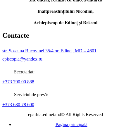
Înaltpreasfințitului Nicodim,
Arhiepiscop de Edineţ şi Briceni
Contacte
str. Șoseaua Bucovinei 35/4 or. Edinet, MD – 4601
episcopia@yandex.ru
Secretariat:
+373 790 00 888
Serviciul de presă:
+373 680 78 600
eparhia-edinet.md© All Rights Reserved
Pagina principală