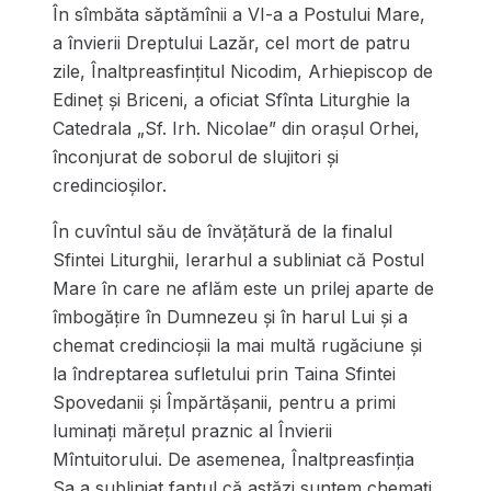
În sîmbăta săptămînii a VI-a a Postului Mare,
a învierii Dreptului Lazăr, cel mort de patru
zile, Înaltpreasfințitul Nicodim, Arhiepiscop de
Edineț și Briceni, a oficiat Sfînta Liturghie la
Catedrala „Sf. Irh. Nicolae” din orașul Orhei,
înconjurat de soborul de slujitori și
credincioșilor.
În cuvîntul său de învăţătură de la finalul
Sfintei Liturghii, Ierarhul a subliniat că Postul
Mare în care ne aflăm este un prilej aparte de
îmbogăţire în Dumnezeu şi în harul Lui şi a
chemat credincioşii la mai multă rugăciune şi
la îndreptarea sufletului prin Taina Sfintei
Spovedanii şi Împărtăşanii, pentru a primi
luminaţi măreţul praznic al Învierii
Mîntuitorului. De asemenea, Înaltpreasfinția
Sa a subliniat faptul că astăzi suntem chemați,