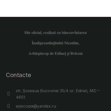
Site oficial, realizat cu binecuvîntarea
Înaltpreasfințitului Nicodim,
Arhiepiscop de Edineţ şi Briceni
Contacte
str. Șoseaua Bucovinei 35/4 or. Edinet, MD –
4601
episcopia@yandex.ru