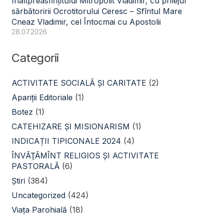
Înaltpreasfințitului Mitropolit Vladimir, cu prilejul
sărbătoririi Ocrotitorului Ceresc – Sfîntul Mare
Cneaz Vladimir, cel Întocmai cu Apostolii
28.07.2026
Categorii
ACTIVITATE SOCIALĂ ŞI CARITATE
(2)
Apariții Editoriale
(1)
Botez
(1)
CATEHIZARE ŞI MISIONARISM
(1)
INDICAȚII TIPICONALE 2024
(4)
ÎNVĂŢĂMÎNT RELIGIOS ŞI ACTIVITATE
PASTORALĂ
(6)
Știri
(384)
Uncategorized
(424)
Viața Parohială
(18)