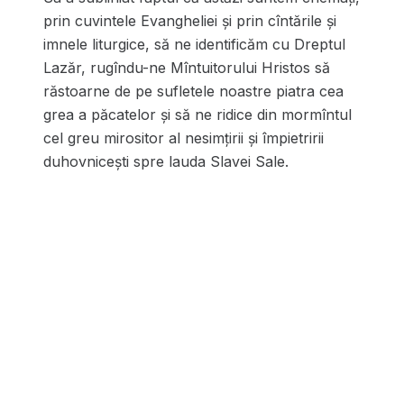
prin cuvintele Evangheliei și prin cîntările și
imnele liturgice, să ne identificăm cu Dreptul
Lazăr, rugîndu-ne Mîntuitorului Hristos să
răstoarne de pe sufletele noastre piatra cea
grea a păcatelor și să ne ridice din mormîntul
cel greu mirositor al nesimțirii și împietririi
duhovnicești spre lauda Slavei Sale.