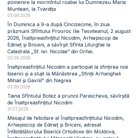
pomenire la mormîntul roabei lui Dumnezeu Maria
Muntean, la Tvardița
03.08.2026
În Duminica a 9-a după Cincizecime, în ziua
prăznuirii Sfîntului Prooroc Ilie Tesviteanul, 2 august
2026, Înaltpreasfințitul Nicodim, Arhiepiscop de
Edineț și Briceni, a săvîrșit Sfînta Liturghie la
Catedrala „Sf. Ier. Nicolae” din Orhei.
03.08.2026
Înaltpreasfințitul Nicodim a participat la sfințirea noii
biserici și a slujit la Mănăstirea „Sfinții Arhangheli
Mihail și Gavriil” din Negrea
02.08.2026
Taina Sfîntului Botez a pruncii Parascheva, săvîrșită
de Înaltpreasfințitul Nicodim
31.07.2026
Mesajul de felicitare al Înaltpreasfințitului Nicodim,
Arhiepiscop de Edineț și Briceni, adresat
Întîistătătorului Bisericii Ortodoxe din Moldova,