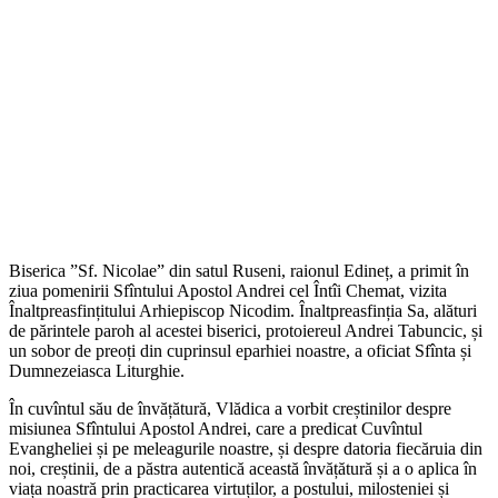
Biserica ”Sf. Nicolae” din satul Ruseni, raionul Edineț, a primit în
ziua pomenirii Sfîntului Apostol Andrei cel Întîi Chemat, vizita
Înaltpreasfințitului Arhiepiscop Nicodim. Înaltpreasfinția Sa, alături
de părintele paroh al acestei biserici, protoiereul Andrei Tabuncic, și
un sobor de preoți din cuprinsul eparhiei noastre, a oficiat Sfînta și
Dumnezeiasca Liturghie.
În cuvîntul său de învățătură, Vlădica a vorbit creștinilor despre
misiunea Sfîntului Apostol Andrei, care a predicat Cuvîntul
Evangheliei și pe meleagurile noastre, și despre datoria fiecăruia din
noi, creștinii, de a păstra autentică această învățătură și a o aplica în
viața noastră prin practicarea virtuților, a postului, milosteniei și