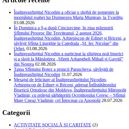
Articole recente
Înaltpreasfințitul Nicodim a oficiat o slujbă de pomenire la
mormîntul roabei lui Dumnezeu Maria Muntean, la Tvardița
03.08.2026
În Duminica a 9-a după Cincizecime, în ziua prăznuirii
Sfîntului Prooroc Ilie Tesviteanul, 2 august 2026,
Înaltpreasfințitul Nicodim, Arhiepiscop de Edineț și Briceni, a
săvîrșit Sfînta Liturghie la Catedrala „Sf. Ier. Nicolae” din
Orhei.
03.08.2026
Înaltpreasfințitul Nicodim a participat la sfințirea noii biserici
și a slujit la Mănăstirea „Sfinții Arhangheli Mihail și Gavriil”
din Negrea
02.08.2026
Taina Sfîntului Botez a pruncii Parascheva, săvîrșită de
Înaltpreasfințitul Nicodim
31.07.2026
Mesajul de felicitare al Înaltpreasfințitului Nicodim,
Arhiepiscop de Edineț și Briceni, adresat Întîistătătorului
Bisericii Ortodoxe din Moldova, Înaltpreasfințitului Mitropolit
Vladimir, cu prilejul sărbătoririi Ocrotitorului Ceresc – Sfîntul
Mare Cneaz Vladimir, cel Întocmai cu Apostolii
28.07.2026
Categorii
ACTIVITATE SOCIALĂ ŞI CARITATE
(2)