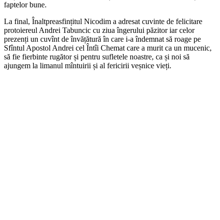
faptelor bune.
La final, Înaltpreasfințitul Nicodim a adresat cuvinte de felicitare
protoiereul Andrei Tabuncic cu ziua îngerului păzitor iar celor
prezenți un cuvînt de învățătură în care i-a îndemnat să roage pe
Sfîntul Apostol Andrei cel Întîi Chemat care a murit ca un mucenic,
să fie fierbinte rugător și pentru sufletele noastre, ca și noi să
ajungem la limanul mîntuirii și al fericirii veșnice vieți.