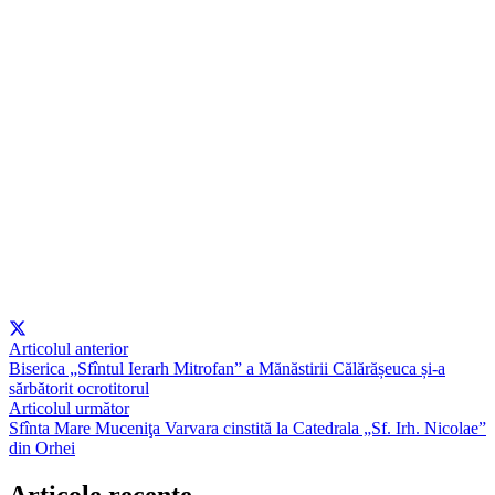
Articolul anterior
Biserica „Sfîntul Ierarh Mitrofan” a Mănăstirii Călărășeuca și-a
sărbătorit ocrotitorul
Articolul următor
Sfînta Mare Muceniţa Varvara cinstită la Catedrala „Sf. Irh. Nicolae”
din Orhei