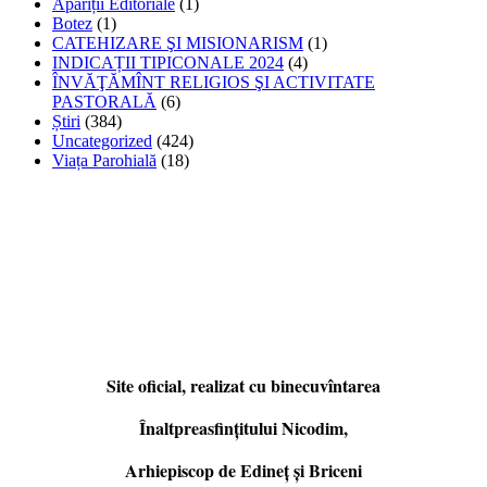
Apariții Editoriale
(1)
Botez
(1)
CATEHIZARE ŞI MISIONARISM
(1)
INDICAȚII TIPICONALE 2024
(4)
ÎNVĂŢĂMÎNT RELIGIOS ŞI ACTIVITATE
PASTORALĂ
(6)
Știri
(384)
Uncategorized
(424)
Viața Parohială
(18)
Site oficial, realizat cu binecuvîntarea
Înaltpreasfințitului Nicodim,
Arhiepiscop de Edineţ şi Briceni