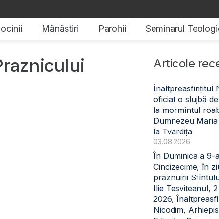
ocinii
Mănăstiri
Parohii
Seminarul Teologi
raznicului
Articole rec
Înaltpreasfințitul
oficiat o slujbă 
la mormîntul roabe
Dumnezeu Maria
la Tvardița
03.08.2026
În Duminica a 9-
Cincizecime, în z
prăznuirii Sfîntul
Ilie Tesviteanul, 
2026, Înaltpreasfin
Nicodim, Arhiepi