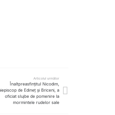
Contacte
str. Șoseaua Bucovi
episcopia@yandex.r
Articolul următor
Înaltpreasfințitul Nicodim,
Secretariat:
area
iepiscop de Edineț și Briceni, a
+373 790 00 888
oficiat slujbe de pomenire la
mormintele rudelor sale
Serviciul de presă:
+373 680 78 600
i