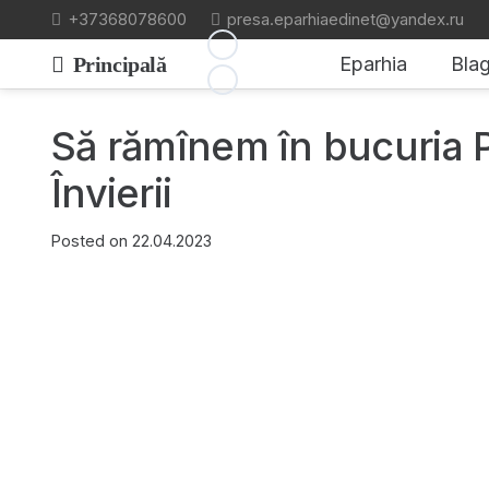
+37368078600
presa.eparhiaedinet@yandex.ru
Principală
Eparhia
Blag
Să rămînem în bucuria P
Învierii
Posted on
22.04.2023