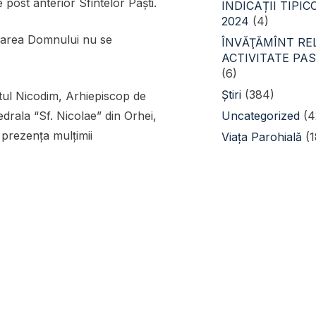
post anterior Sfintelor Paști.
INDICAȚII TIPI
2024
(4)
ălțarea Domnului nu se
ÎNVĂŢĂMÎNT REL
ACTIVITATE PA
(6)
Știri
(384)
tul Nicodim, Arhiepiscop de
Uncategorized
(4
tedrala “Sf. Nicolae” din Orhei,
n prezenţa mulţimii
Viața Parohială
(1