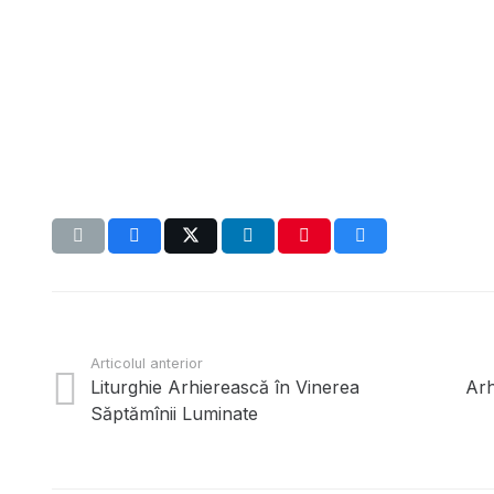
Articolul anterior
Site oficial, realizat cu binecuvînt
Liturghie Arhierească în Vinerea
Arh
Săptămînii Luminate
Înaltpreasfințitului Nicodim,
Arhiepiscop de Edineţ şi Bricen