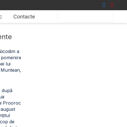
c
Contacte
ente
 Nicodim a
de pomenire
i lui
 Muntean,
a după
iua
ui Prooroc
2 august
țitul
scop de