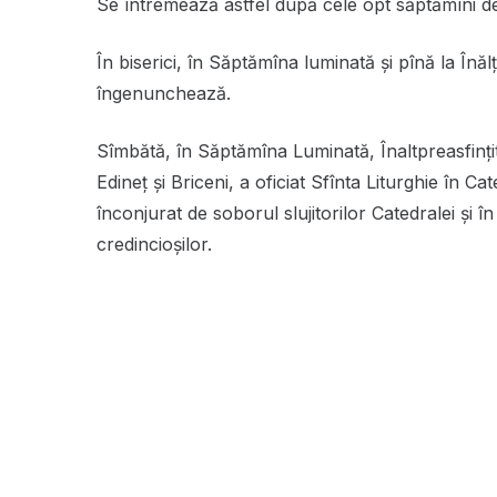
Se întremează astfel după cele opt săptămîni de 
În biserici, în Săptămîna luminată și pînă la În
îngenunchează.
Sîmbătă, în Săptămîna Luminată, Înaltpreasfinţi
Edineţ şi Briceni, a oficiat Sfînta Liturghie în Ca
înconjurat de soborul slujitorilor Catedralei şi î
credincioşilor.