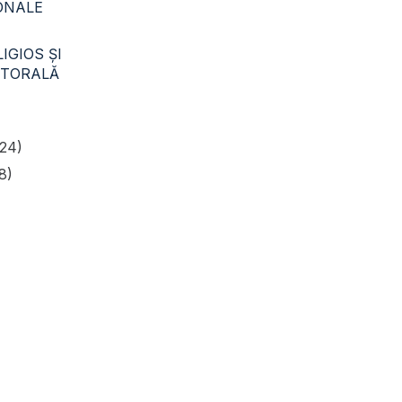
CONALE
IGIOS ŞI
STORALĂ
24)
8)