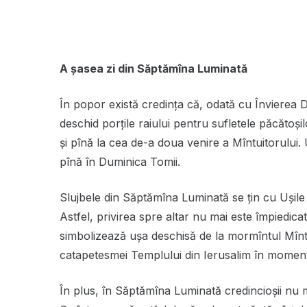
A șasea zi din Săptămîna Luminată
În popor există credinţa că, odată cu Învierea D
deschid porţile raiului pentru sufletele păcătoşi
şi pînă la cea de-a doua venire a Mîntuitorului. 
pînă în Duminica Tomii.
Slujbele din Săptămîna Luminată se țin cu Ușile 
Astfel, privirea spre altar nu mai este împiedica
simbolizează ușa deschisă de la mormîntul Mîntu
catapetesmei Templului din Ierusalim în momentu
În plus, în Săptămîna Luminată credincioșii nu m