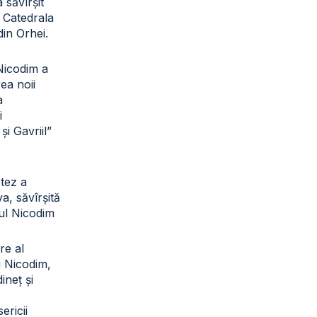
a săvîrșit
a Catedrala
din Orhei.
 Nicodim a
rea noii
a
i
și Gavriil”
otez a
a, săvîrșită
tul Nicodim
re al
ui Nicodim,
ineț și
sericii