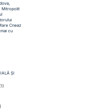
dova,
i Mitropolit
ul
torului
 Mare Cneaz
cmai cu
IALĂ ŞI
(1)
)