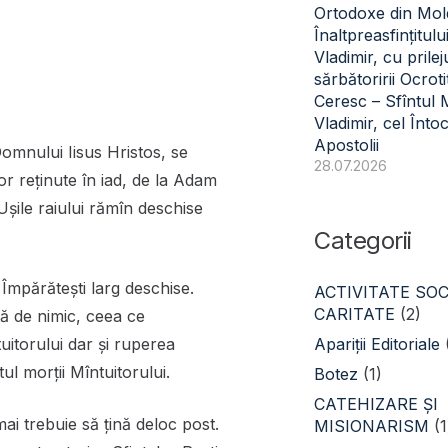
Ortodoxe din Mol
Înaltpreasfințitulu
Vladimir, cu prilej
sărbătoririi Ocroti
Ceresc – Sfîntul
Vladimir, cel Înto
Apostolii
omnului Iisus Hristos, se
28.07.2026
lor reţinute în iad, de la Adam
Uşile raiului rămîn deschise
Categorii
Împărătești larg deschise.
ACTIVITATE SOC
CARITATE
(2)
tă de nimic, ceea ce
Apariții Editoriale
itorului dar și ruperea
l morții Mîntuitorului.
Botez
(1)
CATEHIZARE ŞI
ai trebuie să țină deloc post.
MISIONARISM
(1