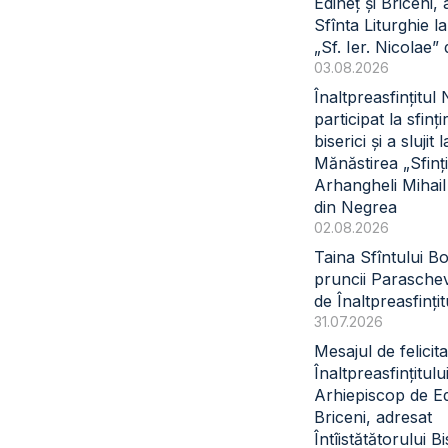
Edineț și Briceni, 
Sfînta Liturghie l
„Sf. Ier. Nicolae” 
03.08.2026
Înaltpreasfințitul
participat la sfinți
biserici și a slujit l
Mănăstirea „Sfinți
Arhangheli Mihail 
din Negrea
02.08.2026
Taina Sfîntului B
pruncii Paraschev
de Înaltpreasfinți
31.07.2026
Mesajul de felicita
Înaltpreasfințitul
Arhiepiscop de Ed
Briceni, adresat
Întîistătătorului Bi