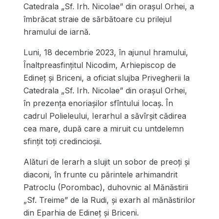
Catedrala „Sf. Irh. Nicolae” din oraşul Orhei, a
îmbrăcat straie de sărbătoare cu prilejul
hramului de iarnă.
Luni, 18 decembrie 2023, în ajunul hramului,
Înaltpreasfințitul Nicodim, Arhiepiscop de
Edineț și Briceni, a oficiat slujba Privegherii la
Catedrala „Sf. Irh. Nicolae” din oraşul Orhei,
în prezenţa enoriaşilor sfîntului locaş. În
cadrul Polieleului, Ierarhul a săvîrşit cădirea
cea mare, după care a miruit cu untdelemn
sfinţit toți credincioşii.
Alături de Ierarh a slujit un sobor de preoți și
diaconi, în frunte cu părintele arhimandrit
Patroclu (Porombac), duhovnic al Mănăstirii
„Sf. Treime” de la Rudi, și exarh al mănăstirilor
din Eparhia de Edineț și Briceni.